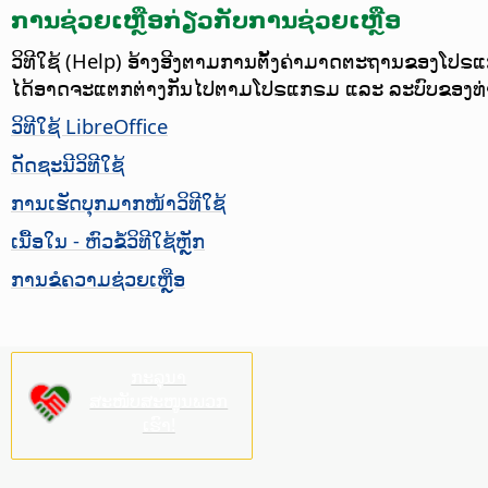
ການຊ່ວຍເຫຼືອກ່ຽວກັບການຊ່ວຍເຫຼືອ
ວິທີໃຊ້ (Help) ອ້າງອີງຕາມການຕັ້ງຄ່າມາດຕະຖານຂອງໂປຣແກ
ໄດ້ອາດຈະແຕກຕ່າງກັນໄປຕາມໂປຣແກຣມ ແລະ ລະບົບຂອງທ່
ວິທີໃຊ້ LibreOffice
ດັດຊະນີວິທີໃຊ້
ການເຮັດບຸກມາກໜ້າວິທີໃຊ້
ເນື້ອໃນ - ຫົວຂໍ້ວິທີໃຊ້ຫຼັກ
ການຂໍຄວາມຊ່ວຍເຫຼືອ
ກະລຸນາ
ສະໜັບສະໜູນພວກ
ເຮົາ!