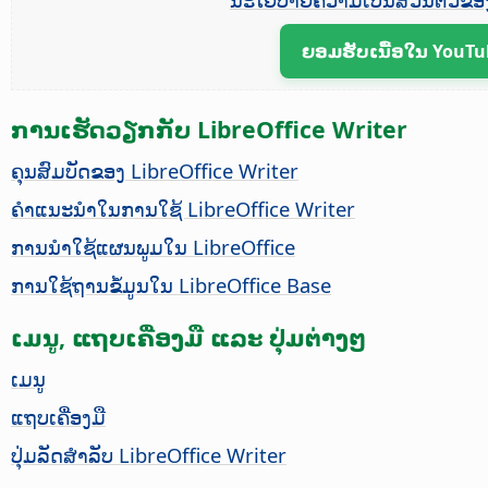
ຍອມຮັບເນື້ອໃນ YouTu
ການເຮັດວຽກກັບ LibreOffice Writer
ຄຸນສົມບັດຂອງ LibreOffice Writer
ຄຳແນະນຳໃນການໃຊ້ LibreOffice Writer
ການນຳໃຊ້ແຜນພູມໃນ LibreOffice
ການໃຊ້ຖານຂໍ້ມູນໃນ LibreOffice Base
ເມນູ, ແຖບເຄື່ອງມື ແລະ ປຸ່ມຕ່າງໆ
ເມນູ
ແຖບເຄື່ອງມື
ປຸ່ມລັດສຳລັບ LibreOffice Writer