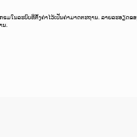
ຣມໃນລະບົບທີ່ຕັ້ງຄ່າໄວ້ເປັນຄ່າມາດຕະຖານ. ລາຍລະອຽດຂອງສີ
ານ.