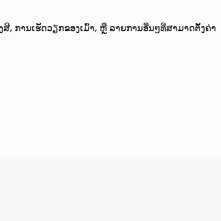
, ການເຮັດວຽກຂອງເມົ້າ, ຫຼື ລາຍການອື່ນໆທີ່ສາມາດຕັ້ງຄ່າ