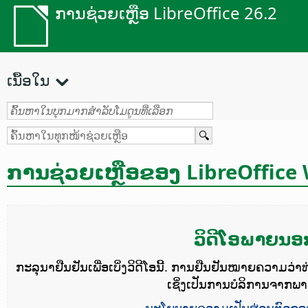
ການຊ່ວຍເຫຼືອ LibreOffice 26.2
ເນື້ອໃນ
ການຊ່ວຍເຫຼືອຂອງ LibreOffice 
ວິດີໂອພາຍນອ
ກະລຸນາຢືນຢັນເພື່ອເບິ່ງວິດີໂອນີ້. ການຢືນຢັນໝາຍຄວາມວ່າ
ເຊິ່ງເປັນການບໍລິການຈາກພ
ນະໂຍບາຍຄວາມເປັນສ່ວນຕົວຂອ