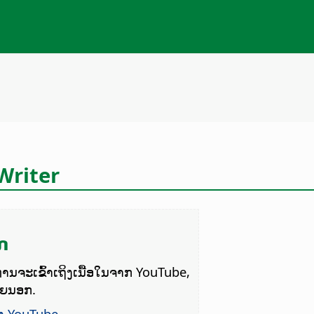
Writer
ກ
ທ່ານຈະເຂົ້າເຖິງເນື້ອໃນຈາກ YouTube,
າຍນອກ.
ງ YouTube