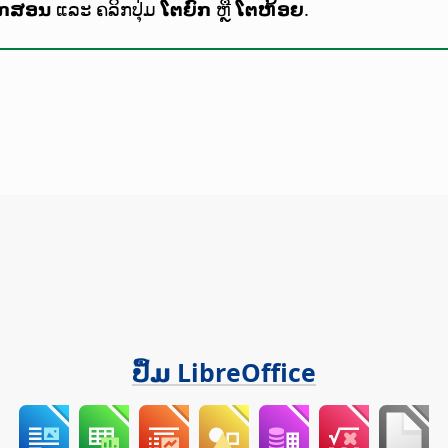
ັກສອນ
ແລະ ຄລິກປຸ່ມ
ໂຕຍົກ
ຫຼື
ໂຕຫ້ອຍ
.
ປຶ້ມ LibreOffice