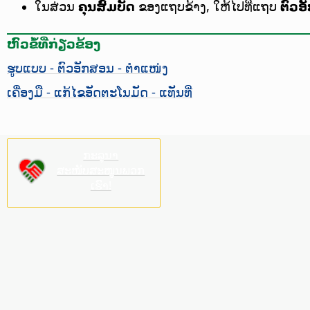
ໃນສ່ວນ
ຄຸນສົມບັດ
ຂອງແຖບຂ້າງ, ໃຫ້ໄປທີ່ແຖບ
ຕົວອ
ຫົວຂໍ້ທີ່ກ່ຽວຂ້ອງ
ຮູບແບບ - ຕົວອັກສອນ - ຕຳແໜ່ງ
ເຄື່ອງມື - ແກ້ໄຂອັດຕະໂນມັດ - ແທັນທີ່
ກະລຸນາ
ສະໜັບສະໜູນພວກ
ເຮົາ!