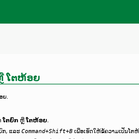
ຼື ໂຕຫ້ອຍ
້ອຍ.
ອກ
ໂຕຍົກ
ຫຼື
ໂຕຫ້ອຍ
.
ຕຍົກ, ແລະ
ເພື່ອເຮັດໃຫ້ຂໍ້ຄວາມເປັນໂຕຫ
Command
+Shift+B