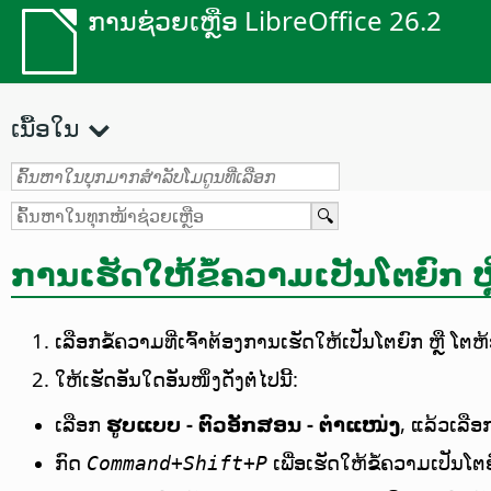
ການຊ່ວຍເຫຼືອ LibreOffice 26.2
ເນື້ອໃນ
ການເຮັດໃຫ້ຂໍ້ຄວາມເປັນໂຕຍົກ ຫ
ເລືອກຂໍ້ຄວາມທີ່ເຈົ້າຕ້ອງການເຮັດໃຫ້ເປັນໂຕຍົກ ຫຼື ໂຕຫ
ໃຫ້ເຮັດອັນໃດອັນໜຶ່ງດັ່ງຕໍ່ໄປນີ້:
ເລືອກ
ຮູບແບບ - ຕົວອັກສອນ - ຕຳແໜ່ງ
, ແລ້ວເລື
ກົດ
ເພື່ອເຮັດໃຫ້ຂໍ້ຄວາມເປັນໂ
Command
+Shift+P