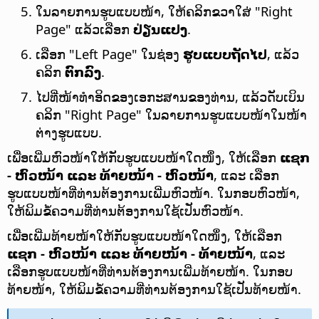
ໃນລາຍການຮູບແບບໜ້າ, ໃຫ້ຄລິກຂວາໃສ່ "Right
Page" ແລ້ວເລືອກ
ປ່ຽນແປງ
.
ເລືອກ "Left Page" ໃນຊ່ອງ
ຮູບແບບຖັດໄປ
, ແລ້ວ
ຄລິກ
ຕົກລົງ
.
ໄປທີ່ໜ້າທຳອິດຂອງເອກະສານຂອງທ່ານ, ແລ້ວດັບເບິນ
ຄລິກ "Right Page" ໃນລາຍການຮູບແບບໜ້າໃນໜ້າ
ຕ່າງຮູບແບບ.
ເພື່ອເພີ່ມຫົວໜ້າໃຫ້ກັບຮູບແບບໜ້າໃດໜຶ່ງ, ໃຫ້ເລືອກ
ແຊກ
- ຫົວໜ້າ ແລະ ທ້າຍໜ້າ - ຫົວໜ້າ
, ແລະ ເລືອກ
ຮູບແບບໜ້າທີ່ທ່ານຕ້ອງການເພີ່ມຫົວໜ້າ. ໃນກອບຫົວໜ້າ,
ໃຫ້ພິມຂໍ້ຄວາມທີ່ທ່ານຕ້ອງການໃຊ້ເປັນຫົວໜ້າ.
ເພື່ອເພີ່ມທ້າຍໜ້າໃຫ້ກັບຮູບແບບໜ້າໃດໜຶ່ງ, ໃຫ້ເລືອກ
ແຊກ - ຫົວໜ້າ ແລະ ທ້າຍໜ້າ - ທ້າຍໜ້າ
, ແລະ
ເລືອກຮູບແບບໜ້າທີ່ທ່ານຕ້ອງການເພີ່ມທ້າຍໜ້າ. ໃນກອບ
ທ້າຍໜ້າ, ໃຫ້ພິມຂໍ້ຄວາມທີ່ທ່ານຕ້ອງການໃຊ້ເປັນທ້າຍໜ້າ.