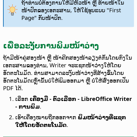
ຖ້າທ່ານບໍ່ຕ້ອງການໃຫ້ມີຫົວໜ້າ ຫຼື ທ້າຍໜ້າໃນ
ໜ້າປົກຂອງເອກະສານ, ໃຫ້ໃຊ້ຮູບແບບ "First
Page" ກັບໜ້າປົກ.
ເພື່ອລະງັບການພິມໜ້າວ່າງ
ຖ້າມີໜ້າຄູ່ສອງໜ້າ ຫຼື ໜ້າຄີກສອງໜ້າລຽງຕໍ່ກັນໂດຍກົງໃນ
ເອກະສານຂອງທ່ານ, Writer ຈະແຊກໜ້າວ່າງໃຫ້ໂດຍ
ອັດຕະໂນມັດ. ທ່ານສາມາດລະງັບໜ້າວ່າງທີ່ສ້າງຂຶ້ນໂດຍ
ອັດຕະໂນມັດເຫຼົ່ານັ້ນບໍ່ໃຫ້ພິມອອກມາ ຫຼື ບໍ່ໃຫ້ສົ່ງອອກເປັນ
PDF ໄດ້.
ເລືອກ
ເຄື່ອງມື - ຕົວເລືອກ
- LibreOffice Writer
- ການພິມ
.
ເອົາເຄື່ອງໝາຍຖືກອອກຈາກ
ພິມໜ້າວ່າງທີ່ແຊກ
ໃຫ້ໂດຍອັດຕະໂນມັດ
.