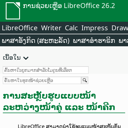
ການຊ່ວຍເຫຼືອ LibreOffice 26.2
LibreOffice
Writer
Calc
Impress
Dra
ພາສາອັງກິດ (ສະຫະລັດ)
ພາສາອຳຮາຣິກ
ພາ
ເນື້ອໃນ
ການສະຫຼັບຮູບແບບໜ້າ
ລະຫວ່າງໜ້າຄູ່ ແລະ ໜ້າຄີກ
LibreOffice ສາມາດນຳໃຊ້ຮູບແບບໜ້າສະຫຼັບກັນ