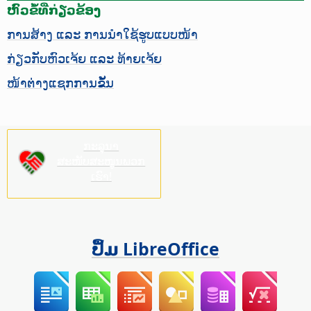
ຫົວຂໍ້ທີ່ກ່ຽວຂ້ອງ
ການສ້າງ ແລະ ການນຳໃຊ້ຮູບແບບໜ້າ
ກ່ຽວກັບຫົວເຈ້ຍ ແລະ ທ້າຍເຈ້ຍ
ໜ້າຕ່າງແຊກການຂັ້ນ
ກະລຸນາ
ສະໜັບສະໜູນພວກ
ເຮົາ!
ປຶ້ມ LibreOffice