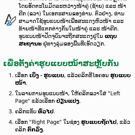
ໂດຍອັດຕະໂນມັດລະຫວ່າງໜ້າຄູ່ (ຊ້າຍ) ແລະ ໜ້າ
ຄີກ (ຂວາ) ໃນເອກະສານຂອງທ່ານ. ຕົວຢ່າງ, ທ່ານ
ສາມາດໃຊ້ຮູບແບບໜ້າເພື່ອສະແດງຫົວໜ້າ ແລະ
ທ້າຍໜ້າທີ່ແຕກຕ່າງກັນໃນໜ້າຄູ່ ແລະ ໜ້າຄີກ.
ຮູບແບບໜ້າປັດຈຸບັນຈະຖືກສະແດງຢູ່ໃນ
ແຖບ
ສະຖານະ
ຢູ່ທາງລຸ່ມຂອງພື້ນທີ່ເຮັດວຽກ.
ເພື່ອຕັ້ງຄ່າຮູບແບບໜ້າສະຫຼັບກັນ
ເລືອກ
ເບິ່ງ - ຮູບແບບ
, ແລ້ວຄລິກທີ່ໄອຄອນ
ຮູບແບບ
ໜ້າ
.
ໃນລາຍການຮູບແບບໜ້າ, ໃຫ້ຄລິກຂວາໃສ່ "Left
Page" ແລ້ວເລືອກ
ປ່ຽນແປງ
.
ຄລິກແທັບ
ທົ່ວໄປ
.
ເລືອກ "Right Page" ໃນຊ່ອງ
ຮູບແບບຖັດໄປ
, ແລ້ວ
ຄລິກ
ຕົກລົງ
.