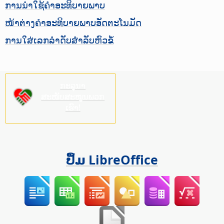
ການນຳໃຊ້ຄຳອະທິບາຍພາບ
ໜ້າຕ່າງຄຳອະທິບາຍພາບອັດຕະໂນມັດ
ການໃສ່ເລກລຳດັບສຳລັບຫົວຂໍ້
ກະລຸນາ
ສະໜັບສະໜູນພວກ
ເຮົາ!
ປຶ້ມ LibreOffice