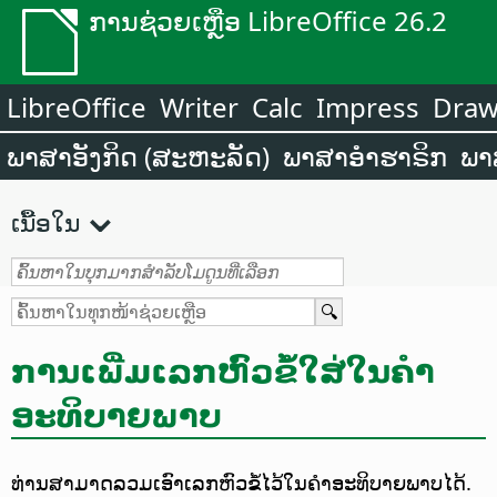
ການຊ່ວຍເຫຼືອ LibreOffice 26.2
LibreOffice
Writer
Calc
Impress
Dra
ພາສາອັງກິດ (ສະຫະລັດ)
ພາສາອຳຮາຣິກ
ພາ
ເນື້ອໃນ
ການເພີ່ມເລກຫົວຂໍ້ໃສ່ໃນຄຳ
ອະທິບາຍພາບ
ທ່ານສາມາດລວມເອົາເລກຫົວຂໍ້ໄວ້ໃນຄຳອະທິບາຍພາບໄດ້.