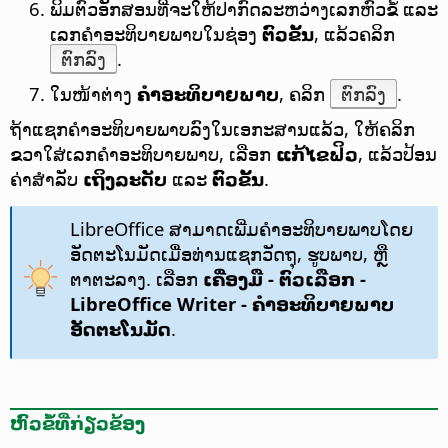
ພິມຕົວອັກສອນທີ່ຈະໃຫ້ປາກົດລະຫວ່າງເລກຫົວຂໍ້ ແລະ
ເລກຄຳອະທິບາຍພາບໃນຊ່ອງ
ຕົວຂັ້ນ
, ແລ້ວຄລິກ
ຕົກລົງ
.
ໃນໜ້າຕ່າງ
ຄຳອະທິບາຍພາບ
, ຄລິກ
ຕົກລົງ
.
ຖ້າແຊກຄຳອະທິບາຍພາບລົງໃນເອກະສານແລ້ວ, ໃຫ້ຄລິກ
ຂວາໃສ່ເລກຄຳອະທິບາຍພາບ, ເລືອກ
ແກ້ໄຂຟິວ
, ແລ້ວປ້ອນ
ຄ່າສຳລັບ
ເຖິງລະດັບ
ແລະ
ຕົວຂັ້ນ
.
LibreOffice ສາມາດເພີ່ມຄຳອະທິບາຍພາບໂດຍ
ອັດຕະໂນມັດເມື່ອທ່ານແຊກວັດຖຸ, ຮູບພາບ, ຫຼື
ຕາຕະລາງ. ເລືອກ
ເຄື່ອງມື - ຕົວເລືອກ
-
LibreOffice Writer - ຄຳອະທິບາຍພາບ
ອັດຕະໂນມັດ
.
ຫົວຂໍ້ທີ່ກ່ຽວຂ້ອງ