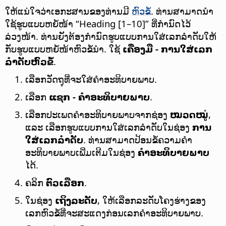
ໃຫ້ແນ່ໃຈວ່າເອກະສານຂອງທ່ານມີ
ຫົວຂໍ້
. ທ່ານສາມາດນຳ
ໃຊ້ຮູບແບບຫຍໍ້ໜ້າ “Heading [1–10]” ທີ່ກຳນົດໄວ້
ລ່ວງໜ້າ. ທ່ານຍັງຕ້ອງກຳນົດຮູບແບບການໃສ່ເລກລຳດັບໃຫ້
ກັບຮູບແບບຫຍໍ້ໜ້າຫົວຂໍ້ນຳ. ໃຊ້
ເຄື່ອງມື - ການໃສ່ເລກ
ລຳດັບຫົວຂໍ້
.
ເລືອກວັດຖຸທີ່ຈະໃສ່ຄຳອະທິບາຍພາບ.
ເລືອກ
ແຊກ - ຄຳອະທິບາຍພາບ
.
ເລືອກປະເພດຄຳອະທິບາຍພາບຈາກຊ່ອງ
ໝວດໝູ່
,
ແລະ ເລືອກຮູບແບບການໃສ່ເລກລຳດັບໃນຊ່ອງ
ການ
ໃສ່ເລກລຳດັບ
. ທ່ານສາມາດປ້ອນຂໍ້ຄວາມຄຳ
ອະທິບາຍພາບເພີ່ມເຕີມໃນຊ່ອງ
ຄຳອະທິບາຍພາບ
ໄດ້.
ຄລິກ
ຕົວເລືອກ
.
ໃນຊ່ອງ
ເຖິງລະດັບ
, ໃຫ້ເລືອກລະດັບໂຄງຮ່າງຂອງ
ເລກຫົວຂໍ້ທີ່ຈະສະແດງກ່ອນເລກຄຳອະທິບາຍພາບ.