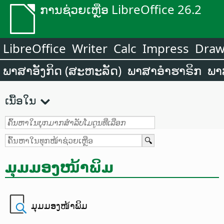
ການຊ່ວຍເຫຼືອ LibreOffice 26.2
LibreOffice
Writer
Calc
Impress
Dra
ພາສາອັງກິດ (ສະຫະລັດ)
ພາສາອຳຮາຣິກ
ພາ
ເນື້ອໃນ
ມຸມມອງໜ້າພິມ
ມຸມມອງໜ້າພິມ