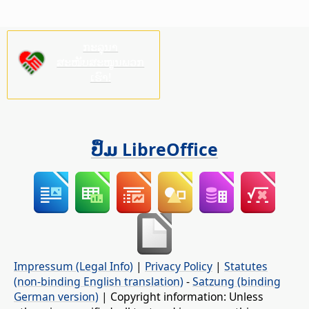
ກະລຸນາ
ສະໜັບສະໜູນພວກ
ເຮົາ!
ປຶ້ມ LibreOffice
Impressum (Legal Info)
|
Privacy Policy
|
Statutes
(non-binding English translation)
-
Satzung (binding
German version)
| Copyright information: Unless