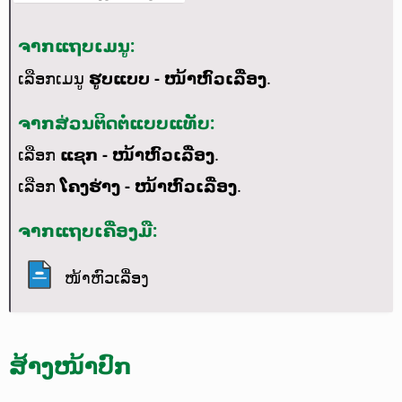
ຈາກແຖບເມນູ:
ເລືອກເມນູ
ຮູບແບບ - ໜ້າຫົວເລື່ອງ
.
ຈາກສ່ວນຕິດຕໍ່ແບບແທັບ:
ເລືອກ
ແຊກ - ໜ້າຫົວເລື່ອງ
.
ເລືອກ
ໂຄງຮ່າງ - ໜ້າຫົວເລື່ອງ
.
ຈາກແຖບເຄື່ອງມື:
ໜ້າຫົວເລື່ອງ
ສ້າງໜ້າປົກ