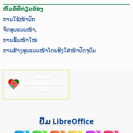
ຫົວຂໍ້ທີ່ກ່ຽວຂ້ອງ
ການໃຊ້ໜ້າປົກ
ຈັດຮູບແບບໜ້າ
,
ການຂຶ້ນໜ້າໃໝ່
ການສ້າງຮູບແບບໜ້າໂດຍອີງໃສ່ໜ້າປັດຈຸບັນ
ກະລຸນາ
ສະໜັບສະໜູນພວກ
ເຮົາ!
ປຶ້ມ LibreOffice