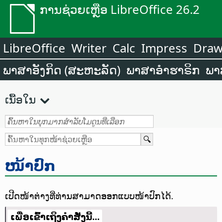
ການຊ່ວຍເຫຼືອ LibreOffice 26.2
LibreOffice
Writer
Calc
Impress
Dra
ພາສາອັງກິດ (ສະຫະລັດ)
ພາສາອຳຮາຣິກ
ພາ
ເນື້ອໃນ
ໜ້າປົກ
ເປີດໜ້າຕ່າງທີ່ທ່ານສາມາດອອກແບບໜ້າປົກໄດ້.
ເພື່ອເຂົ້າເຖິງຄຳສັ່ງນີ້...