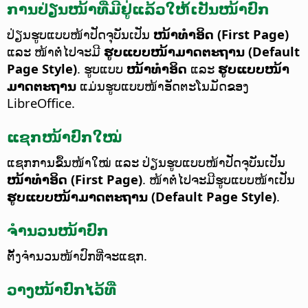
ການປ່ຽນໜ້າທີ່ມີຢູ່ແລ້ວໃຫ້ເປັນໜ້າປົກ
ປ່ຽນຮູບແບບໜ້າປັດຈຸບັນເປັນ
ໜ້າທຳອິດ (First Page)
ແລະ ໜ້າຕໍ່ໄປຈະມີ
ຮູບແບບໜ້າມາດຕະຖານ (Default
Page Style)
. ຮູບແບບ
ໜ້າທຳອິດ
ແລະ
ຮູບແບບໜ້າ
ມາດຕະຖານ
ແມ່ນຮູບແບບໜ້າອັດຕະໂນມັດຂອງ
LibreOffice.
ແຊກໜ້າປົກໃໝ່
ແຊກການຂຶ້ນໜ້າໃໝ່ ແລະ ປ່ຽນຮູບແບບໜ້າປັດຈຸບັນເປັນ
ໜ້າທຳອິດ (First Page)
. ໜ້າຕໍ່ໄປຈະມີຮູບແບບໜ້າເປັນ
ຮູບແບບໜ້າມາດຕະຖານ (Default Page Style)
.
ຈຳນວນໜ້າປົກ
ຕັ້ງຈຳນວນໜ້າປົກທີ່ຈະແຊກ.
ວາງໜ້າປົກໄວ້ທີ່