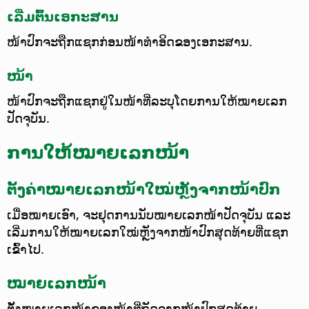
ເລີ່ມຕົ້ນເອກະສານ
ໜ້າປົກຈະຖືກແຊກກ່ອນໜ້າທຳອິດຂອງເອກະສານ.
ໜ້າ
ໜ້າປົກຈະຖືກແຊກຢູ່ໃນໜ້າທີ່ລະບຸໂດຍການໃຫ້ໝາຍເລກ
ປັດຈຸບັນ.
ການໃຫ້ໝາຍເລກໜ້າ
ຕັ້ງຄ່າໝາຍເລກໜ້າໃໝ່ຫຼັງຈາກໜ້າປົກ
ເມື່ອໝາຍເອົາ, ຈະຢຸດການນັບໝາຍເລກໜ້າປັດຈຸບັນ ແລະ
ເລີ່ມການໃຫ້ໝາຍເລກໃໝ່ຫຼັງຈາກໜ້າປົກສຸດທ້າຍທີ່ແຊກ
ເຂົ້າໄປ.
ໝາຍເລກໜ້າ
ຕັ້ງໝາຍເລກໜ້າຂອງໜ້າທີ່ຖັດຈາກໜ້າປົກສຸດທ້າຍ.