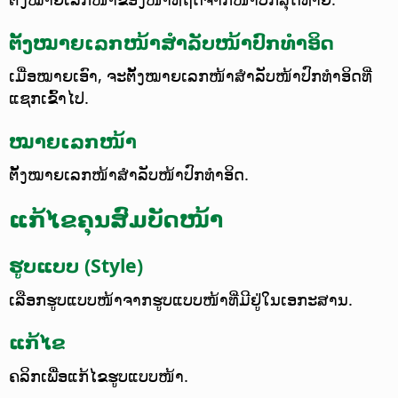
ຕັ້ງໝາຍເລກໜ້າສຳລັບໜ້າປົກທຳອິດ
ເມື່ອໝາຍເອົາ, ຈະຕັ້ງໝາຍເລກໜ້າສຳລັບໜ້າປົກທຳອິດທີ່
ແຊກເຂົ້າໄປ.
ໝາຍເລກໜ້າ
ຕັ້ງໝາຍເລກໜ້າສຳລັບໜ້າປົກທຳອິດ.
ແກ້ໄຂຄຸນສົມບັດໜ້າ
ຮູບແບບ (Style)
ເລືອກຮູບແບບໜ້າຈາກຮູບແບບໜ້າທີ່ມີຢູ່ໃນເອກະສານ.
ແກ້ໄຂ
ຄລິກເພື່ອແກ້ໄຂຮູບແບບໜ້າ.