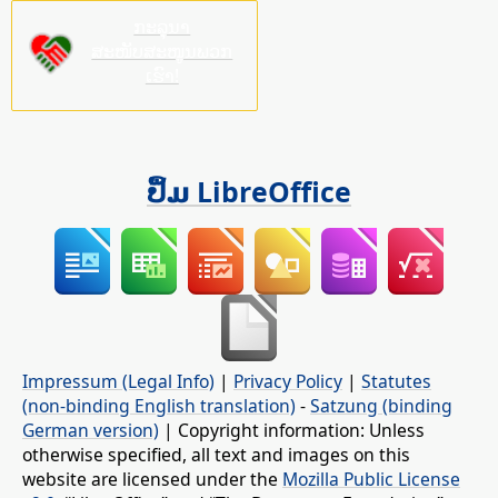
ກະລຸນາ
ສະໜັບສະໜູນພວກ
ເຮົາ!
ປຶ້ມ LibreOffice
Impressum (Legal Info)
|
Privacy Policy
|
Statutes
(non-binding English translation)
-
Satzung (binding
German version)
| Copyright information: Unless
otherwise specified, all text and images on this
website are licensed under the
Mozilla Public License