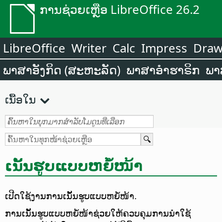
ການຊ່ວຍເຫຼືອ LibreOffice 26.2
LibreOffice
Writer
Calc
Impress
Dra
ພາສາອັງກິດ (ສະຫະລັດ)
ພາສາອຳຮາຣິກ
ພາ
ເນື້ອໃນ
ເນັ້ນຮູບແບບຫຍໍ້ໜ້າ
ເປີດໃຊ້ງານການເນັ້ນຮູບແບບຫຍໍ້ໜ້າ.
ການເນັ້ນຮູບແບບຫຍໍ້ໜ້າຊ່ວຍໃຫ້ຄວບຄຸມການນຳໃຊ້