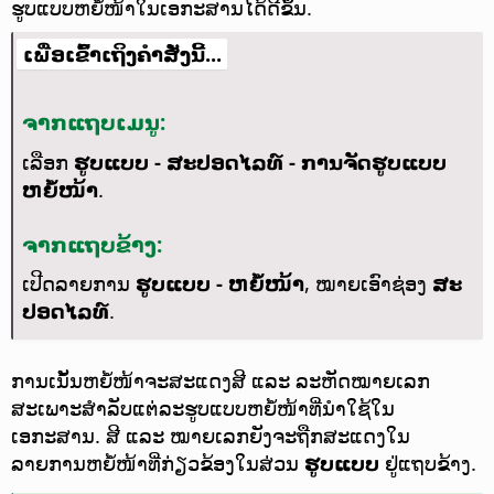
ຮູບແບບຫຍໍ້ໜ້າໃນເອກະສານໄດ້ດີຂຶ້ນ.
ເພື່ອເຂົ້າເຖິງຄຳສັ່ງນີ້...
ຈາກແຖບເມນູ:
ເລືອກ
ຮູບແບບ - ສະປອດໄລທ໌ - ການຈັດຮູບແບບ
ຫຍໍ້ໜ້າ
.
ຈາກແຖບຂ້າງ:
ເປີດລາຍການ
ຮູບແບບ - ຫຍໍ້ໜ້າ
, ໝາຍເອົາຊ່ອງ
ສະ
ປອດໄລທ໌
.
ການເນັ້ນຫຍໍ້ໜ້າຈະສະແດງສີ ແລະ ລະຫັດໝາຍເລກ
ສະເພາະສຳລັບແຕ່ລະຮູບແບບຫຍໍ້ໜ້າທີ່ນຳໃຊ້ໃນ
ເອກະສານ. ສີ ແລະ ໝາຍເລກຍັງຈະຖືກສະແດງໃນ
ລາຍການຫຍໍ້ໜ້າທີ່ກ່ຽວຂ້ອງໃນສ່ວນ
ຮູບແບບ
ຢູ່ແຖບຂ້າງ.