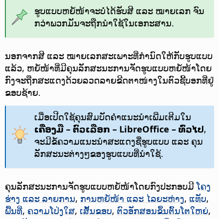
ຮູບແບບຫຍໍ້ໜ້າຈະບໍ່ໄດ້ຮັບສີ ແລະ ໝາຍເລກ ຈົນ
ກວ່າພວກມັນຈະຖືກນຳໃຊ້ໃນເອກະສານ.
ນອກຈາກສີ ແລະ ໝາຍເລກສະເພາະທີ່ກຳນົດໃຫ້ກັບຮູບແບບ
ແລ້ວ, ຫຍໍ້ໜ້າທີ່ມີຄຸນລັກສະນະການຈັດຮູບແບບຫຍໍ້ໜ້າໂດຍ
ກົງຈະຖືກສະແດງດ້ວຍລວດລາຍຂີດຕາໜ່າງໃນຕົວຊີ້ບອກທີ່ຢູ່
ຂອບຊ້າຍ.
ເມື່ອເປີດໃຊ້ຄຸນສົມບັດຄຳແນະນຳເພີ່ມເຕີມໃນ
ເຄື່ອງມື – ຕົວເລືອກ
– LibreOffice – ທົ່ວໄປ
,
ຈະມີຂໍ້ຄວາມແນະນຳສະແດງຊື່ຮູບແບບ ແລະ ຄຸນ
ລັກສະນະຕ່າງໆຂອງຮູບແບບທີ່ນຳໃຊ້.
ຄຸນລັກສະນະການຈັດຮູບແບບຫຍໍ້ໜ້າໂດຍກົງປະກອບມີ
ໂຄງ
ຮ່າງ ແລະ ລາຍການ
,
ການຫຍໍ້ໜ້າ ແລະ ໄລຍະຫ່າງ
,
ແທັບ
,
ພື້ນທີ່
,
ຄວາມໂປ່ງໃສ
,
ເສັ້ນຂອບ
,
ຕົວອັກສອນຂຶ້ນຕົ້ນໂຕໃຫຍ່
,