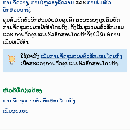
ການຈັດວາງ
,
ການໄຫຼຂອງຂໍ້ຄວາມ
ແລະ
ການພິມຕົວ
ອັກສອນອາຊີ
.
ຄຸນສົມບັດຕົວອັກສອນບໍ່ແມ່ນຄຸນລັກສະນະຂອງຄຸນສົມບັດ
ການຈັດຮູບແບບຫຍໍ້ໜ້າໂດຍກົງ, ດັ່ງນັ້ນຮູບແບບຕົວອັກສອນ
ແລະ ການຈັດຮູບແບບຕົວອັກສອນໂດຍກົງຈຶ່ງບໍ່ມີຜົນຕໍ່ການ
ເນັ້ນຫຍໍ້ໜ້າ.
ໃຊ້ຄຳສັ່ງ
ເນັ້ນການຈັດຮູບແບບຕົວອັກສອນໂດຍກົງ
ເພື່ອສະແດງການຈັດຮູບແບບຕົວອັກສອນໂດຍກົງ.
ຫົວຂໍ້ທີ່ກ່ຽວຂ້ອງ
ການຈັດຮູບແບບຕົວອັກສອນໂດຍກົງ
ເນັ້ນຮູບແບບ