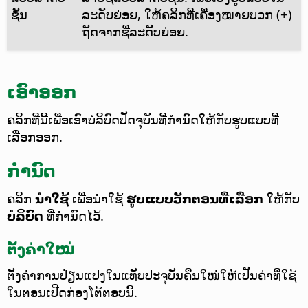
ຊັ້ນ
ລະດັບຍ່ອຍ, ໃຫ້ຄລິກທີ່ເຄື່ອງໝາຍບວກ (+)
ຖັດຈາກຊື່ລະດັບຍ່ອຍ.
ເອົາອອກ
ຄລິກທີ່ນີ້ເພື່ອເອົາບໍລິບົດປັດຈຸບັນທີ່ກຳນົດໃຫ້ກັບຮູບແບບທີ່
ເລືອກອອກ.
ກຳນົດ
ຄລິກ
ນຳໃຊ້
ເພື່ອນຳໃຊ້
ຮູບແບບວັກຕອນທີ່ເລືອກ
ໃຫ້ກັບ
ບໍລິບົດ
ທີ່ກຳນົດໄວ້.
ຕັ້ງຄ່າໃໝ່
ຕັ້ງຄ່າການປ່ຽນແປງໃນແທັບປະຈຸບັນຄືນໃໝ່ໃຫ້ເປັນຄ່າທີ່ໃຊ້
ໃນຕອນເປີດກ່ອງໂຕ້ຕອບນີ້.