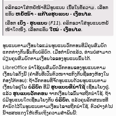
ຄລິກຂວາໃສ່ຫຍໍ້ໜ້າທີ່ມີຮູບແບບ
. ເລືອກ
ເນື້ອໃນຂໍ້ຄວາມ
ແທັບ
ຫຍໍ້ໜ້າ - ແກ້ໄຂຮູບແບບ - ເງື່ອນໄຂ
.
ເລືອກ
ເບິ່ງ - ຮູບແບບ
(
). ຄລິກຂວາໃສ່ຮູບແບບຫຍໍ້
F11
ໜ້າໃດໜຶ່ງ. ເລືອກແທັບ
ໃໝ່ - ເງື່ອນໄຂ
.
ຮູບແບບຕາມເງື່ອນໄຂແມ່ນຮູບແບບວັກຕອນທີ່ມີຄຸນສົມບັດ
ແຕກຕ່າງກັນຂຶ້ນກັບບໍລິບົດ. ເມື່ອກຳນົດແລ້ວ, ທ່ານບໍ່ສາມາດ
ປ່ຽນຄຸນສົມບັດຕາມເງື່ອນໄຂຂອງຮູບແບບນັ້ນໄດ້.
LibreOffice ນຳໃຊ້ຄຸນສົມບັດວັກຕອນຂອງຮູບແບບຕາມ
ເງື່ອນໄຂດັ່ງນີ້ (ຄຳສັບທີ່ເປັນຕົວໜາຈະກົງກັບຊື່ຂອງຫ້ອງໃນ
ກ່ອງໂຕ້ຕອບ): ຖ້າວັກຕອນທີ່ຈັດຮູບແບບດ້ວຍຮູບແບບຕາມ
ເງື່ອນໄຂຢູ່ໃນ
ບໍລິບົດ
ທີ່ມີ
ຮູບແບບທີ່ນຳໃຊ້
ເຊື່ອມໂຍງຢູ່,
ແລ້ວ
ຮູບແບບວັກຕອນ
ຈາກເງື່ອນໄຂນັ້ນຈະຖືກນຳໃຊ້. ຖ້າ
ບໍ່ມີຮູບແບບໃດເຊື່ອມໂຍງກັບ
ບໍລິບົດ
, ແລ້ວຄຸນລັກສະນະທີ່
ກຳນົດໄວ້ໃນຮູບແບບຕາມເງື່ອນໄຂຈະຖືກນຳໃຊ້. ຕົວຢ່າງຕໍ່ໄປ
ນີ້ຈະສະແດງໃຫ້ເຫັນເຖິງຄວາມສຳພັນນີ້: