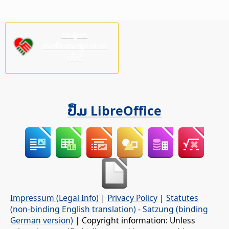
ກະລຸນາ
ສະໜັບສະໜູນພວກ
ເຮົາ!
ປຶ້ມ LibreOffice
Impressum (Legal Info)
|
Privacy Policy
|
Statutes
(non-binding English translation)
-
Satzung (binding
German version)
| Copyright information: Unless