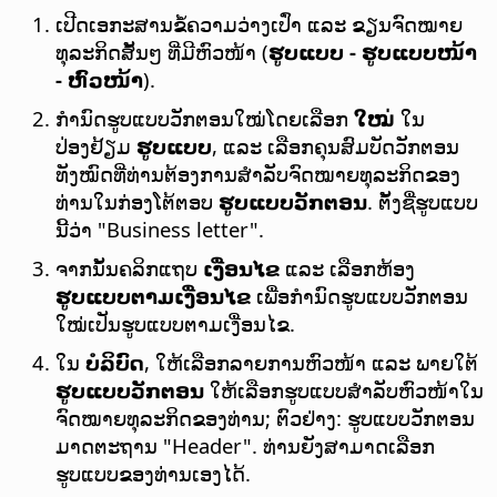
ເປີດເອກະສານຂໍ້ຄວາມວ່າງເປົ່າ ແລະ ຂຽນຈົດໝາຍ
ທຸລະກິດສັ້ນໆ ທີ່ມີຫົວໜ້າ (
ຮູບແບບ - ຮູບແບບໜ້າ
- ຫົວໜ້າ
).
ກຳນົດຮູບແບບວັກຕອນໃໝ່ໂດຍເລືອກ
ໃໝ່
ໃນ
ປ່ອງຢ້ຽມ
ຮູບແບບ
, ແລະ ເລືອກຄຸນສົມບັດວັກຕອນ
ທັງໝົດທີ່ທ່ານຕ້ອງການສຳລັບຈົດໝາຍທຸລະກິດຂອງ
ທ່ານໃນກ່ອງໂຕ້ຕອບ
ຮູບແບບວັກຕອນ
. ຕັ້ງຊື່ຮູບແບບ
ນີ້ວ່າ "Business letter".
ຈາກນັ້ນຄລິກແຖບ
ເງື່ອນໄຂ
ແລະ ເລືອກຫ້ອງ
ຮູບແບບຕາມເງື່ອນໄຂ
ເພື່ອກຳນົດຮູບແບບວັກຕອນ
ໃໝ່ເປັນຮູບແບບຕາມເງື່ອນໄຂ.
ໃນ
ບໍລິບົດ
, ໃຫ້ເລືອກລາຍການຫົວໜ້າ ແລະ ພາຍໃຕ້
ຮູບແບບວັກຕອນ
ໃຫ້ເລືອກຮູບແບບສຳລັບຫົວໜ້າໃນ
ຈົດໝາຍທຸລະກິດຂອງທ່ານ; ຕົວຢ່າງ: ຮູບແບບວັກຕອນ
ມາດຕະຖານ "Header". ທ່ານຍັງສາມາດເລືອກ
ຮູບແບບຂອງທ່ານເອງໄດ້.