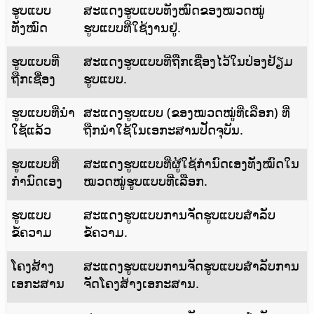
ຮູບແບບ
ສະແດງຮູບແບບທັງໝົດຂອງໝວດໝູ່
ທັງໝົດ
ຮູບແບບທີ່ໃຊ້ງານຢູ່.
ຮູບແບບທີ່
ສະແດງຮູບແບບທີ່ຖືກເຊື່ອງໄວ້ໃນປ່ອງຢ້ຽມ
ຖືກເຊື່ອງ
ຮູບແບບ.
ຮູບແບບທີ່ນຳ
ສະແດງຮູບແບບ (ຂອງໝວດໝູ່ທີ່ເລືອກ) ທີ່
ໃຊ້ແລ້ວ
ຖືກນຳໃຊ້ໃນເອກະສານປັດຈຸບັນ.
ຮູບແບບທີ່
ສະແດງຮູບແບບທີ່ຜູ້ໃຊ້ກຳນົດເອງທັງໝົດໃນ
ກຳນົດເອງ
ໝວດໝູ່ຮູບແບບທີ່ເລືອກ.
ຮູບແບບ
ສະແດງຮູບແບບການຈັດຮູບແບບສຳລັບ
ຂໍ້ຄວາມ
ຂໍ້ຄວາມ.
ໂຄງສ້າງ
ສະແດງຮູບແບບການຈັດຮູບແບບສຳລັບການ
ເອກະສານ
ຈັດໂຄງສ້າງເອກະສານ.