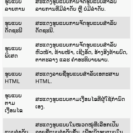
ຮູບແບບ
ສະແດງຮູບແບບການຈັດຮູບແບບສຳລັບ
ລາຍການ
ລາຍການທີ່ມີລຳດັບ ຫຼື ບໍ່ມີລຳດັບ.
ຮູບແບບ
ສະແດງຮູບແບບການຈັດຮູບແບບສຳລັບ
ດັດຊະນີ
ດັດຊະນີ.
ສະແດງຮູບແບບການຈັດຮູບແບບສຳລັບ
ຮູບແບບ
ຫົວໜ້າ, ທ້າຍໜ້າ, ເຊີງອັດ, ອ້າງອີງທ້າຍບົດ,
ພິເສດ
ຕາຕະລາງ ແລະ ຄຳອະທິບາຍພາບ.
ຮູບແບບ
ສະແດງລາຍຊື່ຮູບແບບສຳລັບເອກະສານ
HTML
HTML.
ຮູບແບບ
ສະແດງຮູບແບບຕາມເງື່ອນໄຂທີ່ຜູ້ໃຊ້ກຳນົດ
ຕາມ
ເອງ.
ເງື່ອນໄຂ
ສະແດງຮູບແບບໃນໝວດໝູ່ທີ່ເລືອກເປັນ
ແບບລຳດັບ
ລາຍຊື່ແບບລຳດັບຊັ້ນ. ເພື່ອເບິ່ງຮູບແບບໃນ