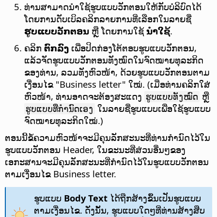
ທ່ານສາມາດນຳໃຊ້ຮູບແບບວັກຕອນໃຫ້ກັບບໍລິບົດໄດ້
ໂດຍການດັບເບິລຄລິກລາຍການທີ່ເລືອກໃນລາຍຊື່
ຮູບແບບວັກຕອນ
ຫຼື ໂດຍການໃຊ້
ນຳໃຊ້
.
ຄລິກ
ຕົກລົງ
ເພື່ອປິດກ່ອງໂຕ້ຕອບຮູບແບບວັກຕອນ,
ແລ້ວຈັດຮູບແບບວັກຕອນທັງໝົດໃນຈົດໝາຍທຸລະກິດ
ຂອງທ່ານ, ລວມທັງຫົວໜ້າ, ດ້ວຍຮູບແບບວັກຕອນຕາມ
ເງື່ອນໄຂ "Business letter" ໃໝ່. (ເມື່ອທ່ານຄລິກໃສ່
ຫົວໜ້າ, ທ່ານອາດຈະຕ້ອງສະແດງ
ຫຼື
ຮູບແບບທັງໝົດ
ໃນລາຍຊື່ຮູບແບບເພື່ອໃຊ້ຮູບແບບ
ຮູບແບບທີ່ກຳນົດເອງ
ຈົດໝາຍທຸລະກິດໃໝ່.)
ຕອນນີ້ຂໍ້ຄວາມຫົວໜ້າຈະມີຄຸນລັກສະນະທີ່ທ່ານກຳນົດໄວ້ໃນ
ຮູບແບບວັກຕອນ Header, ໃນຂະນະທີ່ສ່ວນອື່ນໆຂອງ
ເອກະສານຈະມີຄຸນລັກສະນະທີ່ກຳນົດໄວ້ໃນຮູບແບບວັກຕອນ
ຕາມເງື່ອນໄຂ Business letter.
ຮູບແບບ
Body Text
ໄດ້ຖືກສ້າງຂຶ້ນເປັນຮູບແບບ
ຕາມເງື່ອນໄຂ. ດັ່ງນັ້ນ, ຮູບແບບໃດໆທີ່ທ່ານສ້າງສືບ