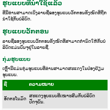
ຮູບແບບທີ່ນຳໃຊ້ແລ້ວ
ທີ່ນີ້ທ່ານສາມາດເບິ່ງລາຍຊື່ຂອງຮູບແບບວັກຕອນທັງໝົດທີ່ຖືກ
ນຳໃຊ້ກັບບໍລິບົດ.
ຮູບແບບວັກຕອນ
ລາຍຊື່ຂອງຮູບແບບວັກຕອນທັງໝົດທີ່ສາມາດກຳນົດໃຫ້ກັບບໍ
ລິບົດແມ່ນບັນຈຸຢູ່ໃນລາຍຊື່.
ກຸ່ມຮູບແບບ
ເຫຼົ່ານີ້ແມ່ນກຸ່ມຮູບແບບທີ່ທ່ານສາມາດສະແດງໃນປ່ອງຢ້ຽມ
ຮູບແບບ.
ຊື່
ຄວາມໝາຍ
ສະແດງຮູບແບບທີ່ເໝາະສົມກັບບໍລິບົດ
ອັດຕະໂນມັດ
ປັດຈຸບັນ.