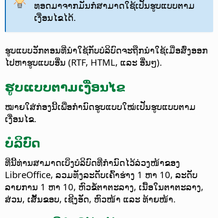
ທອດມາຈາກມັນກໍສາມາດໃຊ້ເປັນຮູບແບບຕາມ
ເງື່ອນໄຂໄດ້.
ຮູບແບບວັກຕອນທີ່ນຳໃຊ້ກັບບໍລິບົດຈະຖືກນຳໃຊ້ເມື່ອສົ່ງອອກ
ໄປຫາຮູບແບບອື່ນ (RTF, HTML, ແລະ ອື່ນໆ).
ຮູບແບບຕາມເງື່ອນໄຂ
ໝາຍໃສ່ກ່ອງນີ້ເພື່ອກຳນົດຮູບແບບໃໝ່ເປັນຮູບແບບຕາມ
ເງື່ອນໄຂ.
ບໍລິບົດ
ທີ່ນີ້ທ່ານສາມາດເບິ່ງບໍລິບົດທີ່ກຳນົດໄວ້ລ່ວງໜ້າຂອງ
LibreOffice, ລວມທັງລະດັບເຄົ້າຮ່າງ 1 ຫາ 10, ລະດັບ
ລາຍການ 1 ຫາ 10, ຫົວຂໍ້ຕາຕະລາງ, ເນື້ອໃນຕາຕະລາງ,
ສ່ວນ, ເສັ້ນຂອບ, ເຊີງອັດ, ຫົວໜ້າ ແລະ ທ້າຍໜ້າ.