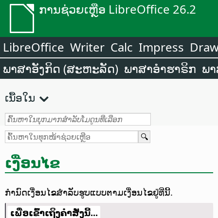
ການຊ່ວຍເຫຼືອ LibreOffice 26.2
LibreOffice
Writer
Calc
Impress
Dra
ພາສາອັງກິດ (ສະຫະລັດ)
ພາສາອຳຮາຣິກ
ພາ
ເນື້ອໃນ
ເງື່ອນໄຂ
ກຳນົດເງື່ອນໄຂສຳລັບຮູບແບບຕາມເງື່ອນໄຂຢູ່ທີ່ນີ້.
ເພື່ອເຂົ້າເຖິງຄຳສັ່ງນີ້...