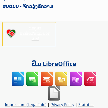
ຮູບແບບ - ຈັດລຽງຂໍ້ຄວາມ
ກະລຸນາ
ສະໜັບສະໜູນພວກ
ເຮົາ!
ປຶ້ມ LibreOffice
Impressum (Legal Info)
|
Privacy Policy
|
Statutes