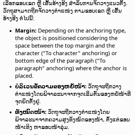
ເລືອກຂອບເຂດ ຫຼື ເສັ້ນອ້າງອີງ ສຳລັບການຈັດວາງແນວຕັ້ງ.
ວັດຖຸສາມາດຖືກຈັດວາງຕຳແໜ່ງ ຕາມຂອບເຂດ ຫຼື ເສັ້ນ
ອ້າງອີງ ຕໍ່ໄປນີ້:
Margin:
Depending on the anchoring type,
the object is positioned considering the
space between the top margin and the
character ("To character" anchoring) or
bottom edge of the paragraph ("To
paragraph" anchoring) where the anchor is
placed.
ບໍລິເວນຂໍ້ຄວາມຂອງຫຍໍ້ໜ້າ:
ວັດຖຸຈະຖືກວາງ
ຕຳແໜ່ງໂດຍພິຈາລະນາຈາກຈຸດເລີ່ມຕົ້ນຂອງຫຍໍ້ໜ້າທີ່
ຈຸດຍຶດຕັ້ງຢູ່.
ທັງໝົດໜ້າ:
ວັດຖຸຈະຖືກວາງຕຳແໜ່ງໂດຍ
ພິຈາລະນາຈາກຄວາມສູງທັງໝົດຂອງໜ້າ, ຕັ້ງແຕ່ຂອບ
ໜ້າເທິງ ຫາຂອບໜ້າລຸ່ມ.