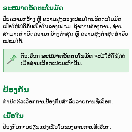
ຂະໜາດອັດຕະໂນມັດ
ປັບຄວາມກວ້າງ ຫຼື ຄວາມສູງຂອງເຟຣມໂດຍອັດຕະໂນມັດ
ເພື່ອໃຫ້ພໍດີກັບເນື້ອໃນຂອງເຟຣມ. ຖ້າທ່ານຕ້ອງການ, ທ່ານ
ສາມາດກຳນົດຄວາມກວ້າງຕ່ຳສຸດ ຫຼື ຄວາມສູງຕ່ຳສຸດສຳລັບ
ເຟຣມໄດ້.
ຕົວເລືອກ
ຂະໜາດອັດຕະໂນມັດ
ຈະມີໃຫ້ໃຊ້ກໍຕໍ່
ເມື່ອທ່ານເລືອກເຟຣມເທົ່ານັ້ນ.
ປ້ອງກັນ
ກຳນົດຕົວເລືອກການປ້ອງກັນສຳລັບລາຍການທີ່ເລືອກ.
ເນື້ອໃນ
ປ້ອງກັນການປ່ຽນແປງເນື້ອໃນຂອງລາຍການທີ່ເລືອກ.