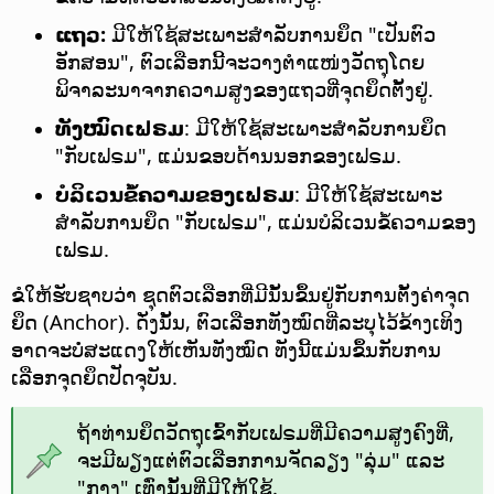
ແຖວ:
ມີໃຫ້ໃຊ້ສະເພາະສຳລັບການຍຶດ "ເປັນຕົວ
ອັກສອນ", ຕົວເລືອກນີ້ຈະວາງຕຳແໜ່ງວັດຖຸໂດຍ
ພິຈາລະນາຈາກຄວາມສູງຂອງແຖວທີ່ຈຸດຍຶດຕັ້ງຢູ່.
ທັງໝົດເຟຣມ
: ມີໃຫ້ໃຊ້ສະເພາະສຳລັບການຍຶດ
"ກັບເຟຣມ", ແມ່ນຂອບດ້ານນອກຂອງເຟຣມ.
ບໍລິເວນຂໍ້ຄວາມຂອງເຟຣມ
: ມີໃຫ້ໃຊ້ສະເພາະ
ສຳລັບການຍຶດ "ກັບເຟຣມ", ແມ່ນບໍລິເວນຂໍ້ຄວາມຂອງ
ເຟຣມ.
ຂໍໃຫ້ຮັບຊາບວ່າ ຊຸດຕົວເລືອກທີ່ມີນັ້ນຂຶ້ນຢູ່ກັບການຕັ້ງຄ່າຈຸດ
ຍຶດ (Anchor). ດັ່ງນັ້ນ, ຕົວເລືອກທັງໝົດທີ່ລະບຸໄວ້ຂ້າງເທິງ
ອາດຈະບໍ່ສະແດງໃຫ້ເຫັນທັງໝົດ ທັງນີ້ແມ່ນຂຶ້ນກັບການ
ເລືອກຈຸດຍຶດປັດຈຸບັນ.
ຖ້າທ່ານຍຶດວັດຖຸເຂົ້າກັບເຟຣມທີ່ມີຄວາມສູງຄົງທີ່,
ຈະມີພຽງແຕ່ຕົວເລືອກການຈັດລຽງ "ລຸ່ມ" ແລະ
"ກາງ" ເທົ່ານັ້ນທີ່ມີໃຫ້ໃຊ້.