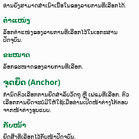
ທ່ານຍັງສາມາດສຳເນົາເນື້ອໃນຂອງລາຍການທີ່ເລືອກໄດ້.
ຕຳແໜ່ງ
ລັອກຕຳແໜ່ງຂອງລາຍການທີ່ເລືອກໄວ້ໃນເອກະສານ
ປັດຈຸບັນ.
ຂະໜາດ
ລັອກຂະໜາດຂອງລາຍການທີ່ເລືອກ.
ຈຸດຍຶດ (Anchor)
ກຳນົດຕົວເລືອກການຍຶດສຳລັບວັດຖຸ ຫຼື ເຟຣມທີ່ເລືອກ. ຕົວ
ເລືອກການຍຶດຈະບໍ່ມີໃຫ້ໃຊ້ເມື່ອທ່ານເປີດໜ້າຕ່າງໂຕ້ຕອບ
ຈາກໜ້າຕ່າງຮູບແບບ.
ກັບໜ້າ
ຍຶດສິ່ງທີ່ເລືອກໄວ້ກັບໜ້າປັດຈຸບັນ.