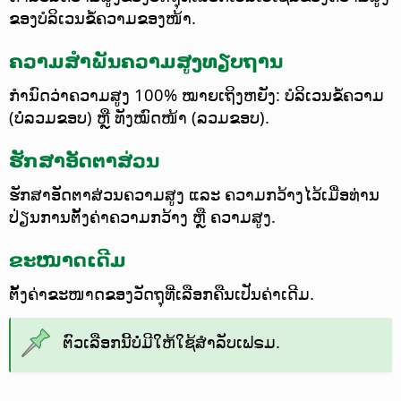
ຂອງບໍລິເວນຂໍ້ຄວາມຂອງໜ້າ.
ຄວາມສຳພັນຄວາມສູງທຽບຖານ
ກຳນົດວ່າຄວາມສູງ 100% ໝາຍເຖິງຫຍັງ: ບໍລິເວນຂໍ້ຄວາມ
(ບໍ່ລວມຂອບ) ຫຼື ທັງໝົດໜ້າ (ລວມຂອບ).
ຮັກສາອັດຕາສ່ວນ
ຮັກສາອັດຕາສ່ວນຄວາມສູງ ແລະ ຄວາມກວ້າງໄວ້ເມື່ອທ່ານ
ປ່ຽນການຕັ້ງຄ່າຄວາມກວ້າງ ຫຼື ຄວາມສູງ.
ຂະໜາດເດີມ
ຕັ້ງຄ່າຂະໜາດຂອງວັດຖຸທີ່ເລືອກຄືນເປັນຄ່າເດີມ.
ຕົວເລືອກນີ້ບໍ່ມີໃຫ້ໃຊ້ສຳລັບເຟຣມ.