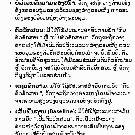
ບໍລິເວນຂໍ້ຄວາມຂອງໜ້າ:
ວັດຖຸຈະຖືກວາງຕຳແໜ່ງ
ຕັ້ງແຕ່ຂອບລຸ່ມຂອງບໍລິເວນຊ່ອງວ່າງຂອບເທິງ ຫາຂອບ
ເທິງຂອງບໍລິເວນຊ່ອງວ່າງຂອບລຸ່ມ.
ຕົວອັກສອນ
: ມີໃຫ້ໃຊ້ສະເພາະສຳລັບການຍຶດ "ກັບ
ຕົວອັກສອນ" ຫຼື "ເປັນຕົວອັກສອນ", ວັດຖຸຈະຖືກວາງ
ຕຳແໜ່ງໃຫ້ສຳພັນກັບບໍລິເວນລະຫວ່າງຂອບເທິງ ແລະ
ຂອບລຸ່ມຂອງຕົວອັກສອນທີ່ຢູ່ກ່ອນໜ້າຈຸດຍຶດທັນທີ. ຕົວ
ອັກສອນທີ່ຈັດຮູບແບບໃຫ້ມີຂອບຮ່ວມກັນກັບຕົວອັກສອນ
ຫຼື ວັດຖຸອື່ນໆ ຈະໃຊ້ບໍລິເວນສຳລັບຕົວອັກສອນ ຫຼື ວັດຖຸ
ທີ່ສູງທີ່ສຸດໃນຂອບຮ່ວມນັ້ນ.
ແຖວຂໍ້ຄວາມ
: ມີໃຫ້ໃຊ້ສະເພາະສຳລັບການຍຶດ "ກັບ
ຕົວອັກສອນ", ວັດຖຸຈະຖືກວາງຕຳແໜ່ງໂດຍພິຈາລະນາ
ຈາກຄວາມສູງຂອງແຖວຂໍ້ຄວາມທີ່ຈຸດຍຶດຕັ້ງຢູ່.
ເສັ້ນພື້ນຖານ (Baseline):
ມີໃຫ້ໃຊ້ສະເພາະສຳລັບ
ການຍຶດ "ເປັນຕົວອັກສອນ", ຕົວເລືອກນີ້ຈະວາງ
ຕຳແໜ່ງວັດຖຸໂດຍພິຈາລະນາຈາກເສັ້ນພື້ນຖານຂອງ
ຂໍ້ຄວາມທີ່ຕົວອັກສອນທັງໝົດຕັ້ງຢູ່.