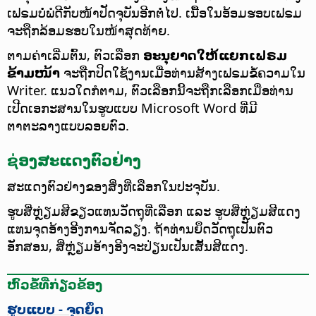
ເຟຣມບໍ່ພໍດີກັບໜ້າປັດຈຸບັນອີກຕໍ່ໄປ. ເນື້ອໃນອ້ອມຮອບເຟຣມ
ຈະຖືກລ້ອມຮອບໃນໜ້າສຸດທ້າຍ.
ຕາມຄ່າເລີ່ມຕົ້ນ, ຕົວເລືອກ
ອະນຸຍາດໃຫ້ແຍກເຟຣມ
ຂ້າມໜ້າ
ຈະຖືກປິດໃຊ້ງານເມື່ອທ່ານສ້າງເຟຣມຂໍ້ຄວາມໃນ
Writer. ແນວໃດກໍຕາມ, ຕົວເລືອກນີ້ຈະຖືກເລືອກເມື່ອທ່ານ
ເປີດເອກະສານໃນຮູບແບບ Microsoft Word ທີ່ມີ
ຕາຕະລາງແບບລອຍຕົວ.
ຊ່ອງສະແດງຕົວຢ່າງ
ສະແດງຕົວຢ່າງຂອງສິ່ງທີ່ເລືອກໃນປະຈຸບັນ.
ຮູບສີ່ຫຼ່ຽມສີຂຽວແທນວັດຖຸທີ່ເລືອກ ແລະ ຮູບສີ່ຫຼ່ຽມສີແດງ
ແທນຈຸດອ້າງອີງການຈັດລຽງ. ຖ້າທ່ານຍຶດວັດຖຸເປັນຕົວ
ອັກສອນ, ສີ່ຫຼ່ຽມອ້າງອີງຈະປ່ຽນເປັນເສັ້ນສີແດງ.
ຫົວຂໍ້ທີ່ກ່ຽວຂ້ອງ
ຮູບແບບ - ຈຸດຍຶດ