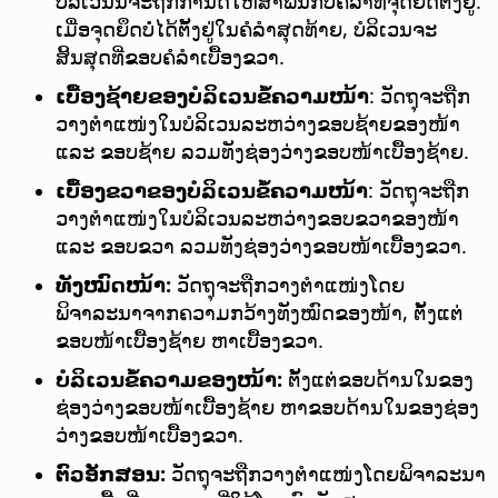
ບໍລິເວນນີ້ຈະຖືກກຳນົດໃຫ້ສຳພັນກັບຄໍລຳທີ່ຈຸດຍຶດຕັ້ງຢູ່.
ເມື່ອຈຸດຍຶດບໍ່ໄດ້ຕັ້ງຢູ່ໃນຄໍລຳສຸດທ້າຍ, ບໍລິເວນຈະ
ສິ້ນສຸດທີ່ຂອບຄໍລຳເບື້ອງຂວາ.
ເບື້ອງຊ້າຍຂອງບໍລິເວນຂໍ້ຄວາມໜ້າ
: ວັດຖຸຈະຖືກ
ວາງຕຳແໜ່ງໃນບໍລິເວນລະຫວ່າງຂອບຊ້າຍຂອງໜ້າ
ແລະ ຂອບຊ້າຍ ລວມທັງຊ່ອງວ່າງຂອບໜ້າເບື້ອງຊ້າຍ.
ເບື້ອງຂວາຂອງບໍລິເວນຂໍ້ຄວາມໜ້າ
: ວັດຖຸຈະຖືກ
ວາງຕຳແໜ່ງໃນບໍລິເວນລະຫວ່າງຂອບຂວາຂອງໜ້າ
ແລະ ຂອບຂວາ ລວມທັງຊ່ອງວ່າງຂອບໜ້າເບື້ອງຂວາ.
ທັງໝົດໜ້າ:
ວັດຖຸຈະຖືກວາງຕຳແໜ່ງໂດຍ
ພິຈາລະນາຈາກຄວາມກວ້າງທັງໝົດຂອງໜ້າ, ຕັ້ງແຕ່
ຂອບໜ້າເບື້ອງຊ້າຍ ຫາເບື້ອງຂວາ.
ບໍລິເວນຂໍ້ຄວາມຂອງໜ້າ:
ຕັ້ງແຕ່ຂອບດ້ານໃນຂອງ
ຊ່ອງວ່າງຂອບໜ້າເບື້ອງຊ້າຍ ຫາຂອບດ້ານໃນຂອງຊ່ອງ
ວ່າງຂອບໜ້າເບື້ອງຂວາ.
ຕົວອັກສອນ:
ວັດຖຸຈະຖືກວາງຕຳແໜ່ງໂດຍພິຈາລະນາ