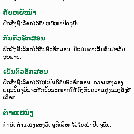
ກັບຫຍໍ້ໜ້າ
ຍຶດສິ່ງທີ່ເລືອກໄວ້ກັບຫຍໍ້ໜ້າປັດຈຸບັນ.
ກັບຕົວອັກສອນ
ຍຶດສິ່ງທີ່ເລືອກໄວ້ກັບຕົວອັກສອນ. ນີ້ແມ່ນຄ່າເລີ່ມຕົ້ນສຳລັບ
ຮູບພາບ.
ເປັນຕົວອັກສອນ
ຍຶດສິ່ງທີ່ເລືອກໄວ້ໃຫ້ເປັນຄືກັບຕົວອັກສອນ. ຄວາມສູງຂອງ
ແຖວປັດຈຸບັນຈະຖືກປັບຂະໜາດໃຫ້ກົງກັບຄວາມສູງຂອງສິ່ງທີ່
ເລືອກ.
ຕຳແໜ່ງ
ກຳນົດຕຳແໜ່ງຂອງວັດຖຸທີ່ເລືອກໄວ້ໃນໜ້າປັດຈຸບັນ.