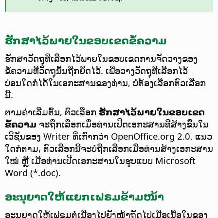
ຮັກສາໄວ້ພາຍໃນຂອບເຂດຂໍ້ຄວາມ
ຮັກສາວັດຖຸທີ່ເລືອກໄວ້ພາຍໃນຂອບເຂດການຈັດວາງຂອງ
ຂໍ້ຄວາມທີ່ວັດຖຸນັ້ນຖືກຍຶດໄວ້. ເພື່ອວາງວັດຖຸທີ່ເລືອກໄວ້
ບ່ອນໃດກໍໄດ້ໃນເອກະສານຂອງທ່ານ, ບໍ່ຕ້ອງເລືອກຕົວເລືອກ
ນີ້.
ຕາມຄ່າເລີ່ມຕົ້ນ, ຕົວເລືອກ
ຮັກສາໄວ້ພາຍໃນຂອບເຂດ
ຂໍ້ຄວາມ
ຈະຖືກເລືອກເມື່ອທ່ານເປີດເອກະສານທີ່ສ້າງຂຶ້ນໃນ
ເວີຊັນຂອງ Writer ທີ່ເກົ່າກວ່າ OpenOffice.org 2.0. ແນວ
ໃດກໍຕາມ, ຕົວເລືອກນີ້ຈະບໍ່ຖືກເລືອກເມື່ອທ່ານສ້າງເອກະສານ
ໃໝ່ ຫຼື ເມື່ອທ່ານເປີດເອກະສານໃນຮູບແບບ Microsoft
Word (*.doc).
ອະນຸຍາດໃຫ້ແຍກເຟຣມຂ້າມໜ້າ
ອະນຸຍາດໃຫ້ເຟຣມຕໍ່ເນື່ອງໄປຍັງໜ້າຖັດໄປເມື່ອເນື້ອໃນຂອງ