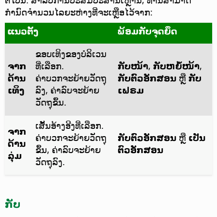
ກຳນົດຈຳນວນໄລຍະຫ່າງທີ່ຈະເຫຼືອໄວ້ຈາກ:
ແນວຕັ້ງ
ພ້ອມກັບຈຸດຍຶດ
ຂອບເທິງຂອງບໍລິເວນ
ຈາກ
ທີ່ເລືອກ.
ກັບໜ້າ
,
ກັບຫຍໍ້ໜ້າ
,
ດ້ານ
ຄ່າບວກຈະຍ້າຍວັດຖຸ
ກັບຕົວອັກສອນ
ຫຼື
ກັບ
ເທິງ
ລົງ, ຄ່າລົບຈະຍ້າຍ
ເຟຣມ
ວັດຖຸຂຶ້ນ.
ເສັ້ນອ້າງອີງທີ່ເລືອກ.
ຈາກ
ຄ່າບວກຈະຍ້າຍວັດຖຸ
ກັບຕົວອັກສອນ
ຫຼື
ເປັນ
ດ້ານ
ຂຶ້ນ, ຄ່າລົບຈະຍ້າຍ
ຕົວອັກສອນ
ລຸ່ມ
ວັດຖຸລົງ.
ກັບ