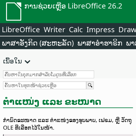
ການຊ່ວຍເຫຼືອ LibreOffice 26.2
LibreOffice
Writer
Calc
Impress
Dra
ພາສາອັງກິດ (ສະຫະລັດ)
ພາສາອຳຮາຣິກ
ພາ
ເນື້ອໃນ
ຕຳແໜ່ງ ແລະ ຂະໜາດ
ກຳນົດຂະໜາດ ແລະ ຕຳແໜ່ງຂອງຮູບພາບ, ເຟຣມ, ຫຼື ວັດຖຸ
OLE ທີ່ເລືອກໄວ້ໃນໜ້າ.