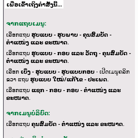
ເພື່ອເຂົ້າເຖິງຄຳສັ່ງນີ້...
ຈາກແຖບເມນູ:
ເລືອກແຖບ
ຮູບແບບ - ຮູບພາບ - ຄຸນສົມບັດ -
ຕຳແໜ່ງ ແລະ ຂະໜາດ
.
ເລືອກແຖບ
ຮູບແບບ - ກອບ ແລະ ວັດຖຸ - ຄຸນສົມບັດ -
ຕຳແໜ່ງ ແລະ ຂະໜາດ
.
ເລືອກ
ເບິ່ງ - ຮູບແບບ - ຮູບແບບກອບ
- ເປີດເມນູຄລິກ
ຂວາ ແຖບ
ຮູບແບບ ໃໝ່/ແກ້ໄຂ - ປະເພດ
.
ເລືອກແຖບ
ແຊກ - ກອບ - ກອບ - ຕຳແໜ່ງ ແລະ
ຂະໜາດ
.
ຈາກເມນູບໍລິບົດ:
ເລືອກແຖບ
ຄຸນສົມບັດ - ຕຳແໜ່ງ ແລະ ຂະໜາດ
.