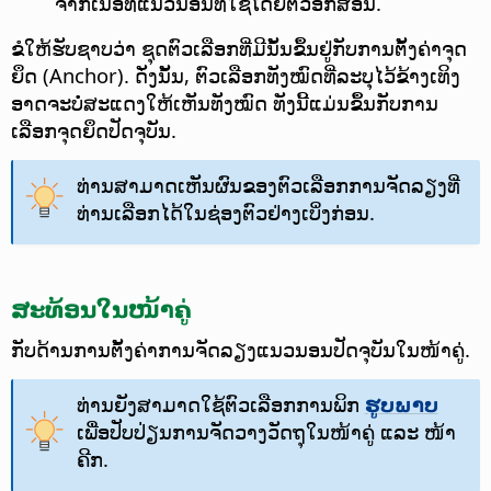
ຈາກເນື້ອທີ່ແນວນອນທີ່ໃຊ້ໂດຍຕົວອັກສອນ.
ຂໍໃຫ້ຮັບຊາບວ່າ ຊຸດຕົວເລືອກທີ່ມີນັ້ນຂຶ້ນຢູ່ກັບການຕັ້ງຄ່າຈຸດ
ຍຶດ (Anchor). ດັ່ງນັ້ນ, ຕົວເລືອກທັງໝົດທີ່ລະບຸໄວ້ຂ້າງເທິງ
ອາດຈະບໍ່ສະແດງໃຫ້ເຫັນທັງໝົດ ທັງນີ້ແມ່ນຂຶ້ນກັບການ
ເລືອກຈຸດຍຶດປັດຈຸບັນ.
ທ່ານສາມາດເຫັນຜົນຂອງຕົວເລືອກການຈັດລຽງທີ່
ທ່ານເລືອກໄດ້ໃນຊ່ອງຕົວຢ່າງເບິ່ງກ່ອນ.
ສະທ້ອນໃນໜ້າຄູ່
ກັບດ້ານການຕັ້ງຄ່າການຈັດລຽງແນວນອນປັດຈຸບັນໃນໜ້າຄູ່.
ທ່ານຍັງສາມາດໃຊ້ຕົວເລືອກການພິກ
ຮູບພາບ
ເພື່ອປັບປ່ຽນການຈັດວາງວັດຖຸໃນໜ້າຄູ່ ແລະ ໜ້າ
ຄີກ.