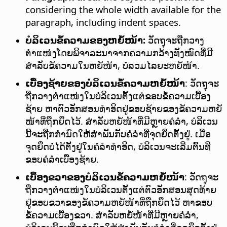
considering the whole width available for the
paragraph, including indent spaces.
ບໍລິເວນຂໍ້ຄວາມຂອງຫຍໍ້ໜ້າ:
ວັດຖຸຈະຖືກວາງ
ຕຳແໜ່ງໂດຍພິຈາລະນາຈາກຄວາມກວ້າງທັງໝົດທີ່ມີ
ສຳລັບຂໍ້ຄວາມໃນຫຍໍ້ໜ້າ, ບໍ່ລວມໄລຍະຫຍໍ້ໜ້າ.
ເບື້ອງຊ້າຍຂອງບໍລິເວນຂໍ້ຄວາມຫຍໍ້ໜ້າ
: ວັດຖຸຈະ
ຖືກວາງຕຳແໜ່ງໃນບໍລິເວນຕັ້ງແຕ່ຂອບຂໍ້ຄວາມເບື້ອງ
ຊ້າຍ ຫາຕົວອັກສອນທຳອິດຢູ່ຂອບຊ້າຍຂອງຂໍ້ຄວາມຫຍໍ້
ໜ້າທີ່ຖືກຍຶດໄວ້.
ສຳລັບຫຍໍ້ໜ້າທີ່ມີຫຼາຍຄໍລຳ, ບໍລິເວນ
ນີ້ຈະຖືກກຳນົດໃຫ້ສຳພັນກັບຄໍລຳທີ່ຈຸດຍຶດຕັ້ງຢູ່. ເມື່ອ
ຈຸດຍຶດບໍ່ໄດ້ຕັ້ງຢູ່ໃນຄໍລຳທຳອິດ, ບໍລິເວນຈະເລີ່ມຕົ້ນທີ່
ຂອບຄໍລຳເບື້ອງຊ້າຍ.
ເບື້ອງຂວາຂອງບໍລິເວນຂໍ້ຄວາມຫຍໍ້ໜ້າ
: ວັດຖຸຈະ
ຖືກວາງຕຳແໜ່ງໃນບໍລິເວນຕັ້ງແຕ່ຕົວອັກສອນສຸດທ້າຍ
ຢູ່ຂອບຂວາຂອງຂໍ້ຄວາມຫຍໍ້ໜ້າທີ່ຖືກຍຶດໄວ້ ຫາຂອບ
ຂໍ້ຄວາມເບື້ອງຂວາ. ສຳລັບຫຍໍ້ໜ້າທີ່ມີຫຼາຍຄໍລຳ,