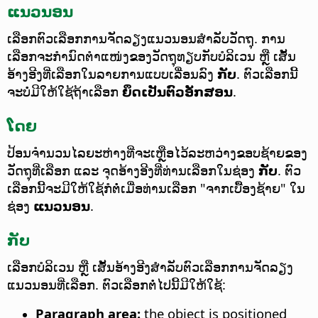
ແນວນອນ
ເລືອກຕົວເລືອກການຈັດລຽງແນວນອນສຳລັບວັດຖຸ.
ການ
ເລືອກຈະກຳນົດຕຳແໜ່ງຂອງວັດຖຸທຽບກັບບໍລິເວນ ຫຼື ເສັ້ນ
ອ້າງອີງທີ່ເລືອກໃນລາຍການແບບເລື່ອນລົງ
ກັບ
. ຕົວເລືອກນີ້
ຈະບໍ່ມີໃຫ້ໃຊ້ຖ້າເລືອກ
ຍຶດເປັນຕົວອັກສອນ
.
ໂດຍ
ປ້ອນຈຳນວນໄລຍະຫ່າງທີ່ຈະເຫຼືອໄວ້ລະຫວ່າງຂອບຊ້າຍຂອງ
ວັດຖຸທີ່ເລືອກ ແລະ ຈຸດອ້າງອີງທີ່ທ່ານເລືອກໃນຊ່ອງ
ກັບ
.
ຕົວ
ເລືອກນີ້ຈະມີໃຫ້ໃຊ້ກໍຕໍ່ເມື່ອທ່ານເລືອກ "ຈາກເບື້ອງຊ້າຍ" ໃນ
ຊ່ອງ
ແນວນອນ
.
ກັບ
ເລືອກບໍລິເວນ ຫຼື ເສັ້ນອ້າງອີງສຳລັບຕົວເລືອກການຈັດລຽງ
ແນວນອນທີ່ເລືອກ.
ຕົວເລືອກຕໍ່ໄປນີ້ມີໃຫ້ໃຊ້:
Paragraph area:
the object is positioned