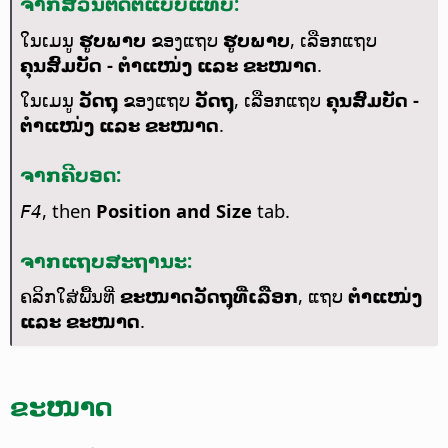
ຈາກສ່ວນຕິດຕໍ່ແບບແທັບ:
ໃນເມນູ
ຮູບພາບ
ຂອງແຖບ
ຮູບພາບ
, ເລືອກແຖບ
ຄຸນສົມບັດ - ຕຳແໜ່ງ ແລະ ຂະໜາດ
.
ໃນເມນູ
ວັດຖຸ
ຂອງແຖບ
ວັດຖຸ
, ເລືອກແຖບ
ຄຸນສົມບັດ -
ຕຳແໜ່ງ ແລະ ຂະໜາດ
.
ຈາກຄີບອດ:
, then
Position and Size
tab.
F4
ຈາກແຖບສະຖານະ:
ຄລິກໃສ່ພື້ນທີ່
ຂະໜາດວັດຖຸທີ່ເລືອກ
, ແຖບ
ຕຳແໜ່ງ
ແລະ ຂະໜາດ
.
ຂະໜາດ