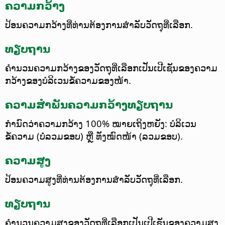
ຄວາມກວ້າງ
ປ້ອນຄວາມກວ້າງທີ່ທ່ານຕ້ອງການສຳລັບວັດຖຸທີ່ເລືອກ.
ທຽບຖານ
ຄຳນວນຄວາມກວ້າງຂອງວັດຖຸທີ່ເລືອກເປັນເປີເຊັນຂອງຄວາມ
ກວ້າງຂອງບໍລິເວນຂໍ້ຄວາມຂອງໜ້າ.
ຄວາມສຳພັນຄວາມກວ້າງທຽບຖານ
ກຳນົດວ່າຄວາມກວ້າງ 100% ໝາຍເຖິງຫຍັງ: ບໍລິເວນ
ຂໍ້ຄວາມ (ບໍ່ລວມຂອບ) ຫຼື ທັງໝົດໜ້າ (ລວມຂອບ).
ຄວາມສູງ
ປ້ອນຄວາມສູງທີ່ທ່ານຕ້ອງການສຳລັບວັດຖຸທີ່ເລືອກ.
ທຽບຖານ
ຄຳນວນຄວາມສູງຂອງວັດຖຸທີ່ເລືອກເປັນເປີເຊັນຂອງຄວາມສູງ