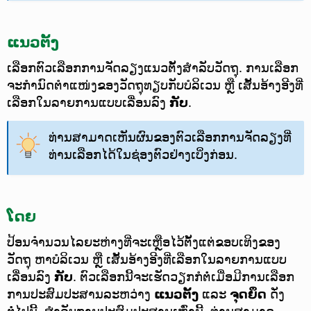
ແນວຕັ້ງ
ເລືອກຕົວເລືອກການຈັດລຽງແນວຕັ້ງສຳລັບວັດຖຸ.
ການເລືອກ
ຈະກຳນົດຕຳແໜ່ງຂອງວັດຖຸທຽບກັບບໍລິເວນ ຫຼື ເສັ້ນອ້າງອີງທີ່
ເລືອກໃນລາຍການແບບເລື່ອນລົງ
ກັບ
.
ທ່ານສາມາດເຫັນຜົນຂອງຕົວເລືອກການຈັດລຽງທີ່
ທ່ານເລືອກໄດ້ໃນຊ່ອງຕົວຢ່າງເບິ່ງກ່ອນ.
ໂດຍ
ປ້ອນຈຳນວນໄລຍະຫ່າງທີ່ຈະເຫຼືອໄວ້ຕັ້ງແຕ່ຂອບເທິງຂອງ
ວັດຖຸ ຫາບໍລິເວນ ຫຼື ເສັ້ນອ້າງອີງທີ່ເລືອກໃນລາຍການແບບ
ເລື່ອນລົງ
ກັບ
. ຕົວເລືອກນີ້ຈະເຮັດວຽກກໍຕໍ່ເມື່ອມີການເລືອກ
ການປະສົມປະສານລະຫວ່າງ
ແນວຕັ້ງ
ແລະ
ຈຸດຍຶດ
ດັ່ງ
ຕໍ່ໄປນີ້. ສຳລັບການປະສົມປະສານເຫຼົ່ານີ້, ທ່ານສາມາດ