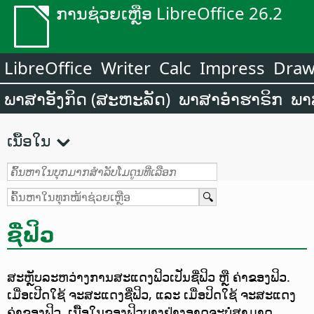
ການຊ່ວຍເຫຼືອ LibreOffice 26.2
LibreOffice
Writer
Calc
Impress
Dra
ພາສາອັງກິດ (ສະຫະລັດ)
ພາສາອຳຮາຣິກ
ພາ
ເນື້ອໃນ
ຊື່ຟິວ
ສະຫຼັບລະຫວ່າງການສະແດງຟິວເປັນຊື່ຟິວ ຫຼື ຄ່າຂອງຟິວ.
ເມື່ອເປີດໃຊ້ ຈະສະແດງຊື່ຟິວ, ແລະ ເມື່ອປິດໃຊ້ ຈະສະແດງ
ຄ່າຂອງຟິວ. ເນື້ອໃນຂອງຟິວບາງຢ່າງອາດຈະບໍ່ສາມາດ