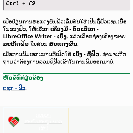
Ctrl
+ F9
ເພື່ອປ່ຽນການສະແດງຜົນຟິວເລີ່ມຕົ້ນໃຫ້ເປັນຊື່ຟິວແທນເນື້ອ
ໃນຂອງຟິວ, ໃຫ້ເລືອກ
ເຄື່ອງມື - ຕົວເລືອກ
-
LibreOffice Writer - ເບິ່ງ
, ແລ້ວເລືອກຊ່ອງເຄື່ອງໝາຍ
ລະຫັດຟິວ
ໃນສ່ວນ
ສະແດງຜົນ
.
ເມື່ອທ່ານພິມເອກະສານທີ່ເປີດໃຊ້
ເບິ່ງ - ຊື່ຟິວ
, ທ່ານຈະຖືກ
ຖາມວ່າຕ້ອງການລວມຊື່ຟິວເຂົ້າໃນການພິມອອກມາບໍ່.
ຫົວຂໍ້ທີ່ກ່ຽວຂ້ອງ
ແຊກ - ຟິວ
.
ກະລຸນາ
ສະໜັບສະໜູນພວກ
ເຮົາ!