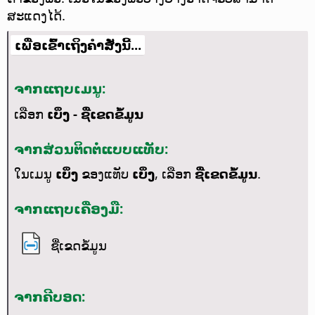
ສະແດງໄດ້.
ເພື່ອເຂົ້າເຖິງຄຳສັ່ງນີ້...
ຈາກແຖບເມນູ:
ເລືອກ
ເບິ່ງ - ຊື່ເຂດຂໍ້ມູນ
ຈາກສ່ວນຕິດຕໍ່ແບບແທັບ:
ໃນເມນູ
ເບິ່ງ
ຂອງແທັບ
ເບິ່ງ
, ເລືອກ
ຊື່ເຂດຂໍ້ມູນ
.
ຈາກແຖບເຄື່ອງມື:
ຊື່ເຂດຂໍ້ມູນ
ຈາກຄີບອດ: