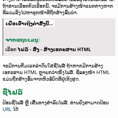
ຖ້າທ່ານເລືອກຕົວເລືອກນີ້, ຈະມີການສ້າງໜ້າແຍກຕ່າງຫາກ
ທີ່ລວມລິ້ງໄປຫາທຸກໜ້າທີ່ຖືກສ້າງຂຶ້ນນຳ.
ເພື່ອເຂົ້າເຖິງຄຳສັ່ງນີ້...
ຈາກແຖບເມນູ:
ເລືອກ
ໄຟລ໌ - ສົ່ງ - ສ້າງເອກະສານ HTML
ຈະມີການຕື່ມເລກລຳດັບໃສ່ຊື່ໄຟລ໌ ຖ້າຫາກມີການສ້າງ
ເອກະສານ HTML ຫຼາຍກວ່າໜຶ່ງໄຟລ໌. ຊື່ຂອງໜ້າ HTML
ແມ່ນຖືກສ້າງຂຶ້ນຈາກຫົວຂໍ້ບົດທີ່ຢູ່ເທິງສຸດ.
ຊື່ໄຟລ໌
ປ້ອນຊື່ໄຟລ໌ ຫຼື ເສັ້ນທາງສຳລັບໄຟລ໌. ທ່ານຍັງສາມາດປ້ອນ
URL
ໄດ້