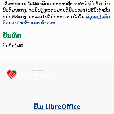
ເລືອກຮູບແບບໄຟລ໌ສຳລັບເອກະສານທີ່ທ່ານກຳລັງບັນທຶກ.
ໃນ
ພື້ນທີ່ສະແດງ, ຈະມີພຽງເອກະສານທີ່ມີປະເພດໄຟລ໌ນີ້ເທົ່ານັ້ນ
ທີ່ຖືກສະແດງ. ປະເພດໄຟລ໌ຖືກອະທິບາຍໄວ້ໃນ
ຂໍ້ມູນກ່ຽວກັບ
ຕົວກອງນຳເຂົ້າ ແລະ ສົ່ງອອກ
.
ບັນທຶກ
ບັນທຶກໄຟລ໌.
ກະລຸນາ
ສະໜັບສະໜູນພວກ
ເຮົາ!
ປຶ້ມ LibreOffice