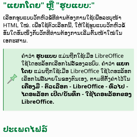
"ແຍກໂດຍ" ຫຼື "ຮູບແບບ:"
ເລືອກຮູບແບບວັກຫົວຂໍ້ທີ່ທ່ານຕ້ອງການໃຊ້ເພື່ອລະບຸໜ້າ
HTML ໃໝ່.
ເພື່ອໃຊ້ຕົວເລືອກນີ້, ໃຫ້ໃຊ້ຮູບແບບວັກຫົວຂໍ້
ອັນໃດອັນໜຶ່ງກັບວັກທີ່ທ່ານຕ້ອງການເລີ່ມຕົ້ນໜ້າໃໝ່ໃນ
ເອກະສານ.
ຄຳວ່າ
ຮູບແບບ
ແມ່ນຖືກໃຊ້ເມື່ອ LibreOffice
ໃຊ້ໄດອະລັອກເລືອກໄຟລ໌ຂອງລະບົບ. ຄຳວ່າ
ແຍກ
ໂດຍ
ແມ່ນຖືກໃຊ້ເມື່ອ LibreOffice ໃຊ້ໄດອະລັອກ
ເລືອກໄຟລ໌ພາຍໃນຂອງຕົນເອງ, ຕາມທີ່ຕັ້ງຄ່າໄວ້ໃນ
ເຄື່ອງມື - ຕົວເລືອກ
- LibreOffice - ທົ່ວໄປ -
ໄດອະລັອກ ເປີດ/ບັນທຶກ - ໃຊ້ໄດອະລັອກຂອງ
LibreOffice.
ປະເພດໄຟລ໌