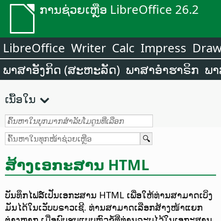
ການຊ່ວຍເຫຼືອ LibreOffice 26.2
LibreOffice
Writer
Calc
Impress
Dra
ພາສາອັງກິດ (ສະຫະລັດ)
ພາສາອຳຮາຣິກ
ພາ
ເນື້ອໃນ
ສ້າງເອກະສານ HTML
ບັນທຶກໄຟລ໌ເປັນເອກະສານ HTML ເພື່ອໃຫ້ທ່ານສາມາດເບິ່ງ
ມັນໄດ້ໃນເວັບບຣາວເຊີ. ທ່ານສາມາດເລືອກສ້າງໜ້າແຍກ
ຕ່າງຫາກ ເມື່ອພົບຮູບແບບຫົວຂໍ້ທີ່ທ່ານລະບຸໄວ້ໃນເອກະສານ.