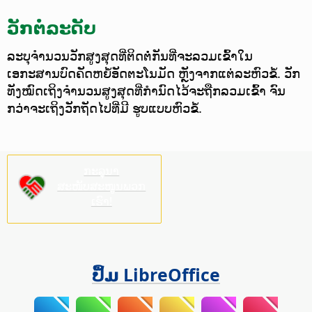
ວັກຕໍ່ລະດັບ
ລະບຸຈຳນວນວັກສູງສຸດທີ່ຕິດຕໍ່ກັນທີ່ຈະລວມເຂົ້າໃນ
ເອກະສານບົດຄັດຫຍໍ້ອັດຕະໂນມັດ ຫຼັງຈາກແຕ່ລະຫົວຂໍ້.
ວັກ
ທັງໝົດເຖິງຈຳນວນສູງສຸດທີ່ກຳນົດໄວ້ຈະຖືກລວມເຂົ້າ ຈົນ
ກວ່າຈະເຖິງວັກຖັດໄປທີ່ມີ ຮູບແບບຫົວຂໍ້.
ກະລຸນາ
ສະໜັບສະໜູນພວກ
ເຮົາ!
ປຶ້ມ LibreOffice