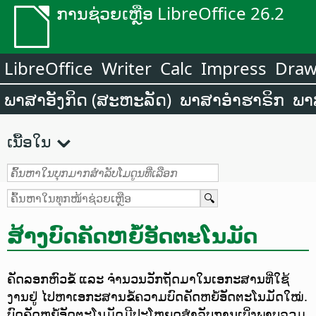
ການຊ່ວຍເຫຼືອ LibreOffice 26.2
LibreOffice
Writer
Calc
Impress
Dra
ພາສາອັງກິດ (ສະຫະລັດ)
ພາສາອຳຮາຣິກ
ພາ
ເນື້ອໃນ
ສ້າງບົດຄັດຫຍໍ້ອັດຕະໂນມັດ
ຄັດລອກຫົວຂໍ້ ແລະ ຈຳນວນວັກຖັດມາໃນເອກະສານທີ່ໃຊ້
ງານຢູ່ ໄປຫາເອກະສານຂໍ້ຄວາມບົດຄັດຫຍໍ້ອັດຕະໂນມັດໃໝ່.
ບົດຄັດຫຍໍ້ອັດຕະໂນມັດມີປະໂຫຍດສຳລັບການເບິ່ງພາບລວມ