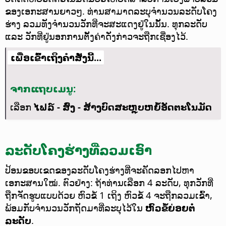
ຂອງເອກະສານຍາວໆ.
ທ່ານສາມາດລະບຸຈຳນວນລະດັບໂຄງ
ຮ່າງ ລວມທັງຈຳນວນວັກທີ່ຈະສະແດງຢູ່ໃນນັ້ນ. ທຸກລະດັບ
ແລະ ວັກທີ່ຢູ່ນອກການຕັ້ງຄ່າດັ່ງກ່າວຈະຖືກເຊື່ອງໄວ້.
ເພື່ອເຂົ້າເຖິງຄຳສັ່ງນີ້...
ຈາກແຖບເມນູ:
ເລືອກ
ໄຟລ໌ - ສົ່ງ - ສ້າງບົດສະຫຼຸບຫຍໍ້ອັດຕະໂນມັດ
ລະດັບໂຄງຮ່າງທີ່ລວມເອົາ
ປ້ອນຂອບເຂດຂອງລະດັບໂຄງຮ່າງທີ່ຈະຄັດລອກໄປຫາ
ເອກະສານໃໝ່.
ຕົວຢ່າງ: ຖ້າທ່ານເລືອກ 4 ລະດັບ, ທຸກວັກທີ່
ຖືກຈັດຮູບແບບດ້ວຍ ຫົວຂໍ້ 1 ເຖິງ ຫົວຂໍ້ 4 ຈະຖືກລວມເຂົ້າ,
ພ້ອມກັບຈຳນວນວັກຖັດມາທີ່ລະບຸໄວ້ໃນ
ຫົວຂໍ້ຍ່ອຍຕໍ່
ລະດັບ
.