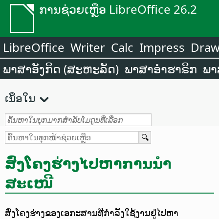
ການຊ່ວຍເຫຼືອ LibreOffice 26.2
LibreOffice
Writer
Calc
Impress
Dra
ພາສາອັງກິດ (ສະຫະລັດ)
ພາສາອຳຮາຣິກ
ພາ
ເນື້ອໃນ
ສົ່ງໂຄງຮ່າງໄປຫາການນຳ
ສະເໜີ
ສົ່ງໂຄງຮ່າງຂອງເອກະສານທີ່ກຳລັງໃຊ້ງານຢູ່ໄປຫາ