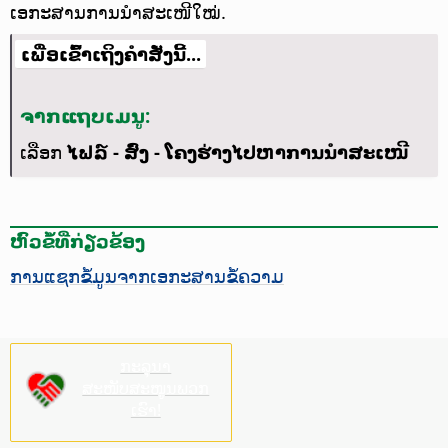
ເອກະສານການນຳສະເໜີໃໝ່.
ເພື່ອເຂົ້າເຖິງຄຳສັ່ງນີ້...
ຈາກແຖບເມນູ:
ເລືອກ
ໄຟລ໌ - ສົ່ງ - ໂຄງຮ່າງໄປຫາການນຳສະເໜີ
ຫົວຂໍ້ທີ່ກ່ຽວຂ້ອງ
ການແຊກຂໍ້ມູນຈາກເອກະສານຂໍ້ຄວາມ
ກະລຸນາ
ສະໜັບສະໜູນພວກ
ເຮົາ!