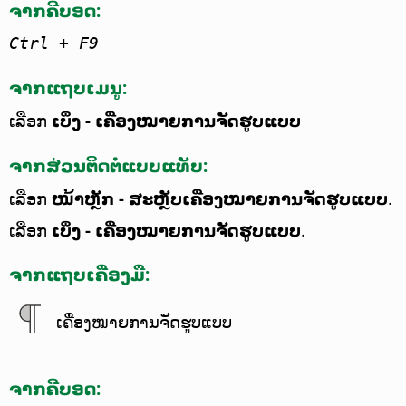
ຈາກຄີບອດ:
Ctrl
+ F9
ຈາກແຖບເມນູ:
ເລືອກ
ເບິ່ງ - ເຄື່ອງໝາຍການຈັດຮູບແບບ
ຈາກສ່ວນຕິດຕໍ່ແບບແທັບ:
ເລືອກ
ໜ້າຫຼັກ - ສະຫຼັບເຄື່ອງໝາຍການຈັດຮູບແບບ
.
ເລືອກ
ເບິ່ງ - ເຄື່ອງໝາຍການຈັດຮູບແບບ
.
ຈາກແຖບເຄື່ອງມື:
ເຄື່ອງໝາຍການຈັດຮູບແບບ
ຈາກຄີບອດ: