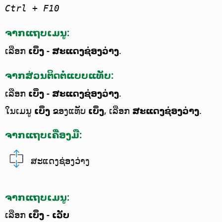
Ctrl
+ F10
ຈາກແຖບເມນູ:
ເລືອກ
ເບິ່ງ - ສະແດງຊ່ອງວ່າງ
.
ຈາກສ່ວນຕິດຕໍ່ແບບແທັບ:
ເລືອກ
ເບິ່ງ - ສະແດງຊ່ອງວ່າງ
.
ໃນເມນູ
ເບິ່ງ
ຂອງແທັບ
ເບິ່ງ
, ເລືອກ
ສະແດງຊ່ອງວ່າງ
.
ຈາກແຖບເຄື່ອງມື:
ສະແດງຊ່ອງວ່າງ
ຈາກແຖບເມນູ:
ເລືອກ
ເບິ່ງ - ເວັບ