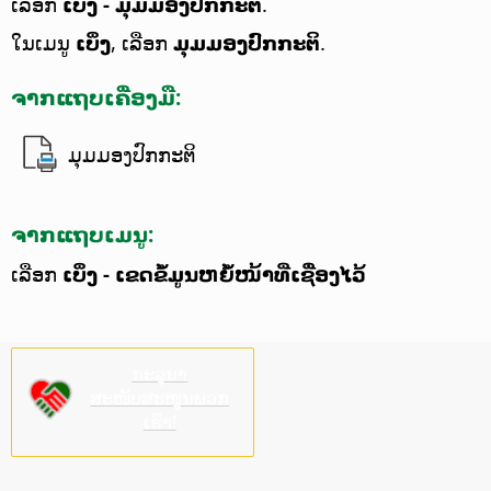
ເລືອກ
ເບິ່ງ - ມຸມມອງປົກກະຕິ
.
ໃນເມນູ
ເບິ່ງ
, ເລືອກ
ມຸມມອງປົກກະຕິ
.
ຈາກແຖບເຄື່ອງມື:
ມຸມມອງປົກກະຕິ
ຈາກແຖບເມນູ:
ເລືອກ
ເບິ່ງ - ເຂດຂໍ້ມູນຫຍໍ້ໜ້າທີ່ເຊື່ອງໄວ້
ກະລຸນາ
ສະໜັບສະໜູນພວກ
ເຮົາ!