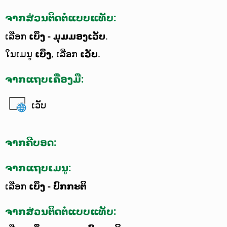
ຈາກສ່ວນຕິດຕໍ່ແບບແທັບ:
ເລືອກ
ເບິ່ງ - ມຸມມອງເວັບ
.
ໃນເມນູ
ເບິ່ງ
, ເລືອກ
ເວັບ
.
ຈາກແຖບເຄື່ອງມື:
ເວັບ
ຈາກຄີບອດ:
ຈາກແຖບເມນູ:
ເລືອກ
ເບິ່ງ - ປົກກະຕິ
ຈາກສ່ວນຕິດຕໍ່ແບບແທັບ: