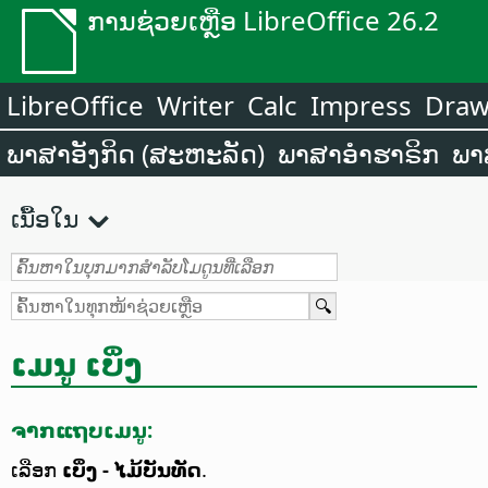
ການຊ່ວຍເຫຼືອ LibreOffice 26.2
LibreOffice
Writer
Calc
Impress
Dra
ພາສາອັງກິດ (ສະຫະລັດ)
ພາສາອຳຮາຣິກ
ພາ
ເນື້ອໃນ
ເມນູ ເບິ່ງ
ຈາກແຖບເມນູ:
ເລືອກ
ເບິ່ງ - ໄມ້ບັນທັດ
.