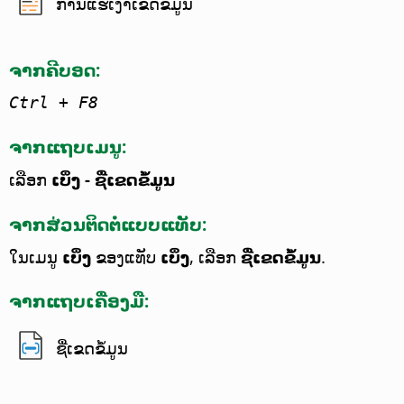
ການແຮເງົາເຂດຂໍ້ມູນ
ຈາກຄີບອດ:
Ctrl
+ F8
ຈາກແຖບເມນູ:
ເລືອກ
ເບິ່ງ - ຊື່ເຂດຂໍ້ມູນ
ຈາກສ່ວນຕິດຕໍ່ແບບແທັບ:
ໃນເມນູ
ເບິ່ງ
ຂອງແທັບ
ເບິ່ງ
, ເລືອກ
ຊື່ເຂດຂໍ້ມູນ
.
ຈາກແຖບເຄື່ອງມື:
ຊື່ເຂດຂໍ້ມູນ