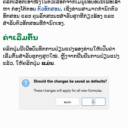
ຄລິກເລືອກເອົາໜຶ່ງໃນຕົວເລືອກຈາກເມນູປັອບອັບນີ້ເພື່ອເຂົ້າ
ຫາ ກ່ອງໂຕ້ຕອບ
ຕົວອັກສອນ
, ເຊິ່ງທ່ານສາມາດກຳນົດຕົວ
ອັກສອນ ແລະ ຄຸນລັກສະນະສຳລັບສູດທີ່ກ່ຽວຂ້ອງ ແລະ
ສຳລັບຕົວອັກສອນທີ່ກຳນົດເອງ.
ຄ່າເລີ່ມຕົ້ນ
ຄລິກປຸ່ມນີ້ເພື່ອບັນທຶກການປ່ຽນແປງຂອງທ່ານໃຫ້ເປັນຄ່າ
ເລີ່ມຕົ້ນສຳລັບທຸກໆສູດໃໝ່.
ຫຼັງຈາກຢືນຢັນການປ່ຽນແປງ
ແລ້ວ, ໃຫ້ຄລິກປຸ່ມ
ແມ່ນ
.