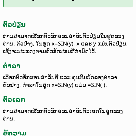
ຕົວປ່ຽນ
ທ່ານສາມາດເລືອກຕົວອັກສອນສຳລັບຕົວປ່ຽນໃນສູດຂອງ
ທ່ານ.
ຕົວຢ່າງ, ໃນສູດ x=SIN(y), x ແລະ y ແມ່ນຕົວປ່ຽນ,
ເຊິ່ງຈະສະແດງຕາມຕົວອັກສອນທີ່ກຳນົດໄວ້.
ຕຳລາ
ເລືອກຕົວອັກສອນສຳລັບຊື່ ແລະ ຄຸນສົມບັດຂອງຕຳລາ.
ຕົວຢ່າງ, ຕຳລາໃນສູດ x=SIN(y) ແມ່ນ =SIN( ).
ຕົວເລກ
ທ່ານສາມາດເລືອກຕົວອັກສອນສຳລັບຕົວເລກໃນສູດຂອງ
ທ່ານ.
ຂໍ້ຄວາມ