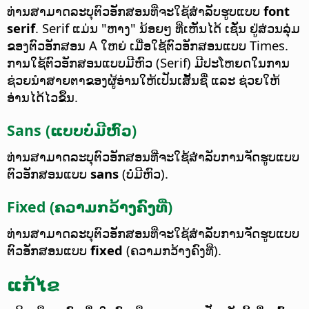
ທ່ານສາມາດລະບຸຕົວອັກສອນທີ່ຈະໃຊ້ສຳລັບຮູບແບບ
font
serif
.
Serif ແມ່ນ "ຫາງ" ນ້ອຍໆ ທີ່ເຫັນໄດ້ ເຊັ່ນ ຢູ່ສ່ວນລຸ່ມ
ຂອງຕົວອັກສອນ A ໃຫຍ່ ເມື່ອໃຊ້ຕົວອັກສອນແບບ Times.
ການໃຊ້ຕົວອັກສອນແບບມີຫົວ (Serif) ມີປະໂຫຍດໃນການ
ຊ່ວຍນຳສາຍຕາຂອງຜູ້ອ່ານໃຫ້ເປັນເສັ້ນຊື່ ແລະ ຊ່ວຍໃຫ້
ອ່ານໄດ້ໄວຂຶ້ນ.
Sans (ແບບບໍ່ມີຫົວ)
ທ່ານສາມາດລະບຸຕົວອັກສອນທີ່ຈະໃຊ້ສຳລັບການຈັດຮູບແບບ
ຕົວອັກສອນແບບ
sans
(ບໍ່ມີຫົວ).
Fixed (ຄວາມກວ້າງຄົງທີ່)
ທ່ານສາມາດລະບຸຕົວອັກສອນທີ່ຈະໃຊ້ສຳລັບການຈັດຮູບແບບ
ຕົວອັກສອນແບບ
fixed
(ຄວາມກວ້າງຄົງທີ່).
ແກ້ໄຂ