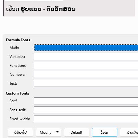
ເລືອກ
ຮູບແບບ - ຕົວອັກສອນ