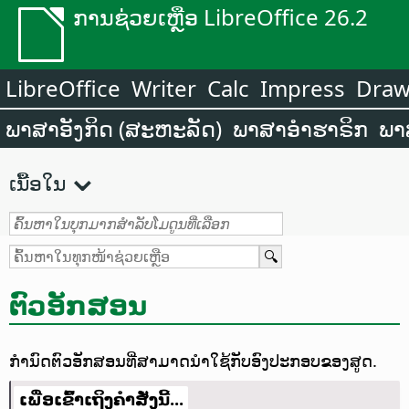
ການຊ່ວຍເຫຼືອ LibreOffice 26.2
LibreOffice
Writer
Calc
Impress
Dra
ພາສາອັງກິດ (ສະຫະລັດ)
ພາສາອຳຮາຣິກ
ພາ
ເນື້ອໃນ
ຕົວອັກສອນ
ກຳນົດຕົວອັກສອນທີ່ສາມາດນຳໃຊ້ກັບອົງປະກອບຂອງສູດ.
ເພື່ອເຂົ້າເຖິງຄຳສັ່ງນີ້...