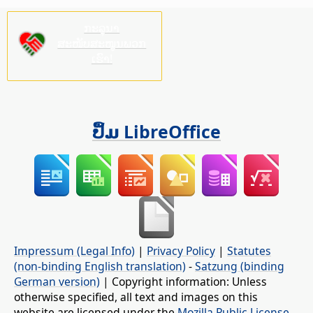
ກະລຸນາ
ສະໜັບສະໜູນພວກ
ເຮົາ!
ປຶ້ມ LibreOffice
Impressum (Legal Info)
|
Privacy Policy
|
Statutes
(non-binding English translation)
-
Satzung (binding
German version)
| Copyright information: Unless
otherwise specified, all text and images on this
website are licensed under the
Mozilla Public License