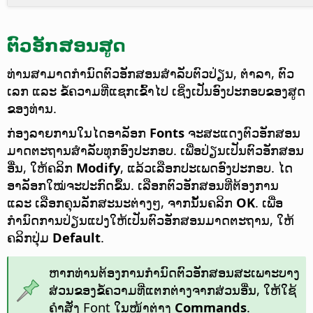
ຕົວອັກສອນສູດ
ທ່ານສາມາດກຳນົດຕົວອັກສອນສຳລັບຕົວປ່ຽນ, ຕຳລາ, ຕົວ
ເລກ ແລະ ຂໍ້ຄວາມທີ່ແຊກເຂົ້າໄປ ເຊິ່ງເປັນອົງປະກອບຂອງສູດ
ຂອງທ່ານ.
ກ່ອງລາຍການໃນໄດອາລັອກ
Fonts
ຈະສະແດງຕົວອັກສອນ
ມາດຕະຖານສຳລັບທຸກອົງປະກອບ. ເພື່ອປ່ຽນເປັນຕົວອັກສອນ
ອື່ນ, ໃຫ້ຄລິກ
Modify
, ແລ້ວເລືອກປະເພດອົງປະກອບ. ໄດ
ອາລັອກໃໝ່ຈະປະກົດຂຶ້ນ. ເລືອກຕົວອັກສອນທີ່ຕ້ອງການ
ແລະ ເລືອກຄຸນລັກສະນະຕ່າງໆ, ຈາກນັ້ນຄລິກ
OK
. ເພື່ອ
ກຳນົດການປ່ຽນແປງໃຫ້ເປັນຕົວອັກສອນມາດຕະຖານ, ໃຫ້
ຄລິກປຸ່ມ
Default
.
ຫາກທ່ານຕ້ອງການກຳນົດຕົວອັກສອນສະເພາະບາງ
ສ່ວນຂອງຂໍ້ຄວາມທີ່ແຕກຕ່າງຈາກສ່ວນອື່ນ, ໃຫ້ໃຊ້
ຄຳສັ່ງ Font ໃນໜ້າຕ່າງ
Commands
.