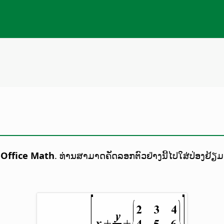
eOffice Math
. ທ່ານສາມາດຄັດລອກຕົວຢ່າງນີ້ໄປໃສ່ປ່ອງຢ້ຽ