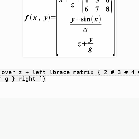
 over z + left lbrace matrix { 2 # 3 # 4 
r g } right ]}