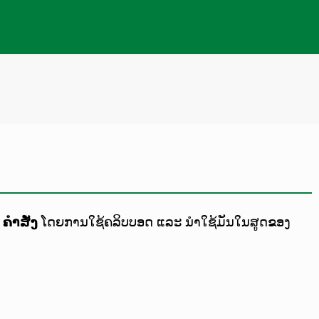
ມ
ຄຳສັ່ງ
ໂດຍການໃຊ້ຄລິບບອດ ແລະ ນຳໃຊ້ມັນໃນສູດຂອງ