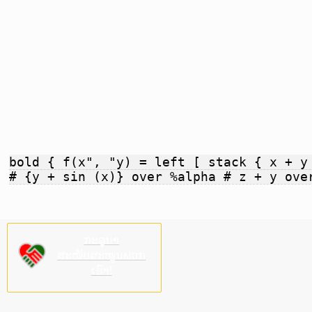
bold { f(x", "y) = left [ stack { x + y
# {y + sin (x)} over %alpha # z + y ove
ກະລຸນາ
ສະໜັບສະໜູນພວກ
ເຮົາ!