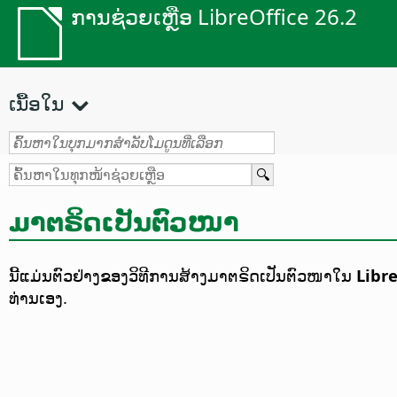
ການຊ່ວຍເຫຼືອ LibreOffice 26.2
ເນື້ອໃນ
ມາຕຣິດເປັນຕົວໜາ
ນີ້ແມ່ນຕົວຢ່າງຂອງວິທີການສ້າງມາຕຣິດເປັນຕົວໜາໃນ
Libr
ທ່ານເອງ.