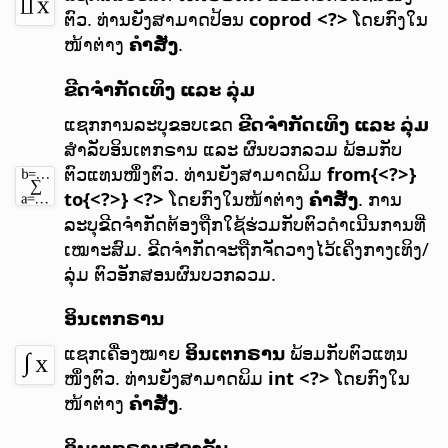
ຕົວ.
ທ່ານຍັງສາມາດປ້ອນ
coprod <?>
ໂດຍກົງໃນ
ໜ້າຕ່າງ
ຄຳສັ່ງ
.
ຂີດຈຳກັດເທິງ ແລະ ລຸ່ມ
ແຊກການລະບຸຂອບເຂດ
ຂີດຈຳກັດເທິງ ແລະ ລຸ່ມ
ສຳລັບອິນເຕກຣານ ແລະ ຜົນບວກລວມ ພ້ອມກັບ
ຕົວແທນໜຶ່ງຕົວ.
ທ່ານຍັງສາມາດພິມ
from{<?>}
to{<?>} <?>
ໂດຍກົງໃນໜ້າຕ່າງ
ຄຳສັ່ງ
. ການ
ລະບຸຂີດຈຳກັດຕ້ອງຖືກໃຊ້ຮ່ວມກັບຕົວດຳເນີນການທີ່
ເໝາະສົມ. ຂີດຈຳກັດຈະຖືກຈັດວາງໄວ້ເຄິ່ງກາງເທິງ/
ລຸ່ມ ຕົວອັກສອນຜົນບວກລວມ.
ອິນເຕກຣານ
ແຊກເຄື່ອງໝາຍ
ອິນເຕກຣານ
ພ້ອມກັບຕົວແທນ
ໜຶ່ງຕົວ.
ທ່ານຍັງສາມາດພິມ
int <?>
ໂດຍກົງໃນ
ໜ້າຕ່າງ
ຄຳສັ່ງ
.
ອິນເຕກຣານສອງຊັ້ນ