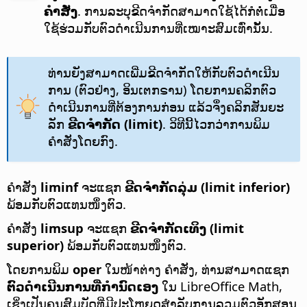
ຄຳສັ່ງ
. ການລະບຸຂີດຈຳກັດສາມາດໃຊ້ໄດ້ກໍຕໍ່ເມື່ອ
ໃຊ້ຮ່ວມກັບຕົວດຳເນີນການທີ່ເໝາະສົມເທົ່ານັ້ນ.
ທ່ານຍັງສາມາດເພີ່ມຂີດຈຳກັດໃຫ້ກັບຕົວດຳເນີນ
ການ (ຕົວຢ່າງ, ອິນເຕກຣານ) ໂດຍການຄລິກຕົວ
ດຳເນີນການທີ່ຕ້ອງການກ່ອນ ແລ້ວຈຶ່ງຄລິກສັນຍະ
ລັກ
ຂີດຈຳກັດ (limit)
. ວິທີນີ້ໄວກວ່າການພິມ
ຄຳສັ່ງໂດຍກົງ.
ຄຳສັ່ງ
liminf
ຈະແຊກ
ຂີດຈຳກັດລຸ່ມ (limit inferior)
ພ້ອມກັບຕົວແທນໜຶ່ງຕົວ.
ຄຳສັ່ງ
limsup
ຈະແຊກ
ຂີດຈຳກັດເທິງ (limit
superior)
ພ້ອມກັບຕົວແທນໜຶ່ງຕົວ.
ໂດຍການພິມ
oper
ໃນໜ້າຕ່າງ ຄຳສັ່ງ, ທ່ານສາມາດແຊກ
ຕົວດຳເນີນການທີ່ກຳນົດເອງ
ໃນ LibreOffice Math,
ເຊິ່ງເປັນຄຸນສົມບັດທີ່ມີປະໂຫຍດສຳລັບການລວມຕົວອັກສອນ