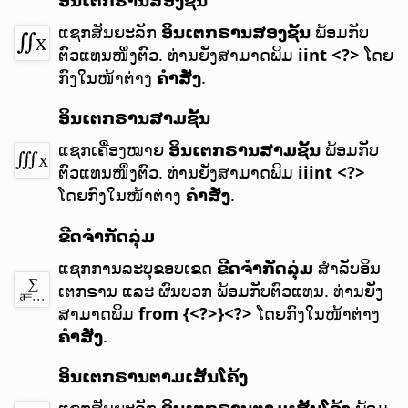
ແຊກສັນຍະລັກ
ອິນເຕກຣານສອງຊັ້ນ
ພ້ອມກັບ
ຕົວແທນໜຶ່ງຕົວ.
ທ່ານຍັງສາມາດພິມ
iint <?>
ໂດຍ
ກົງໃນໜ້າຕ່າງ
ຄຳສັ່ງ
.
ອິນເຕກຣານສາມຊັ້ນ
ແຊກເຄື່ອງໝາຍ
ອິນເຕກຣານສາມຊັ້ນ
ພ້ອມກັບ
ຕົວແທນໜຶ່ງຕົວ.
ທ່ານຍັງສາມາດພິມ
iiint <?>
ໂດຍກົງໃນໜ້າຕ່າງ
ຄຳສັ່ງ
.
ຂີດຈຳກັດລຸ່ມ
ແຊກການລະບຸຂອບເຂດ
ຂີດຈຳກັດລຸ່ມ
ສຳລັບອິນ
ເຕກຣານ ແລະ ຜົນບວກ ພ້ອມກັບຕົວແທນ.
ທ່ານຍັງ
ສາມາດພິມ
from {<?>}<?>
ໂດຍກົງໃນໜ້າຕ່າງ
ຄຳສັ່ງ
.
ອິນເຕກຣານຕາມເສັ້ນໂຄ້ງ
ແຊກສັນຍະລັກ
ອິນເຕກຣານຕາມເສັ້ນໂຄ້ງ
ພ້ອມ