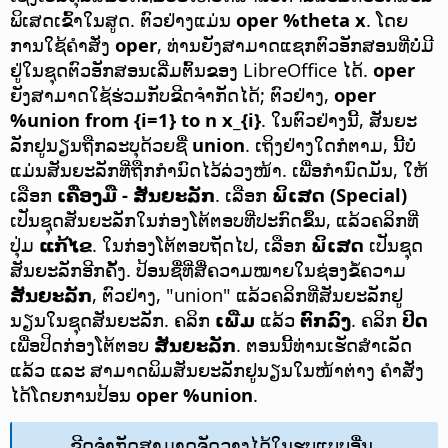
ພິເສດເຂົ້າໃນສູດ. ຕົວຢ່າງແມ່ນ
oper %theta x
. ໂດຍ
ການໃຊ້ຄຳສັ່ງ
oper
, ທ່ານຍັງສາມາດແຊກຕົວອັກສອນທີ່ບໍ່ມີ
ຢູ່ໃນຊຸດຕົວອັກສອນເລີ່ມຕົ້ນຂອງ LibreOffice ໄດ້.
oper
ຍັງສາມາດໃຊ້ຮ່ວມກັບຂີດຈຳກັດໄດ້; ຕົວຢ່າງ,
oper
%union from {i=1} to n x_{i}
. ໃນຕົວຢ່າງນີ້, ສັນຍະ
ລັກຢູນຽນຖືກລະບຸດ້ວຍຊື່
union
. ເຖິງຢ່າງໃດກໍຕາມ, ນີ້ບໍ່
ແມ່ນສັນຍະລັກທີ່ຖືກກຳນົດໄວ້ລ່ວງໜ້າ. ເພື່ອກຳນົດມັນ, ໃຫ້
ເລືອກ
ເຄື່ອງມື - ສັນຍະລັກ
. ເລືອກ
ພິເສດ (Special)
ເປັນຊຸດສັນຍະລັກໃນກ່ອງໂຕ້ຕອບທີ່ປະກົດຂຶ້ນ, ແລ້ວຄລິກທີ່
ປຸ່ມ
ແກ້ໄຂ
. ໃນກ່ອງໂຕ້ຕອບຖັດໄປ, ເລືອກ
ພິເສດ
ເປັນຊຸດ
ສັນຍະລັກອີກຄັ້ງ. ປ້ອນຊື່ທີ່ສື່ຄວາມໝາຍໃນຊ່ອງຂໍ້ຄວາມ
ສັນຍະລັກ
, ຕົວຢ່າງ, "union" ແລ້ວຄລິກທີ່ສັນຍະລັກຢູ
ນຽນໃນຊຸດສັນຍະລັກ. ຄລິກ
ເພີ່ມ
ແລ້ວ
ຕົກລົງ
. ຄລິກ
ປິດ
ເພື່ອປິດກ່ອງໂຕ້ຕອບ
ສັນຍະລັກ
. ຕອນນີ້ທ່ານເຮັດສຳເລັດ
ແລ້ວ ແລະ ສາມາດພິມສັນຍະລັກຢູນຽນໃນໜ້າຕ່າງ ຄຳສັ່ງ
ໄດ້ໂດຍການປ້ອນ
oper %union
.
ຂີດຈຳກັດສາມາດຈັດວາງໄດ້ໃນຮູບແບບອື່ນ