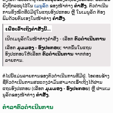
ຍັງຖືກລະບຸໄວ້ໃນ
ເມນູລັດ
ຂອງໜ້າຕ່າງ
ຄຳສັ່ງ
. ຕົວດຳເນີນ
ການທັງໝົດທີ່ບໍ່ມີຢູ່ໃນແຖບອົງປະກອບ ຫຼື ໃນເມນູລັດ ຕ້ອງ
ພິມດ້ວຍຕົນເອງໃນໜ້າຕ່າງ
ຄຳສັ່ງ
.
ເພື່ອເຂົ້າເຖິງຄຳສັ່ງນີ້...
ເປີດເມນູລັດໃນໜ້າຕ່າງຄຳສັ່ງ - ເລືອກ
ຕົວດຳເນີນການ
ເລືອກ
ມຸມມອງ - ອົງປະກອບ
; ຈາກນັ້ນໃນແຖບ
ອົງປະກອບໃຫ້ເລືອກ
ຕົວດຳເນີນການ
ຈາກກ່ອງ
ລາຍການ.
ຕໍ່ໄປນີ້ແມ່ນລາຍການຂອງຕົວດຳເນີນການທີ່ມີຢູ່. ໄອຄອນຂ້າງ
ຊື່ຕົວດຳເນີນການສະແດງວ່າມັນສາມາດເຂົ້າເຖິງໄດ້ຜ່ານ
ແຖບອົງປະກອບ (ເລືອກ
ມຸມມອງ - ອົງປະກອບ
) ຫຼື ຜ່ານເມ
ນູລັດຂອງໜ້າຕ່າງ
ຄຳສັ່ງ
.
ຕຳລາຕົວດຳເນີນການ