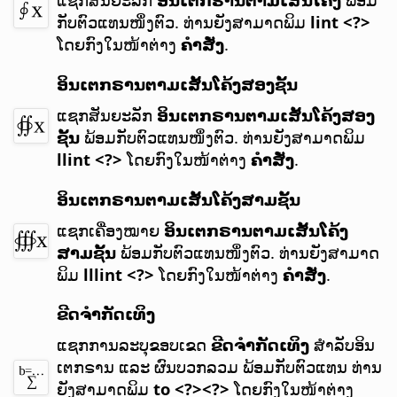
ກັບຕົວແທນໜຶ່ງຕົວ.
ທ່ານຍັງສາມາດພິມ
lint <?>
ໂດຍກົງໃນໜ້າຕ່າງ
ຄຳສັ່ງ
.
ອິນເຕກຣານຕາມເສັ້ນໂຄ້ງສອງຊັ້ນ
ແຊກສັນຍະລັກ
ອິນເຕກຣານຕາມເສັ້ນໂຄ້ງສອງ
ຊັ້ນ
ພ້ອມກັບຕົວແທນໜຶ່ງຕົວ.
ທ່ານຍັງສາມາດພິມ
llint <?>
ໂດຍກົງໃນໜ້າຕ່າງ
ຄຳສັ່ງ
.
ອິນເຕກຣານຕາມເສັ້ນໂຄ້ງສາມຊັ້ນ
ແຊກເຄື່ອງໝາຍ
ອິນເຕກຣານຕາມເສັ້ນໂຄ້ງ
ສາມຊັ້ນ
ພ້ອມກັບຕົວແທນໜຶ່ງຕົວ.
ທ່ານຍັງສາມາດ
ພິມ
lllint <?>
ໂດຍກົງໃນໜ້າຕ່າງ
ຄຳສັ່ງ
.
ຂີດຈຳກັດເທິງ
ແຊກການລະບຸຂອບເຂດ
ຂີດຈຳກັດເທິງ
ສຳລັບອິນ
ເຕກຣານ ແລະ ຜົນບວກລວມ ພ້ອມກັບຕົວແທນ
ທ່ານ
ຍັງສາມາດພິມ
to <?><?>
ໂດຍກົງໃນໜ້າຕ່າງ