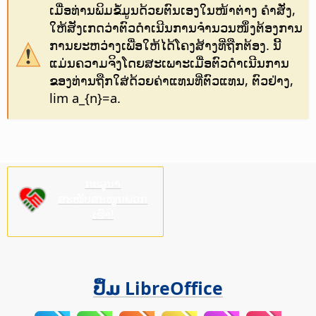
ເມື່ອທ່ານພິມຂໍ້ມູນດ້ວຍຕົນເອງໃນໜ້າຕ່າງ ຄຳສັ່ງ,
ໃຫ້ສັງເກດວ່າຕົວດຳເນີນການຈຳນວນໜຶ່ງຕ້ອງການ
ການຍະຫວ່າງເພື່ອໃຫ້ໄດ້ໂຄງສ້າງທີ່ຖືກຕ້ອງ. ນີ້
ແມ່ນຄວາມຈິງໂດຍສະເພາະເມື່ອຕົວດຳເນີນການ
ຂອງທ່ານຖືກໃສ່ດ້ວຍຄ່າແທນທີ່ຕົວແທນ, ຕົວຢ່າງ,
lim a_{n}=a.
ກະລຸນາ
ສະໜັບສະໜູນພວກ
ເຮົາ!
ປຶ້ມ LibreOffice