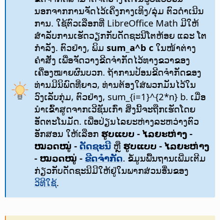
ນອກຈາກການຈັດໄວ້ເຄິ່ງກາງເທິງ/ລຸ່ມ ຕົວດຳເນີນ
ການ. ໃຊ້ຕົວເລືອກທີ່ LibreOffice Math ມີໃຫ້
ສຳລັບການເຮັດວຽກກັບດັດຊະນີໂຕຫ້ອຍ ແລະ ໂຕ
ກຳລັງ. ຕົວຢ່າງ, ພິມ
sum_a^b c
ໃນໜ້າຕ່າງ
ຄຳສັ່ງ ເພື່ອຈັດວາງຂີດຈຳກັດໄວ້ທາງຂວາຂອງ
ເຄື່ອງໝາຍຜົນບວກ. ຖ້າການປ້ອນຂີດຈຳກັດຂອງ
ທ່ານມີນິພົດທີ່ຍາວ, ທ່ານຕ້ອງໃສ່ພວກມັນໄວ້ໃນ
ວົງເລັບກຸ່ມ, ຕົວຢ່າງ, sum_{i=1}^{2*n} b. ເມື່ອ
ນຳເຂົ້າສູດຈາກເວີຊັນເກົ່າ ສິ່ງນີ້ຈະຖືກເຮັດໂດຍ
ອັດຕະໂນມັດ. ເພື່ອປ່ຽນໄລຍະຫ່າງລະຫວ່າງຕົວ
ອັກສອນ ໃຫ້ເລືອກ
ຮູບແບບ - ໄລຍະຫ່າງ -
ໝວດໝູ່ -
ດັດຊະນີ
ຫຼື
ຮູບແບບ - ໄລຍະຫ່າງ
- ໝວດໝູ່ -
ຂີດຈຳກັດ
. ຂໍ້ມູນພື້ນຖານເພີ່ມເຕີມ
ກ່ຽວກັບດັດຊະນີມີໃຫ້ຢູ່ໃນພາກສ່ວນອື່ນຂອງ
ວິທີໃຊ້
.