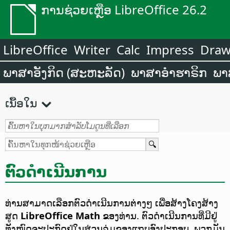
ການຊ່ວຍເຫຼືອ LibreOffice 26.2
LibreOffice
Writer
Calc
Impress
Dra
ພາສາອັງກິດ (ສະຫະລັດ)
ພາສາອຳຮາຣິກ
ພາ
ເນື້ອໃນ
ຕົວດຳເນີນການ
ທ່ານສາມາດເລືອກຕົວດຳເນີນການຕ່າງໆ ເພື່ອສ້າງໂຄງສ້າງ
ສູດ
LibreOffice Math
ຂອງທ່ານ. ຕົວດຳເນີນການທີ່ມີຢູ່
ທັງໝົດຈະປະກົດຢູ່ໃນສ່ວນລຸ່ມຂອງແຖບອົງປະກອບ. ພວກມັນ