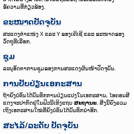
ຂໍ້ຄວາມທີ່ກ່ຽວຂ້ອງ.
ຂະໜາດປັດຈຸບັນ
ສະແດງຕຳແໜ່ງ X ແລະ Y ຂອງເຄີເຊີ ແລະ ຂະໜາດຂອງ
ວັດຖຸທີ່ເລືອກ.
ຊູມ
ລະບຸອັດຕາການຊູມຂອງການສະແດງຜົນໜ້າປັດຈຸບັນ.
ການປັບປ່ຽນເອກະສານ
ຖ້າຍັງບໍ່ທັນໄດ້ບັນທຶກການປ່ຽນແປງໃນເອກະສານ, ໄອຄອນສີ
ແດງຈະປາກົດຢູ່ໃນຟີວນີ້ເທິງແຖບ
ສະຖານະ
. ສິ່ງນີ້ຍັງລວມ
ເຖິງເອກະສານໃໝ່ທີ່ຍັງບໍ່ທັນໄດ້ບັນທຶກນຳອີກ.
ສະໄລ້/ລະດັບ ປັດຈຸບັນ