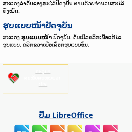
ສະແດງລຳດັບຂອງສະໄລ້ປັດຈຸບັນ ຕາມດ້ວຍຈຳນວນສະໄລ້
ທັງໝົດ.
ຮູບແບບໜ້າປັດຈຸບັນ
ສະແດງ
ຮູບແບບໜ້າ
ປັດຈຸບັນ. ດັບເບິ້ລຄລິກເພື່ອແກ້ໄຂ
ຮູບແບບ, ຄລິກຂວາເພື່ອເລືອກຮູບແບບອື່ນ.
ກະລຸນາ
ສະໜັບສະໜູນພວກ
ເຮົາ!
ປຶ້ມ LibreOffice