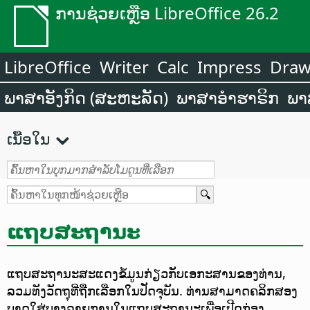
ການຊ່ວຍເຫຼືອ LibreOffice 26.2
LibreOffice
Writer
Calc
Impress
Dra
ພາສາອັງກິດ (ສະຫະລັດ)
ພາສາອຳຮາຣິກ
ພາ
ເນື້ອໃນ
ແຖບສະຖານະ
ແຖບສະຖານະສະແດງຂໍ້ມູນກ່ຽວກັບເອກະສານຂອງທ່ານ,
ລວມທັງວັດຖຸທີ່ຖືກເລືອກໃນປັດຈຸບັນ. ທ່ານສາມາດຄລິກສອງ
ບາດໃສ່ບາງລາຍການໃນແຖບສະຖານະເພື່ອເປີດກ່ອງ