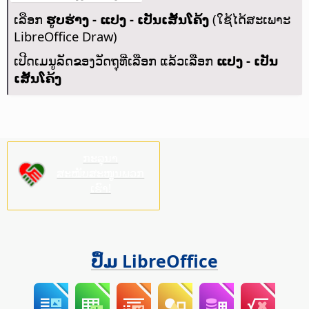
ເລືອກ
ຮູບຮ່າງ - ແປງ - ເປັນເສັ້ນໂຄ້ງ
(ໃຊ້ໄດ້ສະເພາະ
LibreOffice Draw)
ເປີດເມນູລັດຂອງວັດຖຸທີ່ເລືອກ ແລ້ວເລືອກ
ແປງ - ເປັນ
ເສັ້ນໂຄ້ງ
ກະລຸນາ
ສະໜັບສະໜູນພວກ
ເຮົາ!
ປຶ້ມ LibreOffice