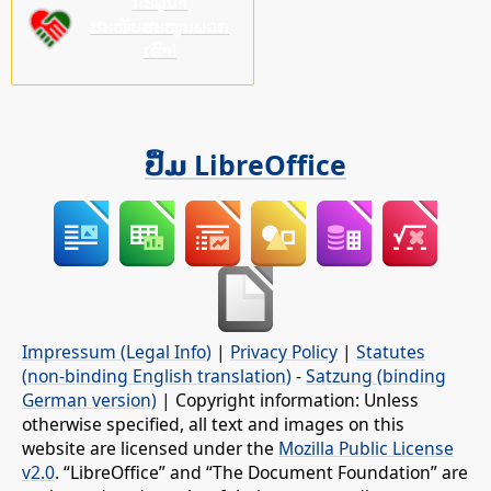
ກະລຸນາ
ສະໜັບສະໜູນພວກ
ເຮົາ!
ປຶ້ມ LibreOffice
Impressum (Legal Info)
|
Privacy Policy
|
Statutes
(non-binding English translation)
-
Satzung (binding
German version)
| Copyright information: Unless
otherwise specified, all text and images on this
website are licensed under the
Mozilla Public License
v2.0
. “LibreOffice” and “The Document Foundation” are