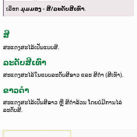
ເລືອກ
ມຸມມອງ - ສີ/ລະດັບສີເທົາ
.
ສີ
ສະແດງສະໄລ້ເປັນແບບສີ.
ລະດັບສີເທົາ
ສະແດງສະໄລ້ໃນແບບລະດັບສີຂາວ ແລະ ສີດຳ (ສີເທົາ).
ຂາວດຳ
ສະແດງສະໄລ້ເປັນສີຂາວ ຫຼື ສີດຳລ້ວນ ໂດຍບໍ່ມີການໄລ່
ລະດັບສີ.