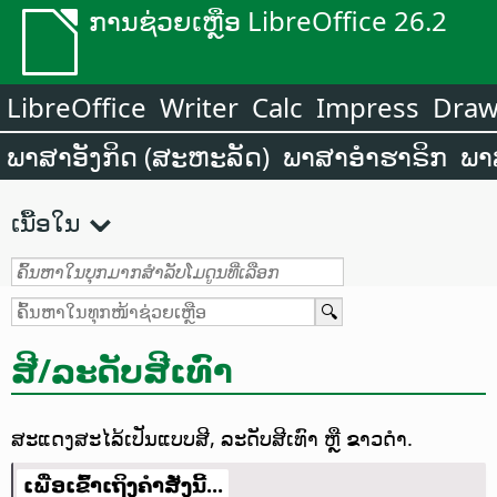
ການຊ່ວຍເຫຼືອ LibreOffice 26.2
LibreOffice
Writer
Calc
Impress
Dra
ພາສາອັງກິດ (ສະຫະລັດ)
ພາສາອຳຮາຣິກ
ພາ
ເນື້ອໃນ
ສີ/ລະດັບສີເທົາ
ສະແດງສະໄລ້ເປັນແບບສີ, ລະດັບສີເທົາ ຫຼື ຂາວດຳ.
ເພື່ອເຂົ້າເຖິງຄຳສັ່ງນີ້...