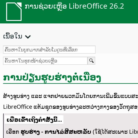
ການຊ່ວຍເຫຼືອ LibreOffice 26.2
ເນື້ອໃນ
ການປ່ຽນຮູບຮ່າງຕໍ່ເນື່ອງ
ສ້າງຮູບຮ່າງ ແລະ ແຈກຢາຍພວກມັນໂດຍການເພີ່ມຂຶ້ນແບບສະ
LibreOffice ແຕ້ມຊຸດຂອງຮູບຮ່າງລະຫວ່າງກາງຂອງວັດຖຸສອງ
ເພື່ອເຂົ້າເຖິງຄຳສັ່ງນີ້...
ເລືອກ
ຮູບຮ່າງ - ການໄລ່ສີສະຫລັບ
(ໃຊ້ໄດ້ສະເພາະ Lib