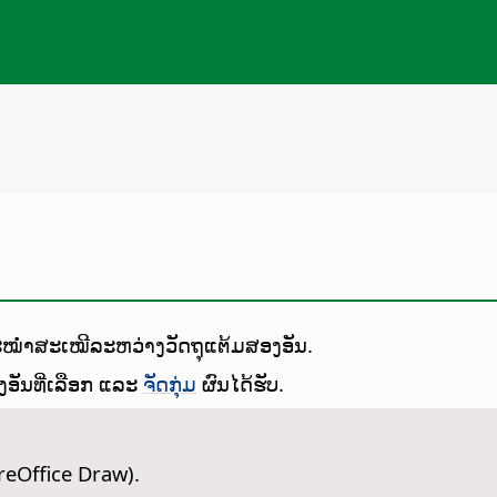
ໝ່ຳສະເໝີລະຫວ່າງວັດຖຸແຕ້ມສອງອັນ.
ອັນທີ່ເລືອກ ແລະ
ຈັດກຸ່ມ
ຜົນໄດ້ຮັບ.
reOffice Draw).