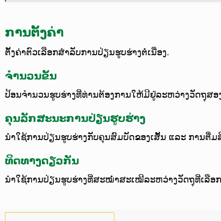
ການຕັ້ງຄ່າ
ຕັ້ງຄ່າຕົວເລືອກສຳລັບການປ່ຽນຮູບຮ່າງຕໍ່ເນື່ອງ.
ຈຳນວນຂັ້ນ
ປ້ອນຈຳນວນຮູບຮ່າງທີ່ທ່ານຕ້ອງການໃຫ້ມີຢູ່ລະຫວ່າງວັດຖຸສອງອ
ຄຸນລັກສະນະການປ່ຽນຮູບຮ່າງ
ນຳໃຊ້ການປ່ຽນຮູບຮ່າງກັບຄຸນສົມບັດຂອງເສັ້ນ ແລະ ການຕື່ມສີ
ທິດທາງດຽວກັນ
ນຳໃຊ້ການປ່ຽນຮູບຮ່າງທີ່ສະໝ່ຳສະເໝີລະຫວ່າງວັດຖຸທີ່ເລືອກ