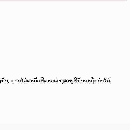
່ຕ່າງກັນ, ການໄລ່ລະດັບສີລະຫວ່າງສອງສີນັ້ນຈະຖືກນຳໃຊ້.