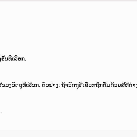
ັນທີ່ເລືອກ.
ຂອງວັດຖຸທີ່ເລືອກ.
ຕົວຢ່າງ: ຖ້າວັດຖຸທີ່ເລືອກຖືກຕື່ມດ້ວຍສີທີ
.