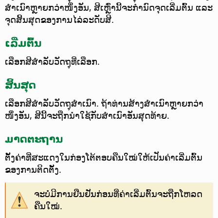
ສຳເນົາຫຼາຍກວ່າໜຶ່ງອັນ, ສີເຫຼົ່ານີ້ຈະກຳນົດຈຸດເລີ່ມຕົ້ນ ແລະ
ຈຸດສິ້ນສຸດຂອງການໄລ່ລະດັບສີ.
ເລີ່ມຕົ້ນ
ເລືອກສີສຳລັບວັດຖຸທີ່ເລືອກ.
ສິ້ນສຸດ
ເລືອກສີສຳລັບວັດຖຸສຳເນົາ. ຖ້າທ່ານສ້າງສຳເນົາຫຼາຍກວ່າ
ໜຶ່ງອັນ, ສີນີ້ຈະຖືກນຳໃຊ້ກັບສຳເນົາອັນສຸດທ້າຍ.
ມາດຕະຖານ
ຕັ້ງຄ່າທີ່ສະແດງໃນກ່ອງໂຕ້ຕອບຄືນໃໝ່ໃຫ້ເປັນຄ່າເລີ່ມຕົ້ນ
ຂອງການຕິດຕັ້ງ.
ຈະບໍ່ມີການຢືນຢັນກ່ອນທີ່ຄ່າເລີ່ມຕົ້ນຈະຖືກໂຫລດ
ຄືນໃໝ່.