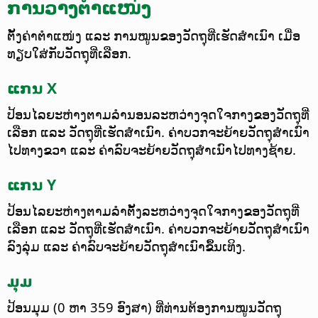
ການວາງຕຳແໜ່ງ
ຕັ້ງຄ່າຕຳແໜ່ງ ແລະ ການໝູນຂອງວັດຖຸທີ່ເຮັດສຳເນົາ ເມື່ອ
ທຽບໃສ່ກັບວັດຖຸທີ່ເລືອກ.
ແກນ X
ປ້ອນໄລຍະຫ່າງຕາມລຳນອນລະຫວ່າງຈຸດໃຈກາງຂອງວັດຖຸທີ່
ເລືອກ ແລະ ວັດຖຸທີ່ເຮັດສຳເນົາ. ຄ່າບວກຈະຍ້າຍວັດຖຸສຳເນົາ
ໄປທາງຂວາ ແລະ ຄ່າລົບຈະຍ້າຍວັດຖຸສຳເນົາໄປທາງຊ້າຍ.
ແກນ Y
ປ້ອນໄລຍະຫ່າງຕາມລຳຕັ້ງລະຫວ່າງຈຸດໃຈກາງຂອງວັດຖຸທີ່
ເລືອກ ແລະ ວັດຖຸທີ່ເຮັດສຳເນົາ. ຄ່າບວກຈະຍ້າຍວັດຖຸສຳເນົາ
ລົງລຸ່ມ ແລະ ຄ່າລົບຈະຍ້າຍວັດຖຸສຳເນົາຂຶ້ນເທິງ.
ມຸມ
ປ້ອນມຸມ (0 ຫາ 359 ອົງສາ) ທີ່ທ່ານຕ້ອງການໝູນວັດຖຸ