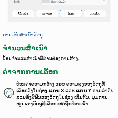
ການເຮັດສຳເນົາວັດຖຸ
ຈຳນວນສຳເນົາ
ປ້ອນຈຳນວນສຳເນົາທີ່ທ່ານຕ້ອງການສ້າງ.
ຄ່າຈາກການເລືອກ
ປ້ອນຄ່າຄວາມກວ້າງ ແລະ ຄວາມສູງຂອງວັດຖຸທີ່
ເລືອກລົງໃນຊ່ອງ
ແກນ X
ແລະ
ແກນ Y
ຕາມລຳດັບ
ລວມທັງສີພື້ນຂອງວັດຖຸໃນຊ່ອງ ເລີ່ມຕົ້ນ.
ມຸມການ
ໝູນຂອງວັດຖຸທີ່ເລືອກຈະບໍ່ຖືກປ້ອນເຂົ້າ.