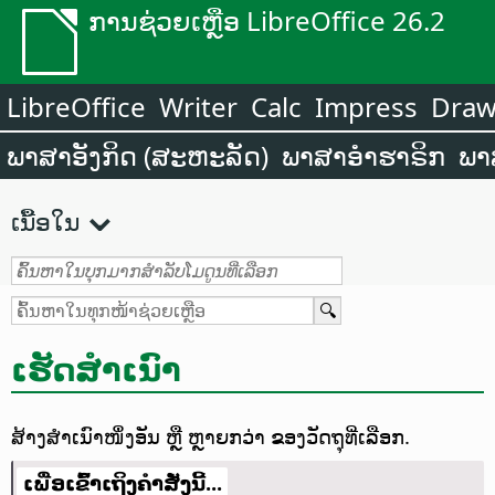
ການຊ່ວຍເຫຼືອ LibreOffice 26.2
LibreOffice
Writer
Calc
Impress
Dra
ພາສາອັງກິດ (ສະຫະລັດ)
ພາສາອຳຮາຣິກ
ພາ
ເນື້ອໃນ
ເຮັດສຳເນົາ
ສ້າງສຳເນົາໜຶ່ງອັນ ຫຼື ຫຼາຍກວ່າ ຂອງວັດຖຸທີ່ເລືອກ.
ເພື່ອເຂົ້າເຖິງຄຳສັ່ງນີ້...