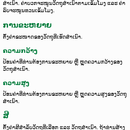
ສຳເນົາ. ຄ່າບວກຈະໝູນວັດຖຸສຳເນົາຕາມເຂັມໂມງ ແລະ ຄ່າ
ລົບຈະໝູນທວນເຂັມໂມງ.
ການຂະຫຍາຍ
ຕັ້ງຄ່າຂະໜາດຂອງວັດຖຸທີ່ເຮັດສຳເນົາ.
ຄວາມກວ້າງ
ປ້ອນຄ່າທີ່ທ່ານຕ້ອງການຂະຫຍາຍ ຫຼື ຫຼຸດຄວາມກວ້າງຂອງ
ວັດຖຸສຳເນົາ.
ຄວາມສູງ
ປ້ອນຄ່າທີ່ທ່ານຕ້ອງການຂະຫຍາຍ ຫຼື ຫຼຸດຄວາມສູງຂອງວັດຖຸ
ສຳເນົາ.
ສີ
ຕັ້ງຄ່າສີສຳລັບວັດຖຸທີ່ເລືອກ ແລະ ວັດຖຸສຳເນົາ. ຖ້າທ່ານສ້າງ