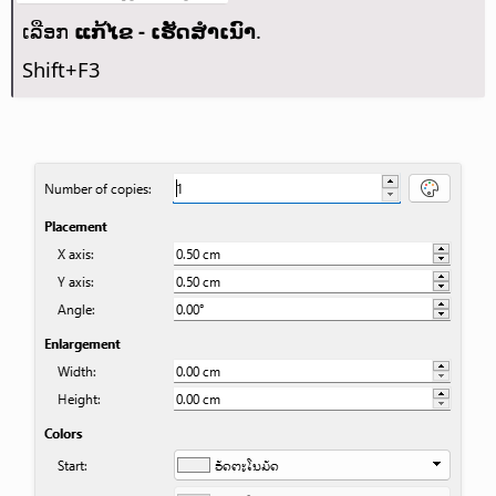
ເລືອກ
ແກ້ໄຂ - ເຮັດສຳເນົາ
.
Shift+F3