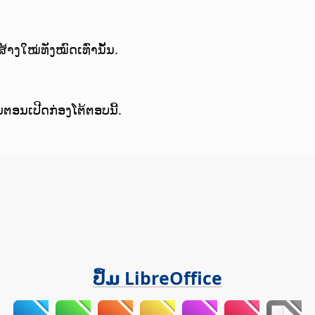
ສ້າງໃໝ່ທັງໝົດເທົ່ານັ້ນ.
ນຕອນເປີດກ່ອງໂຕ້ຕອບນີ້.
ປຶ້ມ LibreOffice