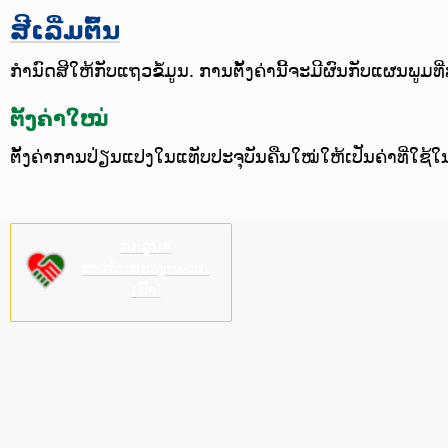
ສີເລີ່ມຕົ້ນ
ກໍານົດສີໃຫ້ກັບແຖວຂໍ້ມູນ. ການຕັ້ງຄ່ານີ້ຈະມີຜົນກັບແຜນພູມທີ່
ຕັ້ງຄ່າໃໝ່
ຕັ້ງຄ່າການປ່ຽນແປງໃນແທັບປະຈຸບັນຄືນໃໝ່ໃຫ້ເປັນຄ່າທີ່ໃຊ້ໃ
ກະລຸນາ
ສະໜັບສະໜູນພວກ
ເຮົາ!