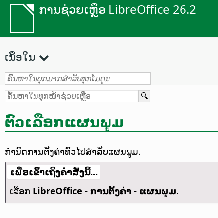
ການຊ່ວຍເຫຼືອ LibreOffice 26.2
ເນື້ອໃນ
ຕົວເລືອກແຜນພູມ
ກໍານົດການຕັ້ງຄ່າທົ່ວໄປສຳລັບແຜນພູມ.
ເພື່ອເຂົ້າເຖິງຄຳສັ່ງນີ້...
ເລືອກ
LibreOffice - ການຕັ້ງຄ່າ
- ແຜນພູມ
.