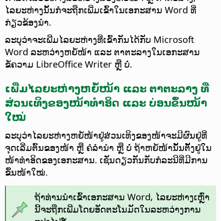
ໄລຍະຫ່າງນັ້ນກໍຈະຖືກເພີ່ມເຂົ້າໃນເອກະສານ Word ທີ່
ກ່ຽວຂ້ອງນຳ.
ລະບຸວ່າຈະເພີ່ມໄລຍະຫ່າງທີ່ເຂົ້າກັນໄດ້ກັບ Microsoft
Word ລະຫວ່າງຫຍໍ້ໜ້າ ແລະ ຕາຕະລາງໃນເອກະສານ
ຂໍ້ຄວາມ LibreOffice Writer ຫຼື ບໍ່.
ເພີ່ມໄລຍະຫ່າງຫຍໍ້ໜ້າ ແລະ ຕາຕະລາງ ທີ່
ສ່ວນເທິງຂອງໜ້າທຳອິດ ແລະ ບ່ອນຂຶ້ນໜ້າ
ໃໝ່
ລະບຸວ່າໄລຍະຫ່າງຫຍໍ້ໜ້າຢູ່ສ່ວນເທິງຂອງໜ້າຈະມີຜົນຢູ່ທີ່
ຈຸດເລີ່ມຕົ້ນຂອງໜ້າ ຫຼື ຄໍລຳນຳ ຫຼື ບໍ່ ຖ້າຫຍໍ້ໜ້ານັ້ນຕັ້ງຢູ່ໃນ
ໜ້າທຳອິດຂອງເອກະສານ. ເຊັ່ນດຽວກັນກັບກໍລະນີທີ່ມີການ
ຂຶ້ນໜ້າໃໝ່.
ຖ້າທ່ານນຳເຂົ້າເອກະສານ Word, ໄລຍະຫ່າງເຫຼົ່າ
ນີ້ຈະຖືກເພີ່ມໂດຍອັດຕະໂນມັດໃນລະຫວ່າງການ