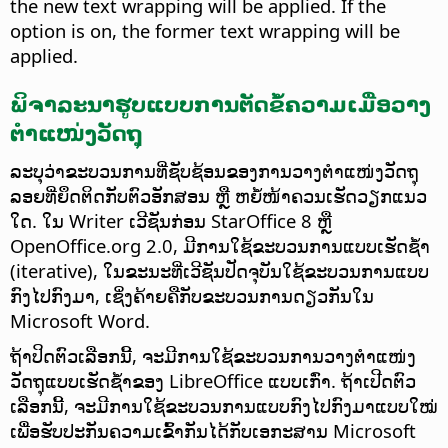
the new text wrapping will be applied. If the
option is on, the former text wrapping will be
applied.
ພິຈາລະນາຮູບແບບການຕັດຂໍ້ຄວາມເມື່ອວາງ
ຕຳແໜ່ງວັດຖຸ
ລະບຸວ່າຂະບວນການທີ່ຊັບຊ້ອນຂອງການວາງຕຳແໜ່ງວັດຖຸ
ລອຍທີ່ຍຶດຕິດກັບຕົວອັກສອນ ຫຼື ຫຍໍ້ໜ້າຄວນເຮັດວຽກແນວ
ໃດ. ໃນ Writer ເວີຊັນກ່ອນ StarOffice 8 ຫຼື
OpenOffice.org 2.0, ມີການໃຊ້ຂະບວນການແບບເຮັດຊ້ຳ
(iterative), ໃນຂະນະທີ່ເວີຊັນປັດຈຸບັນໃຊ້ຂະບວນການແບບ
ກົງໄປກົງມາ, ເຊິ່ງຄ້າຍຄືກັບຂະບວນການດຽວກັນໃນ
Microsoft Word.
ຖ້າປິດຕົວເລືອກນີ້, ຈະມີການໃຊ້ຂະບວນການວາງຕຳແໜ່ງ
ວັດຖຸແບບເຮັດຊ້ຳຂອງ LibreOffice ແບບເກົ່າ. ຖ້າເປີດຕົວ
ເລືອກນີ້, ຈະມີການໃຊ້ຂະບວນການແບບກົງໄປກົງມາແບບໃໝ່
ເພື່ອຮັບປະກັນຄວາມເຂົ້າກັນໄດ້ກັບເອກະສານ Microsoft