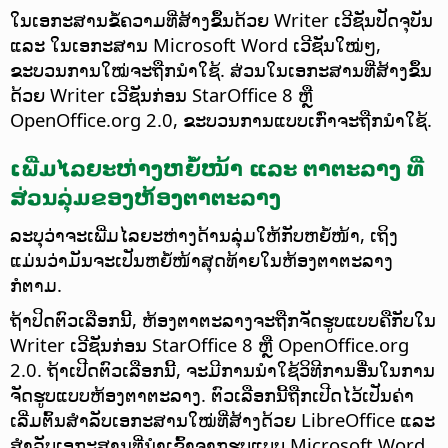
ໃນເອກະສານຂໍ້ຄວາມທີ່ສ້າງຂຶ້ນດ້ວຍ Writer ເວີຊັນປັດຈຸບັນ
ແລະ ໃນເອກະສານ Microsoft Word ເວີຊັນໃໝ່ໆ,
ຂະບວນການໃໝ່ຈະຖືກນຳໃຊ້. ສ່ວນໃນເອກະສານທີ່ສ້າງຂຶ້ນ
ດ້ວຍ Writer ເວີຊັນກ່ອນ StarOffice 8 ຫຼື
OpenOffice.org 2.0, ຂະບວນການແບບເກົ່າຈະຖືກນຳໃຊ້.
ເພີ່ມໄລຍະຫ່າງຫຍໍ້ໜ້າ ແລະ ຕາຕະລາງ ທີ່
ສ່ວນລຸ່ມຂອງຫ້ອງຕາຕະລາງ
ລະບຸວ່າຈະເພີ່ມໄລຍະຫ່າງດ້ານລຸ່ມໃຫ້ກັບຫຍໍ້ໜ້າ, ເຖິງ
ແມ່ນວ່າມັນຈະເປັນຫຍໍ້ໜ້າສຸດທ້າຍໃນຫ້ອງຕາຕະລາງ
ກໍຕາມ.
ຖ້າປິດຕົວເລືອກນີ້, ຫ້ອງຕາຕະລາງຈະຖືກຈັດຮູບແບບຄືກັບໃນ
Writer ເວີຊັນກ່ອນ StarOffice 8 ຫຼື OpenOffice.org
2.0. ຖ້າເປີດຕົວເລືອກນີ້, ຈະມີການນຳໃຊ້ວິທີການອື່ນໃນການ
ຈັດຮູບແບບຫ້ອງຕາຕະລາງ. ຕົວເລືອກນີ້ຖືກເປີດໄວ້ເປັນຄ່າ
ເລີ່ມຕົ້ນສຳລັບເອກະສານໃໝ່ທີ່ສ້າງດ້ວຍ LibreOffice ແລະ
ສຳລັບເອກະສານທີ່ນຳເຂົ້າຈາກຮູບແບບ Microsoft Word.