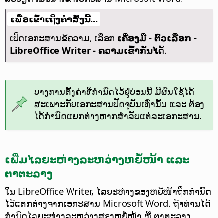
ເພື່ອເຂົ້າເຖິງຄຳສັ່ງນີ້...
ເປີດເອກະສານຂໍ້ຄວາມ, ເລືອກ
ເຄື່ອງມື - ຕົວເລືອກ
-
LibreOffice Writer - ຄວາມເຂົ້າກັນໄດ້
.
ບາງການຕັ້ງຄ່າທີ່ກຳນົດໄວ້ຢູ່ບ່ອນນີ້ ມີຜົນໃຊ້ໄດ້
ສະເພາະກັບເອກະສານປັດຈຸບັນເທົ່ານັ້ນ ແລະ ຕ້ອງ
ໄດ້ກຳນົດແຍກຕ່າງຫາກສຳລັບແຕ່ລະເອກະສານ.
ເພີ່ມໄລຍະຫ່າງລະຫວ່າງຫຍໍ້ໜ້າ ແລະ
ຕາຕະລາງ
ໃນ LibreOffice Writer, ໄລຍະຫ່າງຂອງຫຍໍ້ໜ້າຖືກກຳນົດ
ໄວ້ແຕກຕ່າງຈາກເອກະສານ Microsoft Word. ຖ້າທ່ານໄດ້
ກຳນົດໄລຍະຫ່າງລະຫວ່າງສອງຫຍໍ້ໜ້າ ຫຼື ຕາຕະລາງ,