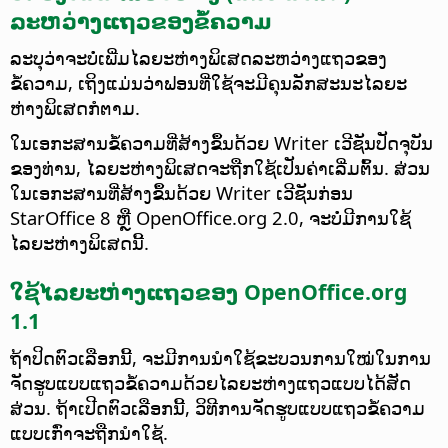
ລະຫວ່າງແຖວຂອງຂໍ້ຄວາມ
ລະບຸວ່າຈະບໍ່ເພີ່ມໄລຍະຫ່າງພິເສດລະຫວ່າງແຖວຂອງ
ຂໍ້ຄວາມ, ເຖິງແມ່ນວ່າຟອນທີ່ໃຊ້ຈະມີຄຸນລັກສະນະໄລຍະ
ຫ່າງພິເສດກໍຕາມ.
ໃນເອກະສານຂໍ້ຄວາມທີ່ສ້າງຂຶ້ນດ້ວຍ Writer ເວີຊັນປັດຈຸບັນ
ຂອງທ່ານ, ໄລຍະຫ່າງພິເສດຈະຖືກໃຊ້ເປັນຄ່າເລີ່ມຕົ້ນ. ສ່ວນ
ໃນເອກະສານທີ່ສ້າງຂຶ້ນດ້ວຍ Writer ເວີຊັນກ່ອນ
StarOffice 8 ຫຼື OpenOffice.org 2.0, ຈະບໍ່ມີການໃຊ້
ໄລຍະຫ່າງພິເສດນີ້.
ໃຊ້ໄລຍະຫ່າງແຖວຂອງ OpenOffice.org
1.1
ຖ້າປິດຕົວເລືອກນີ້, ຈະມີການນຳໃຊ້ຂະບວນການໃໝ່ໃນການ
ຈັດຮູບແບບແຖວຂໍ້ຄວາມດ້ວຍໄລຍະຫ່າງແຖວແບບໄດ້ສັດ
ສ່ວນ. ຖ້າເປີດຕົວເລືອກນີ້, ວິທີການຈັດຮູບແບບແຖວຂໍ້ຄວາມ
ແບບເກົ່າຈະຖືກນຳໃຊ້.