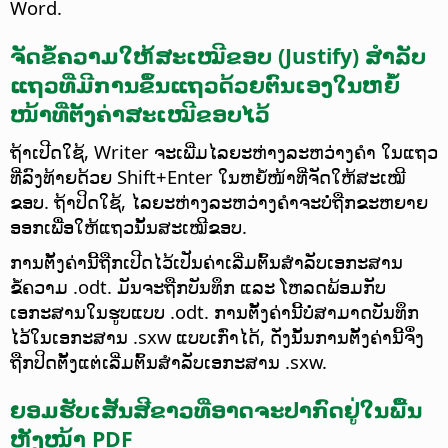
Word.
ຈັດຂໍ້ຄວາມໃຫ້ສະເໝີຂອບ (Justify) ສຳລັບ
ແຖວທີ່ມີການຂຶ້ນແຖວດ້ວຍຕົນເອງໃນຫຍໍ້
ໜ້າທີ່ຕັ້ງຄ່າສະເໝີຂອບໄວ້
ຖ້າເປີດໃຊ້, Writer ຈະເພີ່ມໄລຍະຫ່າງລະຫວ່າງຄຳ ໃນແຖວ
ທີ່ລົງທ້າຍດ້ວຍ Shift+Enter ໃນຫຍໍ້ໜ້າທີ່ຈັດໃຫ້ສະເໝີ
ຂອບ. ຖ້າປິດໃຊ້, ໄລຍະຫ່າງລະຫວ່າງຄຳຈະບໍ່ຖືກຂະຫຍາຍ
ອອກເພື່ອໃຫ້ແຖວນັ້ນສະເໝີຂອບ.
ການຕັ້ງຄ່ານີ້ຖືກເປີດໄວ້ເປັນຄ່າເລີ່ມຕົ້ນສຳລັບເອກະສານ
ຂໍ້ຄວາມ .odt. ມັນຈະຖືກບັນທຶກ ແລະ ໂຫລດພ້ອມກັບ
ເອກະສານໃນຮູບແບບ .odt. ການຕັ້ງຄ່ານີ້ບໍ່ສາມາດບັນທຶກ
ໄວ້ໃນເອກະສານ .sxw ແບບເກົ່າໄດ້, ດັ່ງນັ້ນການຕັ້ງຄ່ານີ້ຈຶ່ງ
ຖືກປິດຕັ້ງແຕ່ເລີ່ມຕົ້ນສຳລັບເອກະສານ .sxw.
ຍອມຮັບເສັ້ນສີຂາວທີ່ອາດຈະປາກົດຢູ່ໃນພື້ນ
ຫຼັງໜ້າ PDF