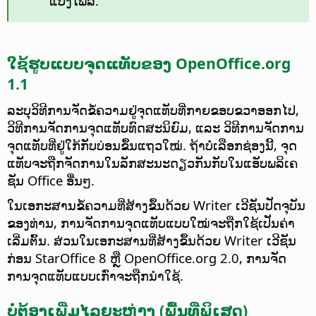
ແປງໄຟລ໌.
ໃຊ້ຮູບແບບຈຸດແທັບຂອງ OpenOffice.org
1.1
ລະບຸວິທີການຈັດຂໍ້ຄວາມຢູ່ຈຸດແທັບທີ່ກາຍຂອບຂວາອອກໄປ,
ວິທີການຈັດການຈຸດແທັບທົດສະນິຍົມ, ແລະ ວິທີການຈັດການ
ຈຸດແທັບທີ່ຢູ່ໃກ້ກັບບ່ອນຂຶ້ນແຖວໃໝ່. ຖ້າບໍ່ເລືອກຊ່ອງນີ້, ຈຸດ
ແທັບຈະຖືກຈັດການໃນລັກສະນະດຽວກັນກັບໃນແອັບພລິເຄ
ຊັນ Office ອື່ນໆ.
ໃນເອກະສານຂໍ້ຄວາມທີ່ສ້າງຂຶ້ນດ້ວຍ Writer ເວີຊັນປັດຈຸບັນ
ຂອງທ່ານ, ການຈັດການຈຸດແທັບແບບໃໝ່ຈະຖືກໃຊ້ເປັນຄ່າ
ເລີ່ມຕົ້ນ. ສ່ວນໃນເອກະສານທີ່ສ້າງຂຶ້ນດ້ວຍ Writer ເວີຊັນ
ກ່ອນ StarOffice 8 ຫຼື OpenOffice.org 2.0, ການຈັດ
ການຈຸດແທັບແບບເກົ່າຈະຖືກນຳໃຊ້.
ບໍ່ຕ້ອງເພີ່ມໄລຍະຫ່າງ (ພື້ນທີ່ພິເສດ)