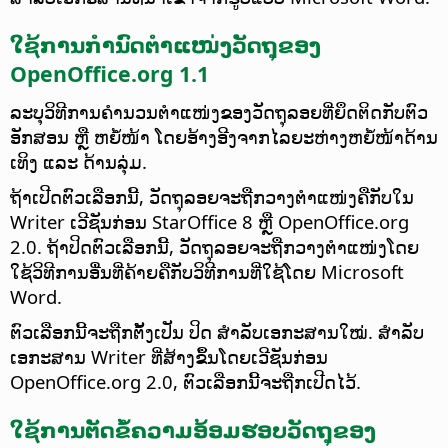
ໃຊ້ການກຳນົດຕຳແໜ່ງວັດຖຸຂອງ
OpenOffice.org 1.1
ລະບຸວິທີການຄຳນວນຕຳແໜ່ງຂອງວັດຖຸລອຍທີ່ຍຶດຕິດກັບຕົວ
ອັກສອນ ຫຼື ຫຍໍ້ໜ້າ ໂດຍອ້າງອີງຈາກໄລຍະຫ່າງຫຍໍ້ໜ້າດ້ານ
ເທິງ ແລະ ດ້ານລຸ່ມ.
ຖ້າເປີດຕົວເລືອກນີ້, ວັດຖຸລອຍຈະຖືກວາງຕຳແໜ່ງຄືກັບໃນ
Writer ເວີຊັນກ່ອນ StarOffice 8 ຫຼື OpenOffice.org
2.0. ຖ້າປິດຕົວເລືອກນີ້, ວັດຖຸລອຍຈະຖືກວາງຕຳແໜ່ງໂດຍ
ໃຊ້ວິທີການອື່ນທີ່ຄ້າຍຄືກັບວິທີການທີ່ໃຊ້ໂດຍ Microsoft
Word.
ຕົວເລືອກນີ້ຈະຖືກຕັ້ງເປັນ ປິດ ສຳລັບເອກະສານໃໝ່. ສຳລັບ
ເອກະສານ Writer ທີ່ສ້າງຂຶ້ນໂດຍເວີຊັນກ່ອນ
OpenOffice.org 2.0, ຕົວເລືອກນີ້ຈະຖືກເປີດໄວ້.
ໃຊ້ການຕັດຂໍ້ຄວາມອ້ອມຮອບວັດຖຸຂອງ