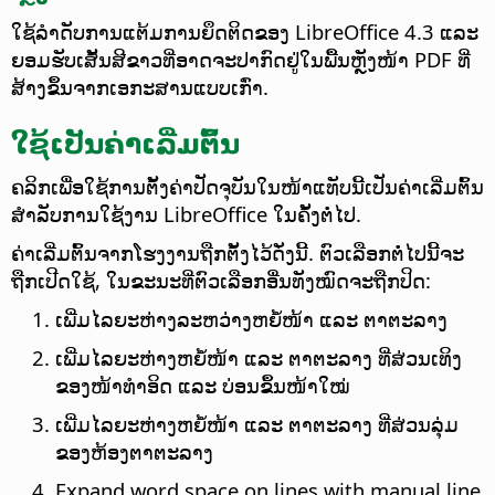
ໃຊ້ລຳດັບການແຕ້ມການຍຶດຕິດຂອງ LibreOffice 4.3 ແລະ
ຍອມຮັບເສັ້ນສີຂາວທີ່ອາດຈະປາກົດຢູ່ໃນພື້ນຫຼັງໜ້າ PDF ທີ່
ສ້າງຂຶ້ນຈາກເອກະສານແບບເກົ່າ.
ໃຊ້ເປັນຄ່າເລີ່ມຕົ້ນ
ຄລິກເພື່ອໃຊ້ການຕັ້ງຄ່າປັດຈຸບັນໃນໜ້າແທັບນີ້ເປັນຄ່າເລີ່ມຕົ້ນ
ສຳລັບການໃຊ້ງານ LibreOffice ໃນຄັ້ງຕໍ່ໄປ.
ຄ່າເລີ່ມຕົ້ນຈາກໂຮງງານຖືກຕັ້ງໄວ້ດັ່ງນີ້. ຕົວເລືອກຕໍ່ໄປນີ້ຈະ
ຖືກເປີດໃຊ້, ໃນຂະນະທີ່ຕົວເລືອກອື່ນທັງໝົດຈະຖືກປິດ:
ເພີ່ມໄລຍະຫ່າງລະຫວ່າງຫຍໍ້ໜ້າ ແລະ ຕາຕະລາງ
ເພີ່ມໄລຍະຫ່າງຫຍໍ້ໜ້າ ແລະ ຕາຕະລາງ ທີ່ສ່ວນເທິງ
ຂອງໜ້າທຳອິດ ແລະ ບ່ອນຂຶ້ນໜ້າໃໝ່
ເພີ່ມໄລຍະຫ່າງຫຍໍ້ໜ້າ ແລະ ຕາຕະລາງ ທີ່ສ່ວນລຸ່ມ
ຂອງຫ້ອງຕາຕະລາງ
Expand word space on lines with manual line