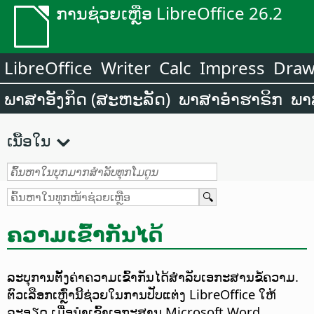
ການຊ່ວຍເຫຼືອ LibreOffice 26.2
LibreOffice
Writer
Calc
Impress
Dra
ພາສາອັງກິດ (ສະຫະລັດ)
ພາສາອຳຮາຣິກ
ພາ
ເນື້ອໃນ
ຄວາມເຂົ້າກັນໄດ້
ລະບຸການຕັ້ງຄ່າຄວາມເຂົ້າກັນໄດ້ສຳລັບເອກະສານຂໍ້ຄວາມ.
ຕົວເລືອກເຫຼົ່ານີ້ຊ່ວຍໃນການປັບແຕ່ງ LibreOffice ໃຫ້
ລະອຽດ ເມື່ອນຳເຂົ້າເອກະສານ Microsoft Word.