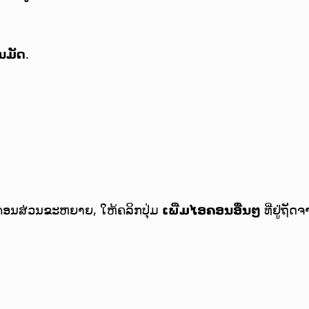
ນມັດ
.
ອຄອນສ່ວນຂະຫຍາຍ, ໃຫ້ຄລິກປຸ່ມ
ເພີ່ມໄອຄອນອື່ນໆ
ທີ່ຢູ່ຖ