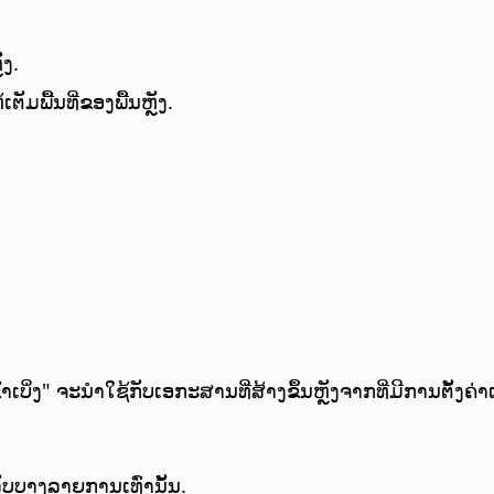
ັງ.
ຕັມພື້ນທີ່ຂອງພື້ນຫຼັງ.
້ເຂົ້າເບິ່ງ" ຈະນຳໃຊ້ກັບເອກະສານທີ່ສ້າງຂຶ້ນຫຼັງຈາກທີ່ມີການຕັ້ງຄ່າແ
ບບາງລາຍການເທົ່ານັ້ນ.