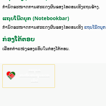
ກຳນົດຂະໜາດການສະແດງຜົນຂອງໄອຄອນເທິງແຖບຂ້າງ.
ແຖບໂນ໊ດບຸກ (Notebookbar)
ກຳນົດຂະໜາດການສະແດງຜົນຂອງໄອຄອນເທິງ
ແຖບໂນ໊ດບຸກ
ກ່ອງໂຕ້ຕອບ
ເລືອກຕຳແໜ່ງຂອງແທັບໃນກ່ອງໂຕ້ຕອບ.
ກະລຸນາ
ສະໜັບສະໜູນພວກ
ເຮົາ!