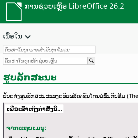
ການຊ່ວຍເຫຼືອ LibreOffice 26.2
ເນື້ອໃນ
ຮູບລັກສະນະ
ປັບແຕ່ງຮູບລັກສະນະຂອງແອັບພລິເຄຊັນໂດຍບໍ່ຂຶ້ນກັບທີມ (
ເພື່ອເຂົ້າເຖິງຄຳສັ່ງນີ້...
ຈາກແຖບເມນູ: