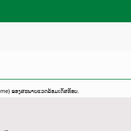
Theme) ຂອງສະພາບແວດລ້ອມເດັສທັອບ.