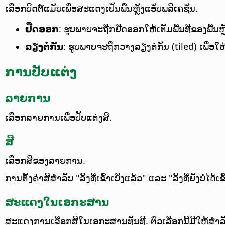
ເລືອກບິດຕ໌ແມັບເພື່ອສະແດງເປັນພື້ນຫຼັງແອັບພລິເຄຊັນ.
ຢືດອອກ
: ຮູບພາບຈະຖືກຢືດອອກໃຫ້ເຕັມພື້ນທີ່ຂອງພື້ນຫຼ
ລຽງຕໍ່ກັນ
: ຮູບພາບຈະຖືກວາງລຽງຕໍ່ກັນ (tiled) ເພື່ອໃຫ້ເ
ການປັບແຕ່ງ
ລາຍການ
ເລືອກລາຍການເພື່ອປັບແຕ່ງສີ.
ສີ
ເລືອກສີຂອງລາຍການ.
ການຕັ້ງຄ່າສີສຳລັບ "ລິ້ງທີ່ເຂົ້າເບິ່ງແລ້ວ" ແລະ "ລິ້ງທີ່ຍັງບໍ່ໄດ
ສະແດງໃນເອກະສານ
ສະແດງການເລືອກສີໃນເອກະສານທັນທີ. ຕົວເລືອກນີ້ມີໃຫ້ສຳລັ