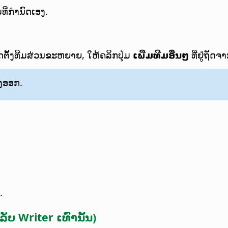
ທີ່ກຳນົດເອງ.
ດຕັ້ງທີມສ່ວນຂະຫຍາຍ, ໃຫ້ຄລິກປຸ່ມ
ເພີ່ມທີມອື່ນໆ
ທີ່ຢູ່ຖັດ
ອງອອກ.
.
ບ Writer ເທົ່ານັ້ນ)