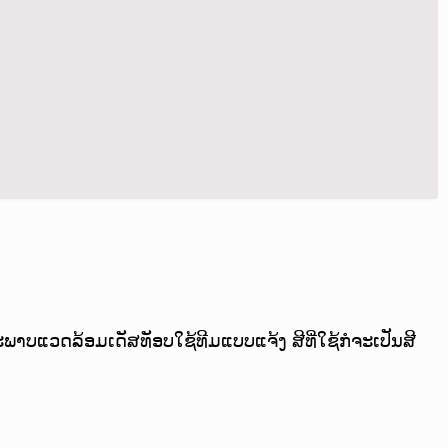
ແວດລ້ອມເດັສທັອບໃຊ້ທີມແບບແຈ້ງ ສີທີ່ໃຊ້ກໍຈະເປັນສີ