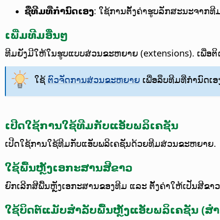
ຊື່ທີມທີ່ກຳນົດເອງ
: ໃຊ້ການຕັ້ງຄ່າຮູບລັກສະນະຈາກທີມ
ເພີ່ມທີມອື່ນໆ
ທີມຍັງມີໃຫ້ໃນຮູບແບບສ່ວນຂະຫຍາຍ (extensions). ເພື່ອຕິ
ໃຊ້
ຕົວຈັດການສ່ວນຂະຫຍາຍ
ເພື່ອລຶບທີມທີ່ກຳນົດເ
ເປີດໃຊ້ການໃຊ້ທີມກັບແອັບພລິເຄຊັນ
ເປີດໃຊ້ການໃຊ້ທີມກັບແອັບພລິເຄຊັນດ້ວຍທີມສ່ວນຂະຫຍາຍ.
ໃຊ້ພື້ນຫຼັງເອກະສານສີຂາວ
ຍົກເລີກສີພື້ນຫຼັງເອກະສານຂອງທີມ ແລະ ຕັ້ງຄ່າໃຫ້ເປັນສີຂາວ
ໃຊ້ບິດຕ໌ແມັບສຳລັບພື້ນຫຼັງແອັບພລິເຄຊັນ (ສຳລັ