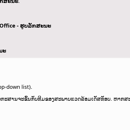
ລັກສະນະ
.
Office - ຮູບລັກສະນະ
ະນະ
p-down list).
ອກະສານຈະຂຶ້ນກັບທີມຂອງສະພາບແວດລ້ອມເດັສທັອບ. ຫາກສະພາບ