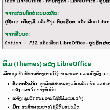
ເລືອກ
LibreOffice - ການຕັ້ງຄ່າ
- LibreOffice - ຮູບ
ຈາກສ່ວນຕິດຕໍ່ແບບແທັບ:
ຢູ່ທີ່ແຖບ
ເຄື່ອງມື
, ຄລິກທີ່ປຸ່ມ
ຕົວເລືອກ
, ແລ້ວເລືອກ
Libre
ຈາກຄີບອດ:
, ແລ້ວເລືອກ
LibreOffice - ຮູບລັກສ
Option
+ F12
ທີມ (Themes) ຂອງ LibreOffice
ເລືອກຊຸດທີມທີ່ທ່ານຕ້ອງການໃຊ້ຈາກລາຍການແບບດຶງລົງ (dro
ອັດຕະໂນມັດ
: ຮູບລັກສະນະຂອງແອັບພລິເຄຊັນ ແລະ ເ
ແຈ້ງ ແລະ ໃນທາງກັບກັນ.
ແຈ້ງ
: ຮູບລັກສະນະຈະໃຊ້ສີທີມແບບແຈ້ງ.
ມືດ
: ຮູບລັກສະນະຈະໃຊ້ສີທີມແບບມືດ.