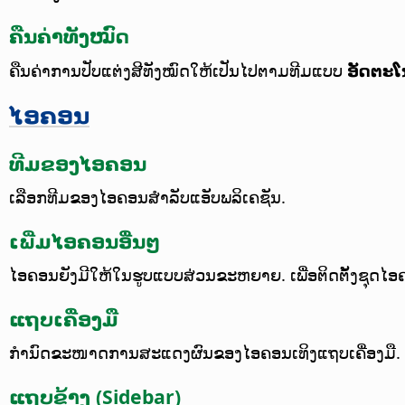
ຄືນຄ່າທັງໝົດ
ຄືນຄ່າການປັບແຕ່ງສີທັງໝົດໃຫ້ເປັນໄປຕາມທີມແບບ
ອັດຕະໂ
ໄອຄອນ
ທີມຂອງໄອຄອນ
ເລືອກທີມຂອງໄອຄອນສຳລັບແອັບພລິເຄຊັນ.
ເພີ່ມໄອຄອນອື່ນໆ
ໄອຄອນຍັງມີໃຫ້ໃນຮູບແບບສ່ວນຂະຫຍາຍ. ເພື່ອຕິດຕັ້ງຊຸດໄ
ແຖບເຄື່ອງມື
ກຳນົດຂະໜາດການສະແດງຜົນຂອງໄອຄອນເທິງແຖບເຄື່ອງມື.
ແຖບຂ້າງ (Sidebar)