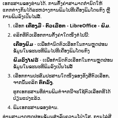
ເອກະສານຂອງທ່ານໄດ້. ການຕັ້ງຄ່າສາມາດກຳນົດໃຫ້
ແຕກຕ່າງກັນໄດ້ລະຫວ່າງການພິມໄປທີ່ເຄື່ອງພິມໂດຍກົງ ຫຼື
ການພິມລົງເປັນໄຟລ໌.
ເລືອກ
ເຄື່ອງມື - ຕົວເລືອກ
- LibreOffice - ພິມ
.
ຄລິກທີ່ຕົວເລືອກການຕັ້ງຄ່າໃດໜຶ່ງຕໍ່ໄປນີ້:
ເຄື່ອງພິມ
- ເເພື່ອກຳນົດຕົວເລືອກໃນການຫຼຸດຜ່ອນ
ຂໍ້ມູນໃນຂະນະທີ່ພິມໄປທີ່ເຄື່ອງພິມໂດຍກົງ
ພິມລົງໄຟລ໌
- ເເພື່ອກຳນົດຕົວເລືອກໃນການຫຼຸດຜ່ອນ
ຂໍ້ມູນໃນຂະນະທີ່ພິມລົງເປັນໄຟລ໌
ເລືອກການປະສົມປະສານໃດໜຶ່ງຂອງທັງສີ່ຕົວເລືອກ,
ຈາກນັ້ນຄລິກ
ຕົກລົງ
.
ທຸກເອກະສານທີ່ທ່ານພິມຕໍ່ຈາກນີ້ຈະໃຊ້ຕົວເລືອກທີ່ໄດ້
ປ່ຽນແປງແລ້ວ.
ພິມເອກະສານຂອງທ່ານ.
ທ່ານສາມາດຫຼຸດຜ່ອນຂໍ້ມູນສຳລັບຄວາມໂປ່ງໃສ, ການໄລ່ສີ