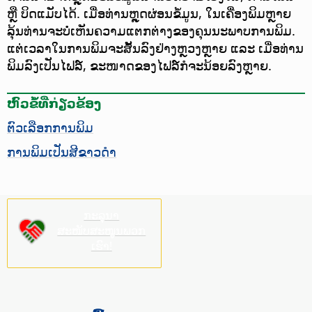
ຫຼື ບິດແມັບໄດ້. ເມື່ອທ່ານຫຼຸດຜ່ອນຂໍ້ມູນ, ໃນເຄື່ອງພິມຫຼາຍ
ລຸ້ນທ່ານຈະບໍ່ເຫັນຄວາມແຕກຕ່າງຂອງຄຸນນະພາບການພິມ.
ແຕ່ເວລາໃນການພິມຈະສັ້ນລົງຢ່າງຫຼວງຫຼາຍ ແລະ ເມື່ອທ່ານ
ພິມລົງເປັນໄຟລ໌, ຂະໜາດຂອງໄຟລ໌ກໍຈະນ້ອຍລົງຫຼາຍ.
ຫົວຂໍ້ທີ່ກ່ຽວຂ້ອງ
ຕົວເລືອກການພິມ
ການພິມເປັນສີຂາວດຳ
ກະລຸນາ
ສະໜັບສະໜູນພວກ
ເຮົາ!