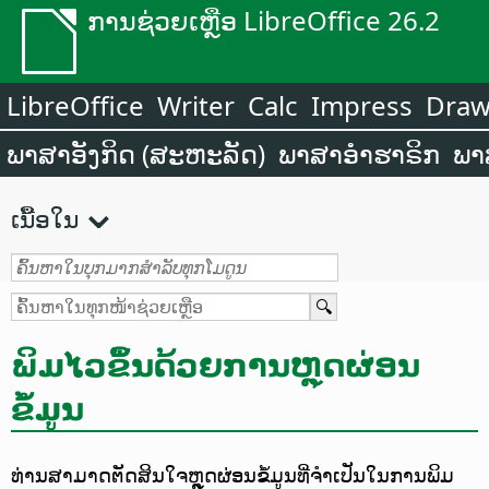
ການຊ່ວຍເຫຼືອ LibreOffice 26.2
LibreOffice
Writer
Calc
Impress
Dra
ພາສາອັງກິດ (ສະຫະລັດ)
ພາສາອຳຮາຣິກ
ພາ
ເນື້ອໃນ
ພິມໄວຂຶ້ນດ້ວຍການຫຼຸດຜ່ອນ
ຂໍ້ມູນ
ທ່ານສາມາດຕັດສິນໃຈຫຼຸດຜ່ອນຂໍ້ມູນທີ່ຈຳເປັນໃນການພິມ