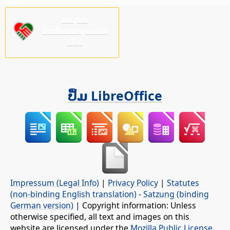
ກະລຸນາ
ສະໜັບສະໜູນພວກ
ເຮົາ!
ປຶ້ມ LibreOffice
Impressum (Legal Info)
|
Privacy Policy
|
Statutes
(non-binding English translation)
-
Satzung (binding
German version)
| Copyright information: Unless
otherwise specified, all text and images on this
website are licensed under the
Mozilla Public License