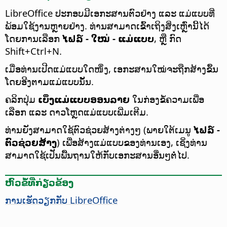
LibreOffice
ປະກອບມີເອກະສານຕົວຢ່າງ ແລະ ແມ່ແບບທີ່
ພ້ອມໃຊ້ງານຫຼາຍຢ່າງ. ທ່ານສາມາດເຂົ້າເຖິງສິ່ງເຫຼົ່ານີ້ໄດ້
ໂດຍການເລືອກ
ໄຟລ໌ - ໃໝ່ - ແມ່ແບບ
, ຫຼື ກົດ
Shift+
Ctrl
+N.
ເມື່ອທ່ານເປີດແມ່ແບບໃດໜຶ່ງ, ເອກະສານໃໝ່ຈະຖືກສ້າງຂຶ້ນ
ໂດຍອີງຕາມແມ່ແບບນັ້ນ.
ຄລິກປຸ່ມ
ເບິ່ງແມ່ແບບອອນລາຍ
ໃນກ່ອງຂໍ້ຄວາມເພື່ອ
ເລືອກ ແລະ ດາວໂຫຼດແມ່ແບບເພີ່ມເຕີມ.
ທ່ານຍັງສາມາດໃຊ້ຕົວຊ່ວຍສ້າງຕ່າງໆ (ພາຍໃຕ້ເມນູ
ໄຟລ໌ -
ຕົວຊ່ວຍສ້າງ
) ເພື່ອສ້າງແມ່ແບບຂອງທ່ານເອງ, ເຊິ່ງທ່ານ
ສາມາດໃຊ້ເປັນພື້ນຖານໃຫ້ກັບເອກະສານອື່ນໆຕໍ່ໄປ.
ຫົວຂໍ້ທີ່ກ່ຽວຂ້ອງ
ການເຮັດວຽກກັບ
LibreOffice