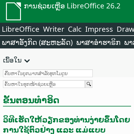
ການຊ່ວຍເຫຼືອ LibreOffice 26.2
LibreOffice
Writer
Calc
Impress
Dra
ພາສາອັງກິດ (ສະຫະລັດ)
ພາສາອຳຮາຣິກ
ພາ
ເນື້ອໃນ
ຂັ້ນຕອນທຳອິດ
ວິທີເຮັດໃຫ້ວຽກຂອງທ່ານງ່າຍຂຶ້ນໂດຍ
ການໃຊ້ຕົວຢ່າງ ແລະ ແມ່ແບບ