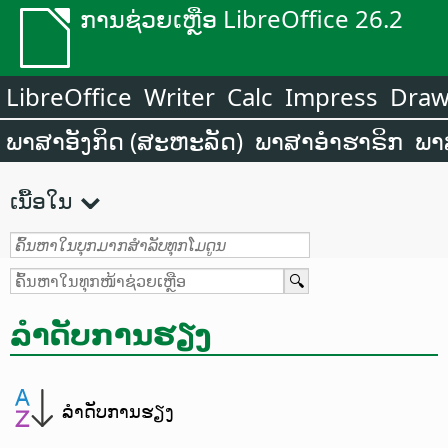
ການຊ່ວຍເຫຼືອ LibreOffice 26.2
LibreOffice
Writer
Calc
Impress
Dra
ພາສາອັງກິດ (ສະຫະລັດ)
ພາສາອຳຮາຣິກ
ພາ
ເນື້ອໃນ
ລໍາດັບການຮຽງ
ລໍາດັບການຮຽງ