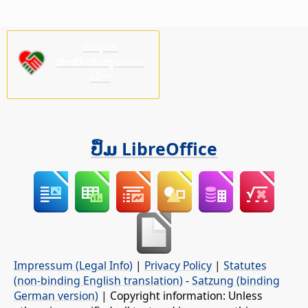
ກະລຸນາ
ສະໜັບສະໜູນພວກ
ເຮົາ!
ປຶ້ມ LibreOffice
Impressum (Legal Info)
|
Privacy Policy
|
Statutes
(non-binding English translation)
-
Satzung (binding
German version)
| Copyright information: Unless