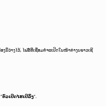
ງນີ້ວ່າງໄວ້, ໄຟລ໌ທີ່ເຊື່ອມຕໍ່ຈະເປີດໃນໜ້າຕ່າງບຣາວເຊີ
 "
ຕົວເປີດໄຮເປີລິ້ງ
".