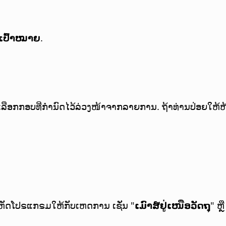
ເປົ້າໝາຍ
.
ຫຼື ເລືອກກອບທີ່ກຳນົດໄວ້ລ່ວງໜ້າຈາກລາຍການ. ຖ້າທ່ານປ່ອຍໃຫ້ຫ້ອ
ະຫັດໂປຣແກຣມໃຫ້ກັບເຫດການ ເຊັ່ນ "
ເມົາສ໌ຢູ່ເໜືອວັດຖຸ
" ຫຼື