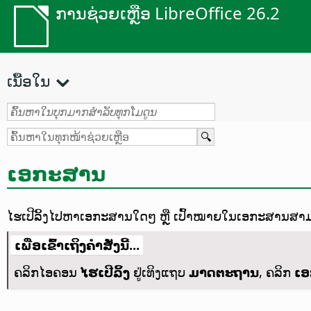
ການຊ່ວຍເຫຼືອ LibreOffice 26.2
ເນື້ອໃນ
ເອກະສານ
ໄຮເປີລິ້ງໄປຫາເອກະສານໃດໆ ຫຼື ເປົ້າໝາຍໃນເອກະສານສາ
ເພື່ອເຂົ້າເຖິງຄຳສັ່ງນີ້...
ຄລິກໄອຄອນ
ໄຮເປີລິ້ງ
ຢູ່ເທິງແຖບ
ມາດຕະຖານ
, ຄລິກ
ເ