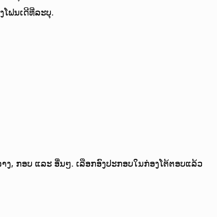
ຟນເດີທີ່ລະບຸ.
າງ, ກອບ ແລະ ອື່ນໆ. ເລືອກອົງປະກອບໃນກ່ອງໂຕ້ຕອບແລ້ວ