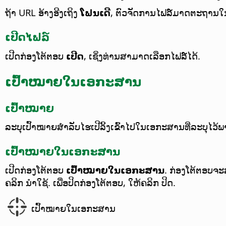
ຖ້າ URL ອ້າງອີງເຖິງ
ໂຟນເດີ
, ຕົວຈັດການໄຟລ໌ມາດຕະຖານໃນລ
ເປີດໄຟລ໌
ເປີດກ່ອງໂຕ້ຕອບ
ເປີດ
, ເຊິ່ງທ່ານສາມາດເລືອກໄຟລ໌ໄດ້.
ເປົ້າໝາຍໃນເອກະສານ
ເປົ້າໝາຍ
ລະບຸເປົ້າໝາຍສຳລັບໄຮເປີລິ້ງເຂົ້າໄປໃນເອກະສານທີ່ລະບຸໄວ້
ເປົ້າໝາຍໃນເອກະສານ
ເປີດກ່ອງໂຕ້ຕອບ
ເປົ້າໝາຍໃນເອກະສານ
.
ກ່ອງໂຕ້ຕອບຈະສ
ຄລິກ ນຳໃຊ້. ເພື່ອປິດກ່ອງໂຕ້ຕອບ, ໃຫ້ຄລິກ ປິດ.
ເປົ້າໝາຍໃນເອກະສານ