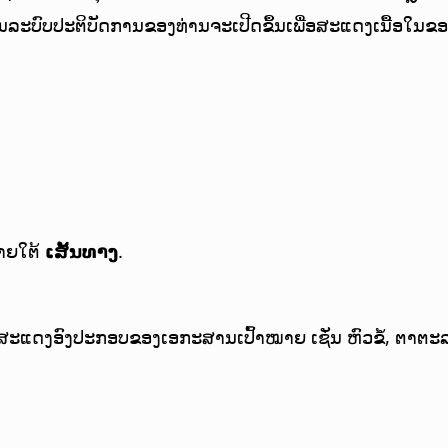
ະບົບປະຕິບັດການຂອງທ່ານຈະເປີດຂຶ້ນເພື່ອສະແດງເນື້ອໃນຂອງໂ
ພາຍໃຕ້
ເສັ້ນທາງ
.
ະແດງອົງປະກອບຂອງເອກະສານເປົ້າໝາຍ ເຊັ່ນ ຫົວຂໍ້, ຕາຕະລ