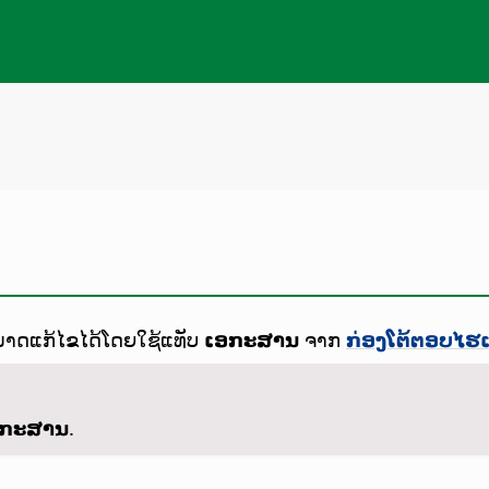
ມາດແກ້ໄຂໄດ້ໂດຍໃຊ້ແທັບ
ເອກະສານ
ຈາກ
ກ່ອງໂຕ້ຕອບໄຮເປ
ອກະສານ
.