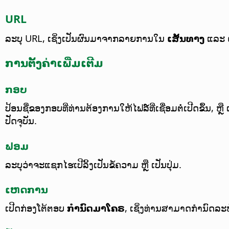
URL
ລະບຸ URL, ເຊິ່ງເປັນຜົນມາຈາກລາຍການໃນ
ເສັ້ນທາງ
ແລະ
ການຕັ້ງຄ່າເພີ່ມເຕີມ
ກອບ
ປ້ອນຊື່ຂອງກອບທີ່ທ່ານຕ້ອງການໃຫ້ໄຟລ໌ທີ່ເຊື່ອມຕໍ່ເປີດຂຶ້ນ, 
ປັດຈຸບັນ.
ຟອມ
ລະບຸວ່າຈະແຊກໄຮເປີລິ້ງເປັນຂໍ້ຄວາມ ຫຼື ເປັນປຸ່ມ.
ເຫດການ
ເປີດກ່ອງໂຕ້ຕອບ
ກຳນົດມາໂຄຣ
, ເຊິ່ງທ່ານສາມາດກຳນົດລ