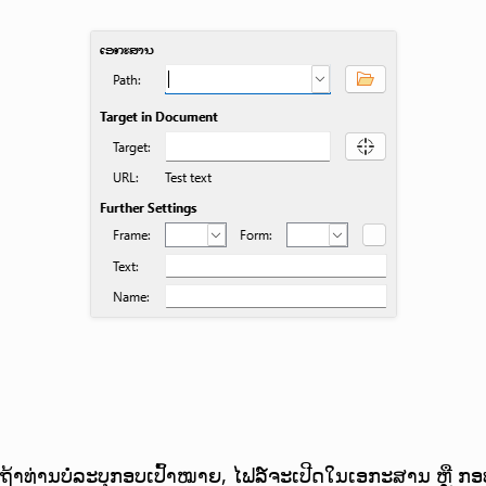
. ຖ້າທ່ານບໍ່ລະບຸກອບເປົ້າໝາຍ, ໄຟລ໌ຈະເປີດໃນເອກະສານ ຫຼື ກອບ