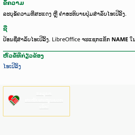
ຂໍ້ຄວາມ
ລະບຸຂໍ້ຄວາມທີ່ສະແດງ ຫຼື ຄຳອະທິບາຍປຸ່ມສຳລັບໄຮເປີລິ້ງ.
ຊື່
ປ້ອນຊື່ສຳລັບໄຮເປີລິ້ງ.
LibreOffice ຈະແຊກແທັກ
NAME
ໃນໄ
ຫົວຂໍ້ທີ່ກ່ຽວຂ້ອງ
ໄຮເປີລິ້ງ
ກະລຸນາ
ສະໜັບສະໜູນພວກ
ເຮົາ!