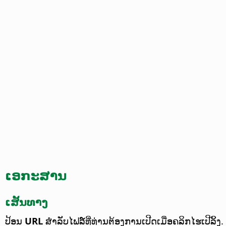
ເອກະສານ
ເສັ້ນທາງ
ປ້ອນ
URL
ສຳລັບໄຟລ໌ທີ່ທ່ານຕ້ອງການເປີດເມື່ອຄລິກໄຮເປີລິ້ງ