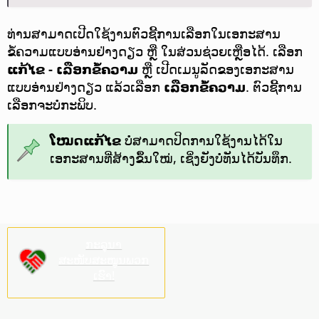
ທ່ານສາມາດເປີດໃຊ້ງານຕົວຊີ້ການເລືອກໃນເອກະສານ
ຂໍ້ຄວາມແບບອ່ານຢ່າງດຽວ ຫຼື ໃນສ່ວນຊ່ວຍເຫຼືອໄດ້. ເລືອກ
ແກ້ໄຂ - ເລືອກຂໍ້ຄວາມ
ຫຼື ເປີດເມນູລັດຂອງເອກະສານ
ແບບອ່ານຢ່າງດຽວ ແລ້ວເລືອກ
ເລືອກຂໍ້ຄວາມ
. ຕົວຊີ້ການ
ເລືອກຈະບໍ່ກະພິບ.
ໂໝດແກ້ໄຂ
ບໍ່ສາມາດປິດການໃຊ້ງານໄດ້ໃນ
ເອກະສານທີ່ສ້າງຂຶ້ນໃໝ່, ເຊິ່ງຍັງບໍ່ທັນໄດ້ບັນທຶກ.
ກະລຸນາ
ສະໜັບສະໜູນພວກ
ເຮົາ!