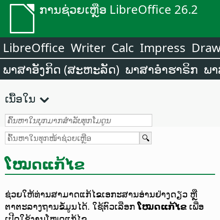
ການຊ່ວຍເຫຼືອ LibreOffice 26.2
LibreOffice
Writer
Calc
Impress
Dra
ພາສາອັງກິດ (ສະຫະລັດ)
ພາສາອຳຮາຣິກ
ພາ
ເນື້ອໃນ
ໂໝດແກ້ໄຂ
ຊ່ວຍໃຫ້ທ່ານສາມາດແກ້ໄຂເອກະສານອ່ານຢ່າງດຽວ ຫຼື
ຕາຕະລາງຖານຂໍ້ມູນໄດ້.
ໃຊ້ຕົວເລືອກ
ໂໝດແກ້ໄຂ
ເພື່ອ
ເປີດໃຊ້ງານໂໝດແກ້ໄຂ.