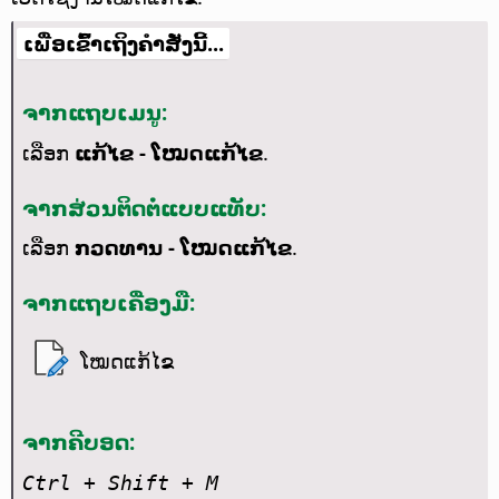
ເພື່ອເຂົ້າເຖິງຄຳສັ່ງນີ້...
ຈາກແຖບເມນູ:
ເລືອກ
ແກ້ໄຂ - ໂໝດແກ້ໄຂ
.
ຈາກສ່ວນຕິດຕໍ່ແບບແທັບ:
ເລືອກ
ກວດທານ - ໂໝດແກ້ໄຂ
.
ຈາກແຖບເຄື່ອງມື:
ໂໝດແກ້ໄຂ
ຈາກຄີບອດ:
Ctrl
+ Shift + M