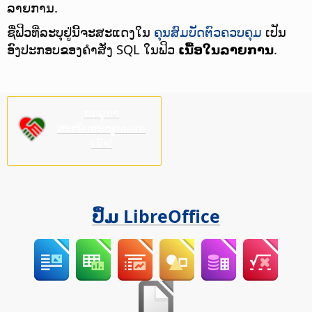
ລາຍການ.
ຊື່ຟິວທີ່ລະບຸຢູ່ນີ້ຈະສະແດງໃນ
ຄຸນສົມບັດຕົວຄວບຄຸມ
ເປັນ
ອົງປະກອບຂອງຄຳສັ່ງ SQL ໃນຟິວ
ເນື້ອໃນລາຍການ
.
ກະລຸນາ
ສະໜັບສະໜູນພວກ
ເຮົາ!
ປຶ້ມ LibreOffice