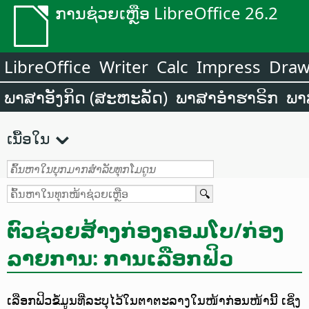
ການຊ່ວຍເຫຼືອ LibreOffice 26.2
LibreOffice
Writer
Calc
Impress
Dra
ພາສາອັງກິດ (ສະຫະລັດ)
ພາສາອຳຮາຣິກ
ພາ
ເນື້ອໃນ
ຕົວຊ່ວຍສ້າງກ່ອງຄອມໂບ/ກ່ອງ
ລາຍການ: ການເລືອກຟິວ
ເລືອກຟິວຂໍ້ມູນທີ່ລະບຸໄວ້ໃນຕາຕະລາງໃນໜ້າກ່ອນໜ້ານີ້ ເຊິ່ງ