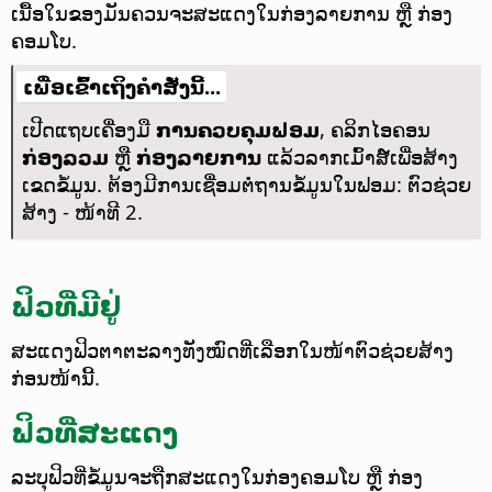
ເນື້ອໃນຂອງມັນຄວນຈະສະແດງໃນກ່ອງລາຍການ ຫຼື ກ່ອງ
ຄອມໂບ.
ເພື່ອເຂົ້າເຖິງຄຳສັ່ງນີ້...
ເປີດແຖບເຄື່ອງມື
ການຄວບຄຸມຟອມ
, ຄລິກໄອຄອນ
ກ່ອງລວມ
ຫຼື
ກ່ອງລາຍການ
ແລ້ວລາກເມົ້າສ໌ເພື່ອສ້າງ
ເຂດຂໍ້ມູນ. ຕ້ອງມີການເຊື່ອມຕໍ່ຖານຂໍ້ມູນໃນຟອມ: ຕົວຊ່ວຍ
ສ້າງ - ໜ້າທີ 2.
ຟິວທີ່ມີຢູ່
ສະແດງຟິວຕາຕະລາງທັງໝົດທີ່ເລືອກໃນໜ້າຕົວຊ່ວຍສ້າງ
ກ່ອນໜ້ານີ້.
ຟິວທີ່ສະແດງ
ລະບຸຟິວທີ່ຂໍ້ມູນຈະຖືກສະແດງໃນກ່ອງຄອມໂບ ຫຼື ກ່ອງ