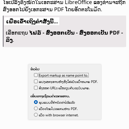
ໄຮເປີລິ້ງທັງໝົດໃນເອກະສານ LibreOffice ຂອງທ່ານຈະຖືກ
ສົ່ງອອກໄປຍັງເອກະສານ PDF ໂດຍອັດຕະໂນມັດ.
ເພື່ອເຂົ້າເຖິງຄຳສັ່ງນີ້...
ເລືອກແຖບ
ໄຟລ໌ - ສົ່ງອອກເປັນ - ສົ່ງອອກເປັນ PDF -
ລິງ
.