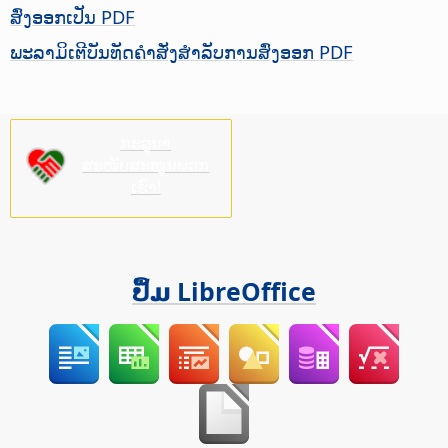
ສົ່ງອອກເປັນ PDF
ພະລາມິເຕີບັນທັດຄຳສັ່ງສຳລັບການສົ່ງອອກ PDF
ກະລຸນາ
ສະໜັບສະໜູນພວກ
ເຮົາ!
ປຶ້ມ LibreOffice