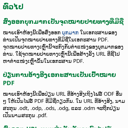
ທົ່ວໄປ
ສົ່ງອອກບຸກມາກເປັນຈຸດໝາຍປາຍທາງທີ່ມີຊື່
ໝາຍເອົາຫ້ອງນີ້ເພື່ອສົ່ງອອກ
ບຸກມາກ
ໃນເອກະສານຂອງ
ທ່ານເປັນຈຸດໝາຍປາຍທາງທີ່ມີຊື່ໃນເອກະສານ PDF.
ຈຸດໝາຍປາຍທາງເຫຼົ່ານີ້ຈະກົງກັບຕຳແໜ່ງຂອງບຸກມາກຂອງ
ທ່ານ. ໃຊ້ຈຸດໝາຍປາຍທາງເຫຼົ່ານີ້ເພື່ອສ້າງລິ້ງ URL ທີ່ຊີ້ໄປ
ຫາຕຳແໜ່ງເຫຼົ່ານັ້ນໃນເອກະສານ PDF.
ປ່ຽນການອ້າງອີງເອກະສານເປັນເປົ້າໝາຍ
PDF
ໝາຍເອົາຫ້ອງນີ້ເພື່ອປ່ຽນ URL ທີ່ອ້າງອີງເຖິງໄຟລ໌ ODF ອື່ນ
ໆ ໃຫ້ເປັນໄຟລ໌ PDF ທີ່ມີຊື່ດຽວກັນ. ໃນ URL ທີ່ອ້າງອີງ, ນາມ
ສະກຸນ .odt, .odp, .ods, .odg, ແລະ .odm ຈະຖືກປ່ຽນ
ເປັນນາມສະກຸນ .pdf.