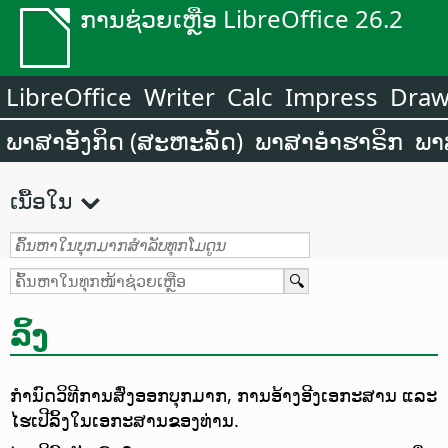
ການຊ່ວຍເຫຼືອ LibreOffice 26.2
LibreOffice
Writer
Calc
Impress
Dra
ພາສາອັງກິດ (ສະຫະລັດ)
ພາສາອຳຮາຣິກ
ພາ
ເນື້ອໃນ
ລິ້ງ
ກຳນົດວິທີການສົ່ງອອກບຸກມາກ, ການອ້າງອີງເອກະສານ ແລະ
ໄຮເປີລິ້ງໃນເອກະສານຂອງທ່ານ.