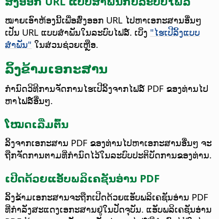
ສົ່ງອອກ URL ແບບສຳພັນກັບລະບົບໄຟລ໌
ໝາຍເອົາຫ້ອງນີ້ເພື່ອສົ່ງອອກ URL ໄປຫາເອກະສານອື່ນໆ
ເປັນ URL ແບບສຳພັນໃນລະບົບໄຟລ໌. ເບິ່ງ
"ໄຮເປີລິ້ງແບບ
ສຳພັນ"
ໃນສ່ວນຊ່ວຍເຫຼືອ.
ລິ້ງຂ້າມເອກະສານ
ກຳນົດວິທີການຈັດການໄຮເປີລິ້ງຈາກໄຟລ໌ PDF ຂອງທ່ານໄປ
ຫາໄຟລ໌ອື່ນໆ.
ໂໝດເລີ່ມຕົ້ນ
ລິ້ງຈາກເອກະສານ PDF ຂອງທ່ານໄປຫາເອກະສານອື່ນໆ ຈະ
ຖືກຈັດການຕາມທີ່ກຳນົດໄວ້ໃນລະບົບປະຕິບັດການຂອງທ່ານ.
ເປີດດ້ວຍແອັບພລິເຄຊັນອ່ານ PDF
ລິ້ງຂ້າມເອກະສານຈະຖືກເປີດດ້ວຍແອັບພລິເຄຊັນອ່ານ PDF
ທີ່ກຳລັງສະແດງເອກະສານຢູ່ໃນປັດຈຸບັນ. ແອັບພລິເຄຊັນອ່ານ