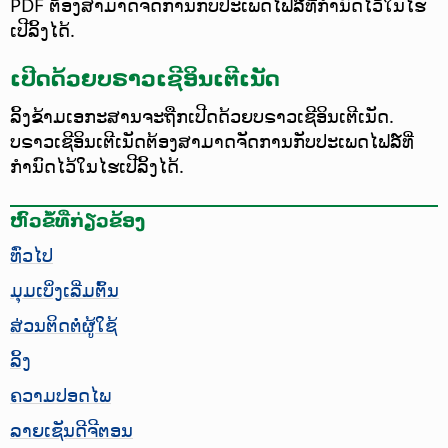
PDF ຕ້ອງສາມາດຈັດການກັບປະເພດໄຟລ໌ທີ່ກຳນົດໄວ້ໃນໄຮ
ເປີລິ້ງໄດ້.
ເປີດດ້ວຍບຣາວເຊີອິນເຕີເນັດ
ລິ້ງຂ້າມເອກະສານຈະຖືກເປີດດ້ວຍບຣາວເຊີອິນເຕີເນັດ.
ບຣາວເຊີອິນເຕີເນັດຕ້ອງສາມາດຈັດການກັບປະເພດໄຟລ໌ທີ່
ກຳນົດໄວ້ໃນໄຮເປີລິ້ງໄດ້.
ຫົວຂໍ້ທີ່ກ່ຽວຂ້ອງ
ທົ່ວໄປ
ມຸມເບິ່ງເລີ່ມຕົ້ນ
ສ່ວນຕິດຕໍ່ຜູ້ໃຊ້
ລິ້ງ
ຄວາມປອດໄພ
ລາຍເຊັນດີຈີຕອນ