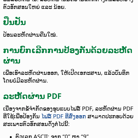
ຕົວອັກສອນໃຫຍ່ ແລະ ນ້ອຍ.
ຢືນຢັນ
ປ້ອນລະຫັດຜ່ານຄືນໃໝ່.
ການຍົກເລີກການປ້ອງກັນດ້ວຍລະຫັດ
ຜ່ານ
ເພື່ອເອົາລະຫັດຜ່ານອອກ, ໃຫ້ເປີດເອກະສານ, ແລ້ວບັນທຶກ
ໂດຍບໍ່ມີລະຫັດຜ່ານ.
ລະຫັດຜ່ານ PDF
ເນື່ອງຈາກຂໍ້ຈຳກັດຂອງຮູບແບບໄຟລ໌ PDF, ລະຫັດຜ່ານ PDF
ທີ່ໃຊ້ເພື່ອປ້ອງກັນ
ໄຟລ໌ PDF ທີ່ສົ່ງອອກ
ສາມາດປະກອບດ້ວຍ
ສະເພາະຕົວອັກສອນດັ່ງຕໍ່ໄປນີ້:
ຕົວເລກ ASCII: ຈາກ “0” ຫາ “9”