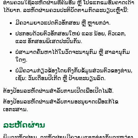
ທ່ານຄວນໃຊ້ລະຫັດຜ່ານທີ່ຄົນອື່ນ ຫຼື ໂປຣແກຣມອື່ນຄາດເດົາ
ໄດ້ຍາກ. ລະຫັດຜ່ານຄວນປະຕິບັດຕາມກົດລະບຽບເຫຼົ່ານີ້:
ມີຄວາມຍາວແປດຕົວອັກສອນ ຫຼື ຫຼາຍກວ່າ.
ປະກອບດ້ວຍຕົວອັກສອນໃຫຍ່ ແລະ ນ້ອຍ, ຕົວເລກ,
ແລະ ອັກສອນພິເສດປະປົນກັນ.
ບໍ່ສາມາດຄົ້ນຫາໄດ້ໃນວັດຈະນານຸກົມ ຫຼື ສາລານຸກົມ
ໃດໆ.
ບໍ່ມີຄວາມກ່ຽວຂ້ອງໂດຍກົງກັບຂໍ້ມູນສ່ວນຕົວຂອງທ່ານ,
ເຊັ່ນ: ວັນເດືອນປີເກີດ ຫຼື ປ້າຍທະບຽນລົດ.
ຕ້ອງປ້ອນລະຫັດຜ່ານສຳລັບການເປີດເພື່ອເປີດໄຟລ໌.
ຕ້ອງປ້ອນລະຫັດຜ່ານສຳລັບການອະນຸຍາດເພື່ອແກ້ໄຂ
ເອກະສານ.
ລະຫັດຜ່ານ
ພິມລະຫັດຜ່ານ. ລະຫັດຜ່ານມີຄວາມແຕກຕ່າງກັນລະຫວ່າງ