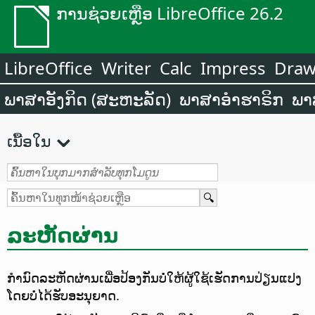
ການຊ່ວຍເຫຼືອ LibreOffice 26.2
LibreOffice
Writer
Calc
Impress
Dra
ພາສາອັງກິດ (ສະຫະລັດ)
ພາສາອຳຮາຣິກ
ພາ
ເນື້ອໃນ
ລະຫັດຜ່ານ
ກຳນົດລະຫັດຜ່ານເພື່ອປ້ອງກັນບໍ່ໃຫ້ຜູ້ໃຊ້ເຮັດການປ່ຽນແປງ
ໂດຍບໍ່ໄດ້ຮັບອະນຸຍາດ.