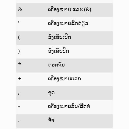
&
ເຄື່ອງໝາຍ ແລະ (&)
'
ເຄື່ອງໝາຍຂີດດ່ຽວ
(
ວົງເລັບເປີດ
)
ວົງເລັບປິດ
*
ດອກຈັນ
+
ເຄື່ອງໝາຍບວກ
,
ຈຸດ
-
ເຄື່ອງໝາຍລົບ/ຂີດຕໍ່
.
ຈ້ຳ