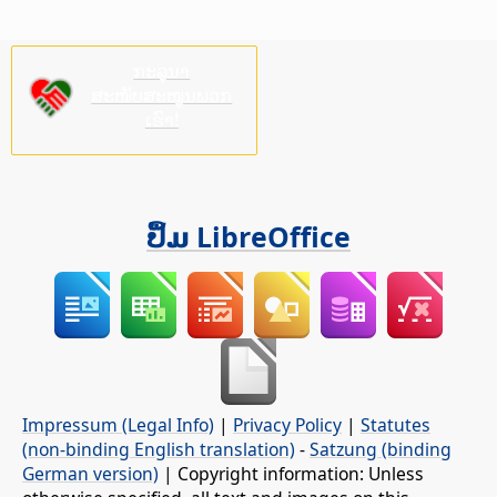
ກະລຸນາ
ສະໜັບສະໜູນພວກ
ເຮົາ!
ປຶ້ມ LibreOffice
Impressum (Legal Info)
|
Privacy Policy
|
Statutes
(non-binding English translation)
-
Satzung (binding
German version)
| Copyright information: Unless