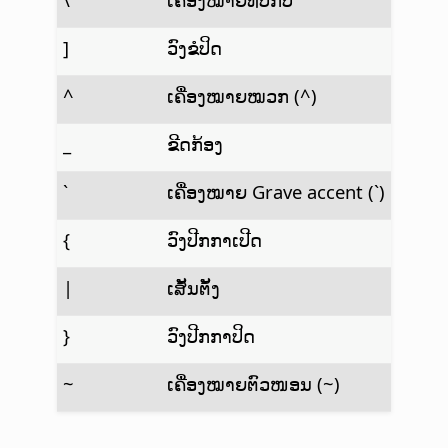
]
ວົງຂໍປິດ
^
ເຄື່ອງໝາຍໝວກ (^)
_
ຂີດກ້ອງ
`
ເຄື່ອງໝາຍ Grave accent (`)
{
ວົງປີກກາເປີດ
|
ເສັ້ນຕັ້ງ
}
ວົງປີກກາປິດ
~
ເຄື່ອງໝາຍຕົວໜອນ (~)