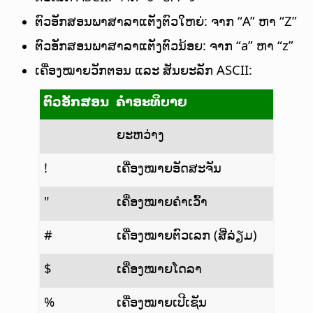
ຕົວອັກສອນພາສາລາແຕັງຕົວໃຫຍ່: ຈາກ “A” ຫາ “Z”
ຕົວອັກສອນພາສາລາແຕັງຕົວນ້ອຍ: ຈາກ “a” ຫາ “z”
ເຄື່ອງໝາຍວັກຕອນ ແລະ ສັນຍະລັກ ASCII:
ຕົວອັກສອນ
ຄຳອະທິບາຍ
ຍະຫວ່າງ
!
ເຄື່ອງໝາຍອັດສະຈັນ
"
ເຄື່ອງໝາຍຄຳເວົ້າ
#
ເຄື່ອງໝາຍຕົວເລກ (ສີ່ລ່ຽມ)
$
ເຄື່ອງໝາຍໂດລາ
%
ເຄື່ອງໝາຍເປີເຊັນ