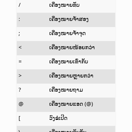
/
ເຄື່ອງໝາຍທັບ
:
ເຄື່ອງໝາຍຈ້ຳສອງ
;
ເຄື່ອງໝາຍຈ້ຳຈຸດ
<
ເຄື່ອງໝາຍໜ້ອຍກວ່າ
=
ເຄື່ອງໝາຍເທົ່າກັບ
>
ເຄື່ອງໝາຍຫຼາຍກວ່າ
?
ເຄື່ອງໝາຍຖາມ
@
ເຄື່ອງໝາຍແອດ (@)
[
ວົງຂໍເປີດ
\
ເຄື່ອງໝາຍທັບກັບ