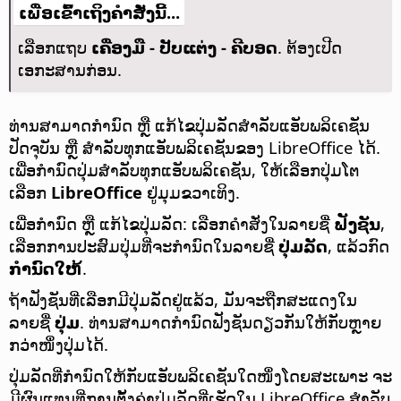
ເພື່ອເຂົ້າເຖິງຄຳສັ່ງນີ້...
ເລືອກແຖບ
ເຄື່ອງມື - ປັບແຕ່ງ - ຄີບອດ
. ຕ້ອງເປີດ
ເອກະສານກ່ອນ.
ທ່ານສາມາດກຳນົດ ຫຼື ແກ້ໄຂປຸ່ມລັດສຳລັບແອັບພລິເຄຊັນ
ປັດຈຸບັນ ຫຼື ສຳລັບທຸກແອັບພລິເຄຊັນຂອງ LibreOffice ໄດ້.
ເພື່ອກຳນົດປຸ່ມສຳລັບທຸກແອັບພລິເຄຊັນ, ໃຫ້ເລືອກປຸ່ມໂຕ
ເລືອກ
LibreOffice
ຢູ່ມຸມຂວາເທິງ.
ເພື່ອກຳນົດ ຫຼື ແກ້ໄຂປຸ່ມລັດ: ເລືອກຄຳສັ່ງໃນລາຍຊື່
ຟັງຊັນ
,
ເລືອກການປະສົມປຸ່ມທີ່ຈະກຳນົດໃນລາຍຊື່
ປຸ່ມລັດ
, ແລ້ວກົດ
ກຳນົດໃຫ້
.
ຖ້າຟັງຊັນທີ່ເລືອກມີປຸ່ມລັດຢູ່ແລ້ວ, ມັນຈະຖືກສະແດງໃນ
ລາຍຊື່
ປຸ່ມ
. ທ່ານສາມາດກຳນົດຟັງຊັນດຽວກັນໃຫ້ກັບຫຼາຍ
ກວ່າໜຶ່ງປຸ່ມໄດ້.
ປຸ່ມລັດທີ່ກຳນົດໃຫ້ກັບແອັບພລິເຄຊັນໃດໜຶ່ງໂດຍສະເພາະ ຈະ
ມີຜົນແທນທີ່ການຕັ້ງຄ່າປຸ່ມລັດທີ່ເຮັດໃນ LibreOffice ສຳລັບ