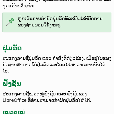
ທຸກແອັບພລິເຄຊັນ.
ຫຼີກເວັ້ນການກຳນົດປຸ່ມລັດທີ່ລະບົບປະຕິບັດການ
ຂອງທ່ານພວມໃຊ້ງານຢູ່.
ປຸ່ມລັດ
ສະແດງລາຍຊື່ປຸ່ມລັດ ແລະ ຄຳສັ່ງທີ່ກ່ຽວຂ້ອງ. ເມື່ອຢູ່ໃນແຜງ
ນີ້, ທ່ານສາມາດໃຊ້ປຸ່ມລັດເພື່ອໂດດໄປຫາລາຍການນັ້ນໄດ້
ໄວ.
ຟັງຊັນ
ສະແດງລາຍຊື່ໝວດໝູ່ຟັງຊັນ ແລະ ຟັງຊັນຂອງ
LibreOffice ທີ່ທ່ານສາມາດກຳນົດປຸ່ມລັດໃຫ້ໄດ້.
ໝວດໝູ່