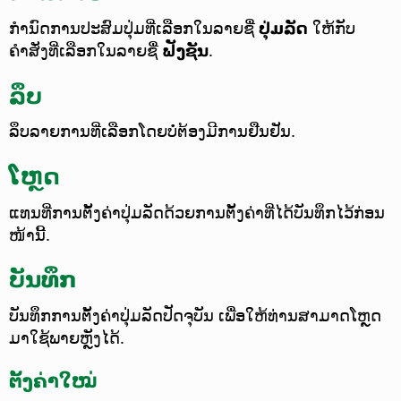
ກຳນົດການປະສົມປຸ່ມທີ່ເລືອກໃນລາຍຊື່
ປຸ່ມລັດ
ໃຫ້ກັບ
ຄຳສັ່ງທີ່ເລືອກໃນລາຍຊື່
ຟັງຊັນ
.
ລຶບ
ລຶບລາຍການທີ່ເລືອກໂດຍບໍ່ຕ້ອງມີການຢືນຢັນ.
ໂຫຼດ
ແທນທີ່ການຕັ້ງຄ່າປຸ່ມລັດດ້ວຍການຕັ້ງຄ່າທີ່ໄດ້ບັນທຶກໄວ້ກ່ອນ
ໜ້ານີ້.
ບັນທຶກ
ບັນທຶກການຕັ້ງຄ່າປຸ່ມລັດປັດຈຸບັນ ເພື່ອໃຫ້ທ່ານສາມາດໂຫຼດ
ມາໃຊ້ພາຍຫຼັງໄດ້.
ຕັ້ງຄ່າໃໝ່