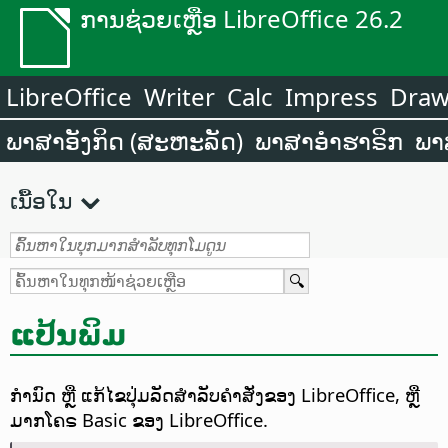
ການຊ່ວຍເຫຼືອ LibreOffice 26.2
LibreOffice
Writer
Calc
Impress
Dra
ພາສາອັງກິດ (ສະຫະລັດ)
ພາສາອຳຮາຣິກ
ພາ
ເນື້ອໃນ
ແປ້ນພິມ
ກຳນົດ ຫຼື ແກ້ໄຂປຸ່ມລັດສຳລັບຄຳສັ່ງຂອງ LibreOffice, ຫຼື
ມາກໂຄຣ Basic ຂອງ LibreOffice.