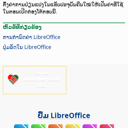
ຕັ້ງຄ່າການປ່ຽນແປງໃນແທັບປະຈຸບັນຄືນໃໝ່ໃຫ້ເປັນຄ່າທີ່ໃຊ້
ໃນຕອນເປີດກ່ອງໂຕ້ຕອບນີ້.
ຫົວຂໍ້ທີ່ກ່ຽວຂ້ອງ
ການກຳນົດຄ່າ LibreOffice
ປຸ່ມລັດໃນ LibreOffice
ກະລຸນາ
ສະໜັບສະໜູນພວກ
ເຮົາ!
ປຶ້ມ LibreOffice