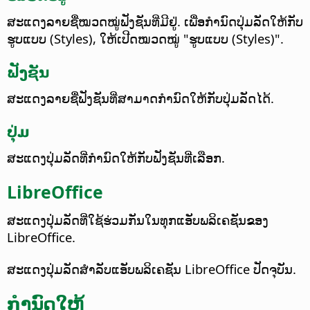
ສະແດງລາຍຊື່ໝວດໝູ່ຟັງຊັນທີ່ມີຢູ່. ເພື່ອກຳນົດປຸ່ມລັດໃຫ້ກັບ
ຮູບແບບ (Styles), ໃຫ້ເປີດໝວດໝູ່ "ຮູບແບບ (Styles)".
ຟັງຊັນ
ສະແດງລາຍຊື່ຟັງຊັນທີ່ສາມາດກຳນົດໃຫ້ກັບປຸ່ມລັດໄດ້.
ປຸ່ມ
ສະແດງປຸ່ມລັດທີ່ກຳນົດໃຫ້ກັບຟັງຊັນທີ່ເລືອກ.
LibreOffice
ສະແດງປຸ່ມລັດທີ່ໃຊ້ຮ່ວມກັນໃນທຸກແອັບພລິເຄຊັນຂອງ
LibreOffice.
ສະແດງປຸ່ມລັດສຳລັບແອັບພລິເຄຊັນ LibreOffice ປັດຈຸບັນ.
ກຳນົດໃຫ້