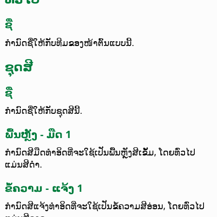
ຊື່
ກຳນົດຊື່ໃຫ້ກັບທີມຂອງໜ້າຕົ້ນແບບນີ້.
ຊຸດສີ
ຊື່
ກຳນົດຊື່ໃຫ້ກັບຊຸດສີນີ້.
ພື້ນຫຼັງ - ມືດ 1
ກຳນົດສີມືດທຳອິດທີ່ຈະໃຊ້ເປັນພື້ນຫຼັງສີເຂັ້ມ, ໂດຍທົ່ວໄປ
ແມ່ນສີດຳ.
ຂໍ້ຄວາມ - ແຈ້ງ 1
ກຳນົດສີແຈ້ງທຳອິດທີ່ຈະໃຊ້ເປັນຂໍ້ຄວາມສີອ່ອນ, ໂດຍທົ່ວໄປ