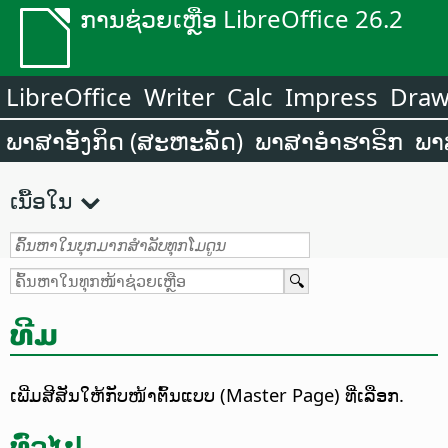
ການຊ່ວຍເຫຼືອ LibreOffice 26.2
LibreOffice
Writer
Calc
Impress
Dra
ພາສາອັງກິດ (ສະຫະລັດ)
ພາສາອຳຮາຣິກ
ພາ
ເນື້ອໃນ
ທີມ
ເພີ່ມສີສັນໃຫ້ກັບໜ້າຕົ້ນແບບ (Master Page) ທີ່ເລືອກ.
ທົ່ວໄປ