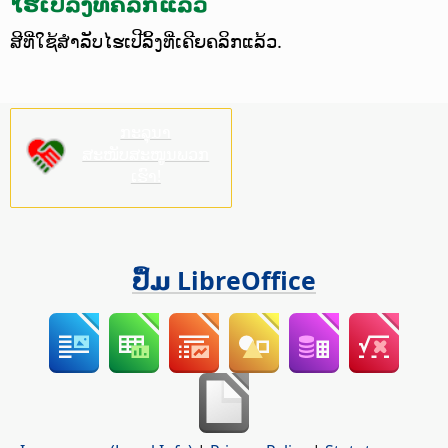
ໄຮເປີລິ້ງທີ່ຄລິກແລ້ວ
ສີທີ່ໃຊ້ສຳລັບໄຮເປີລິ້ງທີ່ເຄີຍຄລິກແລ້ວ.
ກະລຸນາ
ສະໜັບສະໜູນພວກ
ເຮົາ!
ປຶ້ມ LibreOffice