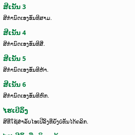
ສີເນັ້ນ 3
ສີກຳນົດເອງອັນທີສາມ.
ສີເນັ້ນ 4
ສີກຳນົດເອງອັນທີສີ່.
ສີເນັ້ນ 5
ສີກຳນົດເອງອັນທີຫ້າ.
ສີເນັ້ນ 6
ສີກຳນົດເອງອັນທີຫົກ.
ໄຮເປີລິ້ງ
ສີທີ່ໃຊ້ສຳລັບໄຮເປີລິ້ງທີ່ຍັງບໍ່ທັນໄດ້ຄລິກ.