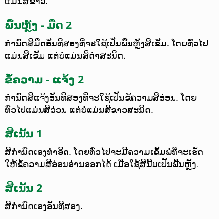
ແມ່ນສີຂາວ.
ພື້ນຫຼັງ - ມືດ 2
ກຳນົດສີມືດອັນທີສອງທີ່ຈະໃຊ້ເປັນພື້ນຫຼັງສີເຂັ້ມ. ໂດຍທົ່ວໄປ
ແມ່ນສີເຂັ້ມ ແຕ່ບໍ່ແມ່ນສີດຳສະນິດ.
ຂໍ້ຄວາມ - ແຈ້ງ 2
ກຳນົດສີແຈ້ງອັນທີສອງທີ່ຈະໃຊ້ເປັນຂໍ້ຄວາມສີອ່ອນ. ໂດຍ
ທົ່ວໄປແມ່ນສີອ່ອນ ແຕ່ບໍ່ແມ່ນສີຂາວສະນິດ.
ສີເນັ້ນ 1
ສີກຳນົດເອງທຳອິດ. ໂດຍທົ່ວໄປຈະມີຄວາມເຂັ້ມພໍທີ່ຈະເຮັດ
ໃຫ້ຂໍ້ຄວາມສີອ່ອນອ່ານອອກໄດ້ ເມື່ອໃຊ້ສີນີ້ນເປັນພື້ນຫຼັງ.
ສີເນັ້ນ 2
ສີກຳນົດເອງອັນທີສອງ.