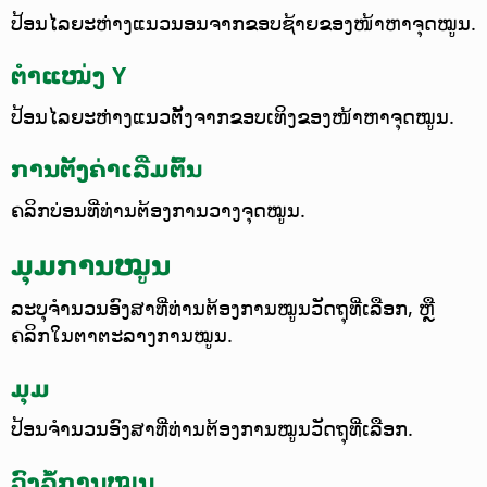
ປ້ອນໄລຍະຫ່າງແນວນອນຈາກຂອບຊ້າຍຂອງໜ້າຫາຈຸດໝູນ.
ຕຳແໜ່ງ Y
ປ້ອນໄລຍະຫ່າງແນວຕັ້ງຈາກຂອບເທິງຂອງໜ້າຫາຈຸດໝູນ.
ການຕັ້ງຄ່າເລີ່ມຕົ້ນ
ຄລິກບ່ອນທີ່ທ່ານຕ້ອງການວາງຈຸດໝູນ.
ມຸມການໝູນ
ລະບຸຈຳນວນອົງສາທີ່ທ່ານຕ້ອງການໝູນວັດຖຸທີ່ເລືອກ, ຫຼື
ຄລິກໃນຕາຕະລາງການໝູນ.
ມຸມ
ປ້ອນຈຳນວນອົງສາທີ່ທ່ານຕ້ອງການໝູນວັດຖຸທີ່ເລືອກ.
ວົງລໍ້ການໝູນ