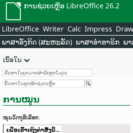
ການຊ່ວຍເຫຼືອ LibreOffice 26.2
LibreOffice
Writer
Calc
Impress
Dra
ພາສາອັງກິດ (ສະຫະລັດ)
ພາສາອຳຮາຣິກ
ພາ
ເນື້ອໃນ
ການໝູນ
ໝູນວັດຖຸທີ່ເລືອກ.
ເພື່ອເຂົ້າເຖິງຄຳສັ່ງນີ້...