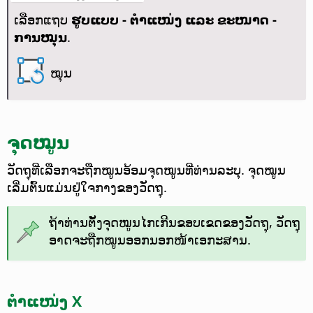
ເລືອກແຖບ
ຮູບແບບ -
ຕຳແໜ່ງ ແລະ ຂະໜາດ -
ການໝຸນ
.
ໝຸນ
ຈຸດໝູນ
ວັດຖຸທີ່ເລືອກຈະຖືກໝູນອ້ອມຈຸດໝູນທີ່ທ່ານລະບຸ. ຈຸດໝູນ
ເລີ່ມຕົ້ນແມ່ນຢູ່ໃຈກາງຂອງວັດຖຸ.
ຖ້າທ່ານຕັ້ງຈຸດໝູນໄກເກີນຂອບເຂດຂອງວັດຖຸ, ວັດຖຸ
ອາດຈະຖືກໝູນອອກນອກໜ້າເອກະສານ.
ຕຳແໜ່ງ X