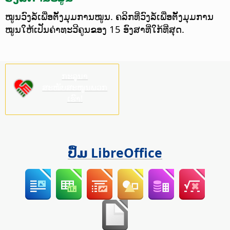
ໝູນວົງລໍ້ເພື່ອຕັ້ງມຸມການໝູນ. ຄລິກທີ່ວົງລໍ້ເພື່ອຕັ້ງມຸມການ
ໝູນໃຫ້ເປັນຄ່າທະວີຄູນຂອງ 15 ອົງສາທີ່ໃກ້ທີ່ສຸດ.
ກະລຸນາ
ສະໜັບສະໜູນພວກ
ເຮົາ!
ປຶ້ມ LibreOffice