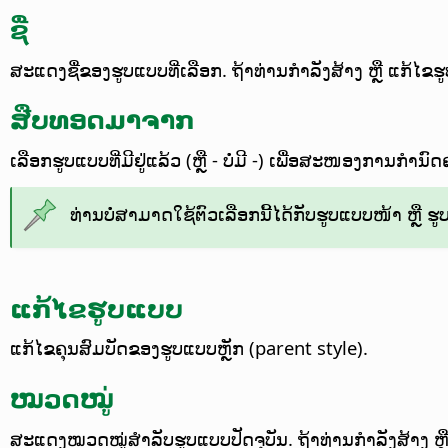
ຊື່
ສະແດງຊື່ຂອງຮູບແບບທີ່ເລືອກ. ຖ້າທ່ານກຳລັງສ້າງ ຫຼື ແກ້ໄຂຮ
ສືບທອດມາຈາກ
ເລືອກຮູບແບບທີ່ມີຢູ່ແລ້ວ (ຫຼື - ບໍ່ມີ -) ເພື່ອສະໜອງການກຳນ
ທ່ານບໍ່ສາມາດໃຊ້ຕົວເລືອກນີ້ໄດ້ກັບຮູບແບບໜ້າ ຫຼື
ແກ້ໄຂຮູບແບບ
ແກ້ໄຂຄຸນສົມບັດຂອງຮູບແບບຫຼັກ (parent style).
ໝວດໝູ່
ສະແດງໝວດໝູ່ສຳລັບຮູບແບບປັດຈຸບັນ. ຖ້າທ່ານກຳລັງສ້າງ ຫຼື