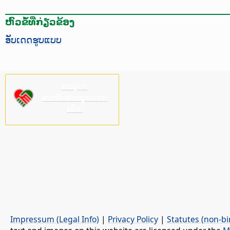
ຫົວຂໍ້ທີ່ກ່ຽວຂ້ອງ
ອັບເດດຮູບແບບ
ກະລຸນາ
ສະໜັບສະໜູນພວກ
ເຮົາ!
Impressum (Legal Info)
|
Privacy Policy
|
Statutes (non-bi