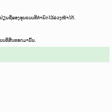
ປ່ຽນຊື່ຂອງຮູບແບບທີ່ກຳນົດໄວ້ລ່ວງໜ້າໄດ້.
ແບບທີ່ສືບທອດມານັ້ນ.