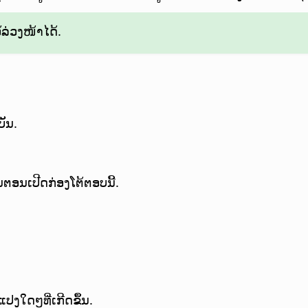
ລ່ວງໜ້າໄດ້.
ບັນ.
ນຕອນເປີດກ່ອງໂຕ້ຕອບນີ້.
ປງໃດໆທີ່ເກີດຂຶ້ນ.