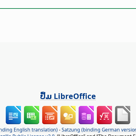
ປຶ້ມ LibreOffice
nding English translation)
-
Satzung (binding German versio