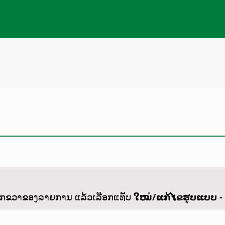
ລິກຂວາຂອງລາຍການ ແລ້ວເລືອກແທັບ
ໃໝ່/ແກ້ໄຂຮູບແບບ - 