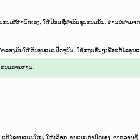
ູບແບບທີ່ກຳນົດເອງ, ໃຫ້ປ້ອນຊື່ສຳລັບຮູບແບບນັ້ນ. ທ່ານບໍ່ສາມາດ
ົດຄ່າຂອງມັນໃຫ້ກັບຮູບແບບປັດຈຸບັນ. ໃຊ້ແຖບອື່ນໆເພື່ອແກ້ໄຂຮູບ
 ຮູບແບບລາຍການ.
 ແກ້ໄຂຮູບແບບໃໝ່, ໃຫ້ເລືອກ 'ຮູບແບບກຳນົດເອງ' ຈາກລາຍຊື່.