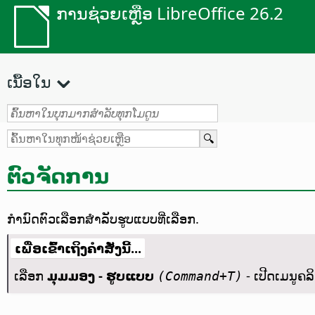
ການຊ່ວຍເຫຼືອ LibreOffice 26.2
ເນື້ອໃນ
ຕົວຈັດການ
ກຳນົດຕົວເລືອກສຳລັບຮູບແບບທີ່ເລືອກ.
ເພື່ອເຂົ້າເຖິງຄຳສັ່ງນີ້...
ເລືອກ
ມຸມມອງ - ຮູບແບບ
- ເປີດເມນູຄ
(Command+T)