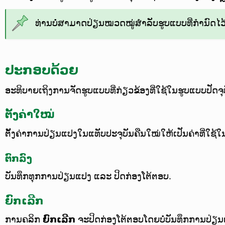
ທ່ານບໍ່ສາມາດປ່ຽນໝວດໝູ່ສຳລັບຮູບແບບທີ່ກຳນົດໄວ້
ປະກອບດ້ວຍ
ອະທິບາຍເຖິງການຈັດຮູບແບບທີ່ກ່ຽວຂ້ອງທີ່ໃຊ້ໃນຮູບແບບປັດຈຸ
ຕັ້ງຄ່າໃໝ່
ຕັ້ງຄ່າການປ່ຽນແປງໃນແທັບປະຈຸບັນຄືນໃໝ່ໃຫ້ເປັນຄ່າທີ່ໃຊ້ໃ
ຕົກລົງ
ບັນທຶກທຸກການປ່ຽນແປງ ແລະ ປິດກ່ອງໂຕ້ຕອບ.
ຍົກເລີກ
ການຄລິກ
ຍົກເລີກ
ຈະປິດກ່ອງໂຕ້ຕອບໂດຍບໍ່ບັນທຶກການປ່ຽນແ