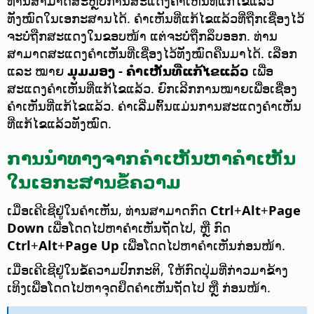
ທ່ານສາມາດສະຫຼັບການສະແດງຄຳເຫັນທີ່ແກ້ໄຂແລ້ວ
ທັງໝົດໃນເອກະສານໄດ້. ຄຳເຫັນທີ່ແກ້ໄຂແລ້ວທີ່ຖືກເຊື່ອງໄວ້
ຈະບໍ່ຖືກສະແດງໃນຂອບໜ້າ ແຕ່ຈະບໍ່ຖືກລຶບອອກ. ທ່ານ
ສາມາດສະແດງຄຳເຫັນທີ່ເຊື່ອງໄວ້ທັງໝົດຄືນມາໄດ້. ເລືອກ
ແລະ ໝາຍ
ມຸມມອງ - ຄຳເຫັນທີ່ແກ້ໄຂແລ້ວ
ເພື່ອ
ສະແດງຄຳເຫັນທີ່ແກ້ໄຂແລ້ວ. ຍົກເລີກການໝາຍເພື່ອເຊື່ອງ
ຄຳເຫັນທີ່ແກ້ໄຂແລ້ວ. ຄ່າເລີ່ມຕົ້ນແມ່ນການສະແດງຄຳເຫັນ
ທີ່ແກ້ໄຂແລ້ວທັງໝົດ.
ການນຳທາງຈາກຄຳເຫັນຫາຄຳເຫັນ
ໃນເອກະສານຂໍ້ຄວາມ
ເມື່ອເຄີເຊີຢູ່ໃນຄຳເຫັນ, ທ່ານສາມາດກົດ
Ctrl
+
Alt
+
Page
Down
ເພື່ອໂດດໄປຫາຄຳເຫັນຖັດໄປ, ຫຼື ກົດ
Ctrl
+
Alt
+
Page Up
ເພື່ອໂດດໄປຫາຄຳເຫັນກ່ອນໜ້າ.
ເມື່ອເຄີເຊີຢູ່ໃນຂໍ້ຄວາມປົກກະຕິ, ໃຫ້ກົດປຸ່ມທີ່ກ່າວມາຂ້າງ
ເທິງເພື່ອໂດດໄປຫາຈຸດຢຶດຄຳເຫັນຖັດໄປ ຫຼື ກ່ອນໜ້າ.