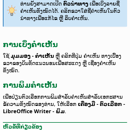
ທ່ານຍັງສາມາດເປີດ
ຕົວນຳທາງ
ເພື່ອເບິ່ງລາຍຊື່
ຄຳເຫັນທັງໝົດໄດ້. ຄລິກຂວາໃສ່ຊື່ຄຳເຫັນໃນຕົວ
ນຳທາງເພື່ອແກ້ໄຂ ຫຼື ລຶບຄຳເຫັນ.
ການເບິ່ງຄຳເຫັນ
ໃຊ້
ມຸມມອງ - ຄຳເຫັນ
ຫຼື ຄລິກທີ່ປຸ່ມ ຄຳເຫັນ ທາງເບື້ອງ
ຂວາຂອງບັນທັດແນວນອນເພື່ອສະແດງ ຫຼື ເຊື່ອງຄຳເຫັນ
ທັງໝົດ.
ການພິມຄຳເຫັນ
ເພື່ອປ່ຽນຕົວເລືອກການພິມສຳລັບຄຳເຫັນສຳລັບເອກະສານ
ຂໍ້ຄວາມທັງໝົດຂອງທ່ານ, ໃຫ້ເລືອກ
ເຄື່ອງມື - ຕົວເລືອກ
-
LibreOffice Writer - ພິມ
.
ຫົວຂໍ້ທີ່ກ່ຽວຂ້ອງ