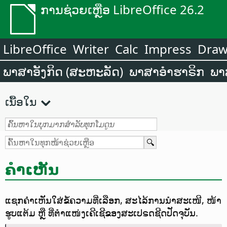
ການຊ່ວຍເຫຼືອ LibreOffice 26.2
LibreOffice
Writer
Calc
Impress
Dra
ພາສາອັງກິດ (ສະຫະລັດ)
ພາສາອຳຮາຣິກ
ພາ
ເນື້ອໃນ
ຄຳເຫັນ
ແຊກຄຳເຫັນໃສ່ຂໍ້ຄວາມທີ່ເລືອກ, ສະໄລ້ການນຳສະເໜີ, ໜ້າ
ຮູບແຕ້ມ ຫຼື ທີ່ຕຳແໜ່ງເຄີເຊີຂອງສະເປຣດຊີດປັດຈຸບັນ.