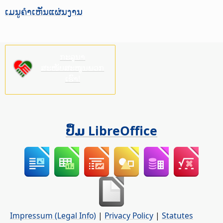
ເມນູຄຳເຫັນແຜ່ນງານ
ກະລຸນາ
ສະໜັບສະໜູນພວກ
ເຮົາ!
ປຶ້ມ LibreOffice
Impressum (Legal Info)
|
Privacy Policy
|
Statutes