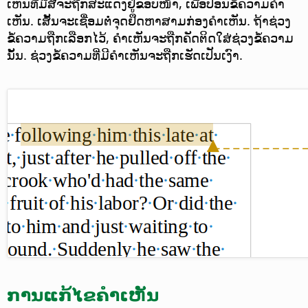
ເຫັນທີ່ມີສີຈະຖືກສະແດງຢູ່ຂອບໜ້າ, ເພື່ອປ້ອນຂໍ້ຄວາມຄຳ
ເຫັນ. ເສັ້ນຈະເຊື່ອມຕໍ່ຈຸດຢຶດຫາສາມກ່ອງຄຳເຫັນ. ຖ້າຊ່ວງ
ຂໍ້ຄວາມຖືກເລືອກໄວ້, ຄຳເຫັນຈະຖືກຄັດຕິດໃສ່ຊ່ວງຂໍ້ຄວາມ
ນັ້ນ. ຊ່ວງຂໍ້ຄວາມທີ່ມີຄຳເຫັນຈະຖືກເຮັດເປັນເງົາ.
ການແກ້ໄຂຄຳເຫັນ