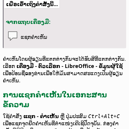
ເພື່ອເຂົ້າເຖິງຄຳສັ່ງນີ້...
ຈາກແຖບເຄື່ອງມື:
ແຊກຄຳເຫັນ
ຄຳເຫັນໂດຍຜູ້ຂຽນທີ່ແຕກຕ່າງກັນຈະໄດ້ຮັບສີທີ່ແຕກຕ່າງກັນ.
ເລືອກ
ເຄື່ອງມື - ຕົວເລືອກ
- LibreOffice - ຂໍ້ມູນຜູ້ໃຊ້
ເພື່ອປ້ອນຊື່ຂອງທ່ານເພື່ອໃຫ້ມັນສາມາດສະແດງເປັນຜູ້ຂຽນ
ຄຳເຫັນ.
ການແຊກຄຳເຫັນໃນເອກະສານ
ຂໍ້ຄວາມ
ໃຊ້ຄຳສັ່ງ
ແຊກ - ຄຳເຫັນ
ຫຼື ປຸ່ມປະສົມ
+
+
Ctrl
Alt
C
ເພື່ອແຊກຈຸດຢຶດຄຳເຫັນທີ່ຕຳແໜ່ງເຄີເຊີປັດຈຸບັນ. ກ່ອງຄຳ