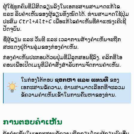
ຜູ້ໃຊ້ທຸກຄົນທີ່ມີສິດຂຽນລົງໃນເອກະສານສາມາດແກ້ໄຂ
ແລະ ລຶບຄຳເຫັນຂອງຜູ້ຂຽນທັງໝົດໄດ້. ທ່ານສາມາດໃຊ້ປຸ່ມ
ປະສົມ
+
+
ເພື່ອແກ້ໄຂຄຳເຫັນທີ່ຕຳແໜ່ງເຄີເຊີ
Ctrl
Alt
C
ປັດຈຸບັນ.
ຊື່ຜູ້ຂຽນ ແລະ ວັນທີ ແລະ ເວລາການສ້າງຄຳເຫັນຈະຖືກ
ສະແດງຢູ່ດ້ານລຸ່ມຂອງກ່ອງຄຳເຫັນ.
ກ່ອງຄຳເຫັນປະກອບດ້ວຍປຸ່ມທີ່ມີລູກສອນຊີ້ລົງ. ຄລິກທີ່ໄອ
ຄອນເພື່ອເປີດເມນູທີ່ມີຄຳສັ່ງສຳລັບການຈັດການຄຳເຫັນ.
ໃນກ່ອງໂຕ້ຕອບ
ຊອກຫາ ແລະ ແທນທີ່
ຂອງ
ເອກະສານຂໍ້ຄວາມ, ທ່ານສາມາດເລືອກທີ່ຈະລວມ
ຂໍ້ຄວາມຄຳເຫັນເຂົ້າໃນການຄົ້ນຫາຂອງທ່ານ.
ການຕອບຄຳເຫັນ
ຖ້າຄຳເຫັນໃນເອກະສານຂໍ້ຄວາມຖືກຂຽນໂດຍຜູ້ຂຽນຄົນອື່ນ,