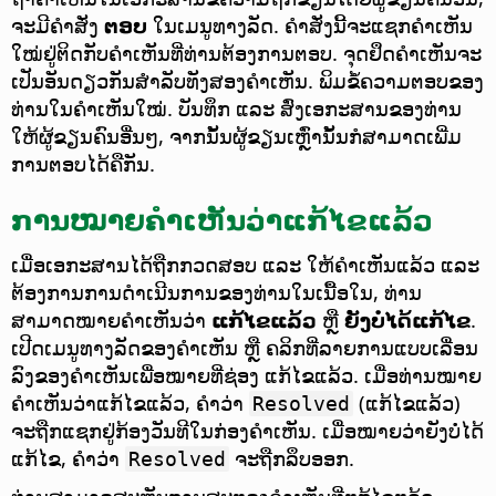
ຈະມີຄຳສັ່ງ
ຕອບ
ໃນເມນູທາງລັດ.
ຄຳສັ່ງນີ້ຈະແຊກຄຳເຫັນ
ໃໝ່ຢູ່ຕິດກັບຄຳເຫັນທີ່ທ່ານຕ້ອງການຕອບ.
ຈຸດຢຶດຄຳເຫັນຈະ
ເປັນອັນດຽວກັນສຳລັບທັງສອງຄຳເຫັນ. ພິມຂໍ້ຄວາມຕອບຂອງ
ທ່ານໃນຄຳເຫັນໃໝ່. ບັນທຶກ ແລະ ສົ່ງເອກະສານຂອງທ່ານ
ໃຫ້ຜູ້ຂຽນຄົນອື່ນໆ, ຈາກນັ້ນຜູ້ຂຽນເຫຼົ່ານັ້ນກໍສາມາດເພີ່ມ
ການຕອບໄດ້ຄືກັນ.
ການໝາຍຄຳເຫັນວ່າແກ້ໄຂແລ້ວ
ເມື່ອເອກະສານໄດ້ຖືກກວດສອບ ແລະ ໃຫ້ຄຳເຫັນແລ້ວ ແລະ
ຕ້ອງການການດຳເນີນການຂອງທ່ານໃນເນື້ອໃນ, ທ່ານ
ສາມາດໝາຍຄຳເຫັນວ່າ
ແກ້ໄຂແລ້ວ
ຫຼື
ຍັງບໍ່ໄດ້ແກ້ໄຂ
.
ເປີດເມນູທາງລັດຂອງຄຳເຫັນ ຫຼື ຄລິກທີ່ລາຍການແບບເລື່ອນ
ລົງຂອງຄຳເຫັນເພື່ອໝາຍທີ່ຊ່ອງ ແກ້ໄຂແລ້ວ. ເມື່ອທ່ານໝາຍ
ຄຳເຫັນວ່າແກ້ໄຂແລ້ວ, ຄຳວ່າ
(ແກ້ໄຂແລ້ວ)
Resolved
ຈະຖືກແຊກຢູ່ກ້ອງວັນທີໃນກ່ອງຄຳເຫັນ. ເມື່ອໝາຍວ່າຍັງບໍ່ໄດ້
ແກ້ໄຂ, ຄຳວ່າ
ຈະຖືກລຶບອອກ.
Resolved