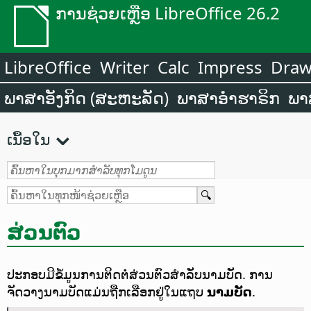
ການຊ່ວຍເຫຼືອ LibreOffice 26.2
LibreOffice
Writer
Calc
Impress
Dra
ພາສາອັງກິດ (ສະຫະລັດ)
ພາສາອຳຮາຣິກ
ພາ
ເນື້ອໃນ
ສ່ວນຕົວ
ປະກອບມີຂໍ້ມູນການຕິດຕໍ່ສ່ວນຕົວສໍາລັບນາມບັດ. ການ
ຈັດວາງນາມບັດແມ່ນຖືກເລືອກຢູ່ໃນແຖບ
ນາມບັດ
.