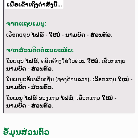
ເພື່ອເຂົ້າເຖິງຄຳສັ່ງນີ້...
ຈາກແຖບເມນູ:
ເລືອກແຖບ
ໄຟລ໌ - ໃໝ່ - ນາມບັດ - ສ່ວນຕົວ
.
ຈາກສ່ວນຕິດຕໍ່ແບບແທັບ:
ໃນແຖບ
ໄຟລ໌
, ຄລິກຄ້າງໃສ່ໄອຄອນ
ໃໝ່
, ເລືອກແຖບ
ນາມບັດ - ສ່ວນຕົວ
.
ໃນເມນູແອັບພລິເຄຊັນ (ທາງດ້ານຂວາ), ເລືອກແຖບ
ໃໝ່ -
ນາມບັດ - ສ່ວນຕົວ
.
ໃນເມນູ
ໄຟລ໌
ຂອງແຖບ
ໄຟລ໌
, ເລືອກແຖບ
ໃໝ່ -
ນາມບັດ - ສ່ວນຕົວ
.
ຂໍ້ມູນສ່ວນຕົວ