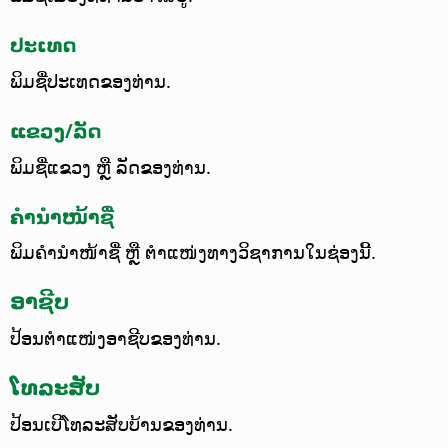
ປະເທດ
ພິມຊື່ປະເທດຂອງທ່ານ.
ແຂວງ/ລັດ
ພິມຊື່ແຂວງ ຫຼື ລັດຂອງທ່ານ.
ຄຳນຳໜ້າຊື່
ພິມຄຳນຳໜ້າຊື່ ຫຼື ຕຳແໜ່ງທາງວິຊາການໃນຊ່ອງນີ້.
ອາຊີບ
ປ້ອນຕຳແໜ່ງອາຊີບຂອງທ່ານ.
ໂທລະສັບ
ປ້ອນເບີໂທລະສັບບ້ານຂອງທ່ານ.