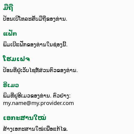
ມືຖື
ປ້ອນເບີໂທລະສັບມືຖືຂອງທ່ານ.
ແຟັກ
ພິມເບີແຟັກຂອງທ່ານໃນຊ່ອງນີ້.
ໂຮມເຟຈ
ປ້ອນທີ່ຢູ່ເວັບໄຊທ໌ສ່ວນຕົວຂອງທ່ານ.
ອີເມວ
ພິມທີ່ຢູອີເມວຂອງທ່ານ.
ຕົວຢ່າງ:
my.name@my.provider.com
ເອກະສານໃໝ່
ສ້າງເອກະສານໃໝ່ເພື່ອແກ້ໄຂ.