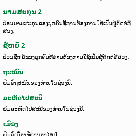
ນາມສະກຸນ 2
ປ້ອນນາມສະກຸນຂອງບຸກຄົນທີ່ທ່ານຕ້ອງການໃຊ້ເປັນຜູ້ຕິດຕໍ່ທີ
ສອງ.
ຊື່ຫຍໍ້ 2
ປ້ອນຊື່ຫຍໍ້ຂອງບຸກຄົນທີ່ທ່ານຕ້ອງການໃຊ້ເປັນຜູ້ຕິດຕໍ່ທີສອງ.
ຖະໜົນ
ພິມຊື່ຖະໜົນຂອງທ່ານໃນຊ່ອງນີ້.
ລະຫັດໄປສະນີ
ພິມລະຫັດໄປສະນີຂອງທ່ານໃນຊ່ອງນີ້.
ເມືອງ
ພິມຊື່ເມືອງທີ່ທ່ານອາໄສຢູ່.