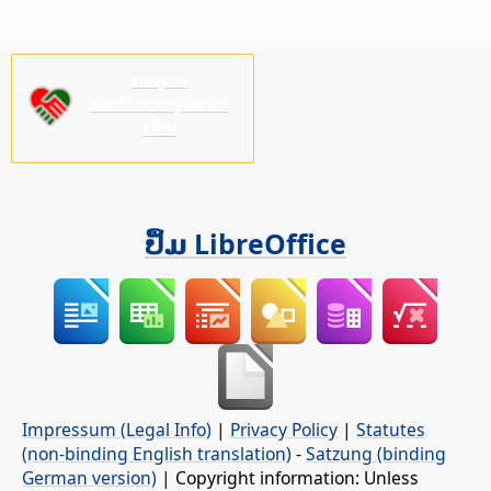
ກະລຸນາ
ສະໜັບສະໜູນພວກ
ເຮົາ!
ປຶ້ມ LibreOffice
Impressum (Legal Info)
|
Privacy Policy
|
Statutes
(non-binding English translation)
-
Satzung (binding
German version)
| Copyright information: Unless