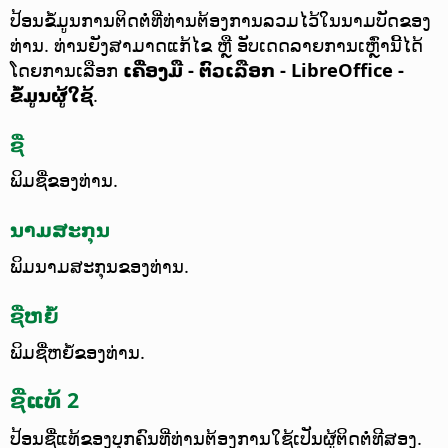
ປ້ອນຂໍ້ມູນການຕິດຕໍ່ທີ່ທ່ານຕ້ອງການລວມໄວ້ໃນນາມບັດຂອງ
ທ່ານ. ທ່ານຍັງສາມາດແກ້ໄຂ ຫຼື ອັບເດດລາຍການເຫຼົ່ານີ້ໄດ້
ໂດຍການເລືອກ
ເຄື່ອງມື - ຕົວເລືອກ
- LibreOffice -
ຂໍ້ມູນຜູ້ໃຊ້
.
ຊື່
ພິມຊື່ຂອງທ່ານ.
ນາມສະກຸນ
ພິມນາມສະກຸນຂອງທ່ານ.
ຊື່ຫຍໍ້
ພິມຊື່ຫຍໍ້ຂອງທ່ານ.
ຊື່ແທ້ 2
ປ້ອນຊື່ແທ້ຂອງບຸກຄົນທີ່ທ່ານຕ້ອງການໃຊ້ເປັນຜູ້ຕິດຕໍ່ທີສອງ.