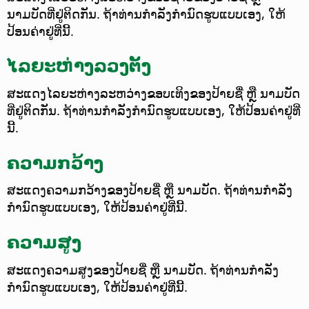
ນາມບັດທີ່ຢູ່ຕິດກັນ. ຖ້າທ່ານກຳລັງກຳນົດຮູບແບບເອງ, ໃຫ້
ປ້ອນຄ່າຢູ່ທີ່ນີ້.
ໄລຍະຫ່າງລວງຕັ້ງ
ສະແດງໄລຍະຫ່າງລະຫວ່າງຂອບເທິງຂອງປ້າຍຊື່ ຫຼື ນາມບັດ
ທີ່ຢູ່ຕິດກັນ. ຖ້າທ່ານກຳລັງກຳນົດຮູບແບບເອງ, ໃຫ້ປ້ອນຄ່າຢູ່ທີ່
ນີ້.
ຄວາມກວ້າງ
ສະແດງຄວາມກວ້າງຂອງປ້າຍຊື່ ຫຼື ນາມບັດ. ຖ້າທ່ານກຳລັງ
ກຳນົດຮູບແບບເອງ, ໃຫ້ປ້ອນຄ່າຢູ່ທີ່ນີ້.
ຄວາມສູງ
ສະແດງຄວາມສູງຂອງປ້າຍຊື່ ຫຼື ນາມບັດ. ຖ້າທ່ານກຳລັງ
ກຳນົດຮູບແບບເອງ, ໃຫ້ປ້ອນຄ່າຢູ່ທີ່ນີ້.