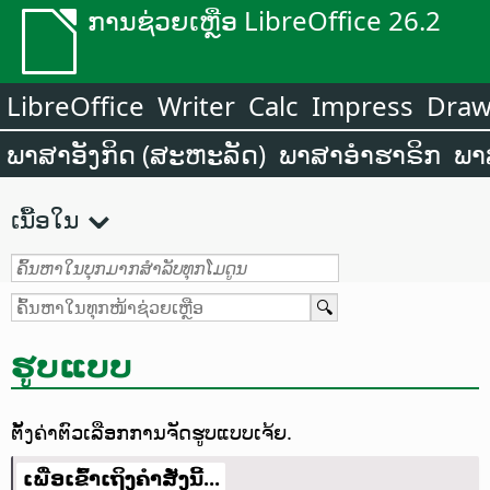
ການຊ່ວຍເຫຼືອ LibreOffice 26.2
LibreOffice
Writer
Calc
Impress
Dra
ພາສາອັງກິດ (ສະຫະລັດ)
ພາສາອຳຮາຣິກ
ພາ
ເນື້ອໃນ
ຮູບແບບ
ຕັ້ງຄ່າຕົວເລືອກການຈັດຮູບແບບເຈ້ຍ.
ເພື່ອເຂົ້າເຖິງຄຳສັ່ງນີ້...