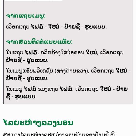
ຈາກແຖບເມນູ:
ເລືອກແຖບ
ໄຟລ໌ - ໃໝ່ - ປ້າຍຊື່ - ຮູບແບບ
.
ຈາກສ່ວນຕິດຕໍ່ແບບແທັບ:
ໃນແຖບ
ໄຟລ໌
, ຄລິກຄ້າງໃສ່ໄອຄອນ
ໃໝ່
, ເລືອກແຖບ
ປ້າຍຊື່ - ຮູບແບບ
.
ໃນເມນູແອັບພລິເຄຊັນ (ທາງດ້ານຂວາ), ເລືອກແຖບ
ໃໝ່ -
ປ້າຍຊື່ - ຮູບແບບ
.
ໃນເມນູ
ໄຟລ໌
ຂອງແຖບ
ໄຟລ໌
, ເລືອກແຖບ
ໃໝ່ - ປ້າຍ
ຊື່ - ຮູບແບບ
.
ໄລຍະຫ່າງລວງນອນ
ສະແດງໄລຍະຫ່າງລະຫວ່າງຂອບຊ້າຍຂອງປ້າຍຊື່ ຫຼື