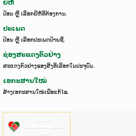
ຍີ່ຫໍ້
ປ້ອນ ຫຼື ເລືອກຍີ່ຫໍ້ທີ່ຕ້ອງການ.
ປະເພດ
ປ້ອນ ຫຼື ເລືອກປະເພດປ້າຍຊື່.
ຊ່ອງສະແດງຕົວຢ່າງ
ສະແດງຕົວຢ່າງຂອງສິ່ງທີ່ເລືອກໃນປະຈຸບັນ.
ເອກະສານໃໝ່
ສ້າງເອກະສານໃໝ່ເພື່ອແກ້ໄຂ.
ກະລຸນາ
ສະໜັບສະໜູນພວກ
ເຮົາ!