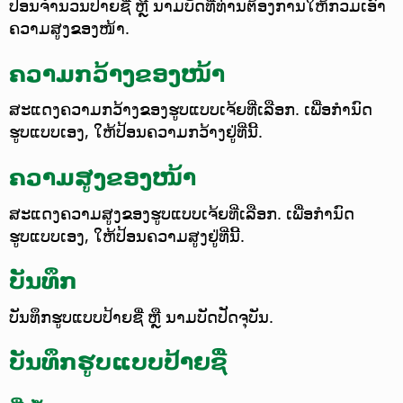
ປ້ອນຈຳນວນປ້າຍຊື່ ຫຼື ນາມບັດທີ່ທ່ານຕ້ອງການໃຫ້ກວມເອົາ
ຄວາມສູງຂອງໜ້າ.
ຄວາມກວ້າງຂອງໜ້າ
ສະແດງຄວາມກວ້າງຂອງຮູບແບບເຈ້ຍທີ່ເລືອກ. ເພື່ອກຳນົດ
ຮູບແບບເອງ, ໃຫ້ປ້ອນຄວາມກວ້າງຢູ່ທີ່ນີ້.
ຄວາມສູງຂອງໜ້າ
ສະແດງຄວາມສູງຂອງຮູບແບບເຈ້ຍທີ່ເລືອກ. ເພື່ອກຳນົດ
ຮູບແບບເອງ, ໃຫ້ປ້ອນຄວາມສູງຢູ່ທີ່ນີ້.
ບັນທຶກ
ບັນທຶກຮູບແບບປ້າຍຊື່ ຫຼື ນາມບັດປັດຈຸບັນ.
ບັນທຶກຮູບແບບປ້າຍຊື່