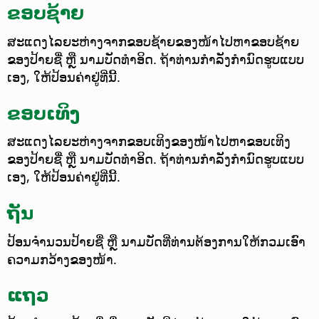
ຂອບຊ້າຍ
ສະແດງໄລຍະຫ່າງຈາກຂອບຊ້າຍຂອງໜ້າໄປຫາຂອບຊ້າຍ
ຂອງປ້າຍຊື່ ຫຼື ນາມບັດທຳອິດ. ຖ້າທ່ານກຳລັງກຳນົດຮູບແບບ
ເອງ, ໃຫ້ປ້ອນຄ່າຢູ່ທີ່ນີ້.
ຂອບເທິງ
ສະແດງໄລຍະຫ່າງຈາກຂອບເທິງຂອງໜ້າໄປຫາຂອບເທິງ
ຂອງປ້າຍຊື່ ຫຼື ນາມບັດທຳອິດ. ຖ້າທ່ານກຳລັງກຳນົດຮູບແບບ
ເອງ, ໃຫ້ປ້ອນຄ່າຢູ່ທີ່ນີ້.
ຖັນ
ປ້ອນຈຳນວນປ້າຍຊື່ ຫຼື ນາມບັດທີ່ທ່ານຕ້ອງການໃຫ້ກວມເອົາ
ຄວາມກວ້າງຂອງໜ້າ.
ແຖວ