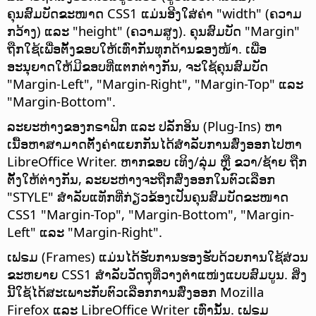
ຄຸນສົມບັດຂະໜາດ CSS1 ແມ່ນອີງໃສ່ຄ່າ "width" (ຄວາມ
ກວ້າງ) ແລະ "height" (ຄວາມສູງ). ຄຸນສົມບັດ "Margin"
ຖືກໃຊ້ເພື່ອຕັ້ງຂອບໃຫ້ເທົ່າກັນທຸກດ້ານຂອງໜ້າ. ເພື່ອ
ອະນຸຍາດໃຫ້ມີຂອບທີ່ແຕກຕ່າງກັນ, ຈະໃຊ້ຄຸນສົມບັດ
"Margin-Left", "Margin-Right", "Margin-Top" ແລະ
"Margin-Bottom".
ລະຍະຫ່າງຂອງກຣາຟິກ ແລະ ປລັກອິນ (Plug-Ins) ຫາ
ເນື້ອຫາສາມາດຕັ້ງຄ່າແຍກກັນໄດ້ສຳລັບການສົ່ງອອກໄປຫາ
LibreOffice Writer. ຫາກຂອບ ເທິງ/ລຸ່ມ ຫຼື ຂວາ/ຊ້າຍ ຖືກ
ຕັ້ງໃຫ້ຕ່າງກັນ, ລະຍະຫ່າງຈະຖືກສົ່ງອອກໃນຕົວເລືອກ
"STYLE" ສຳລັບແທັກທີ່ກ່ຽວຂ້ອງເປັນຄຸນສົມບັດຂະໜາດ
CSS1 "Margin-Top", "Margin-Bottom", "Margin-
Left" ແລະ "Margin-Right".
ເຟຣມ (Frames) ແມ່ນໄດ້ຮັບການຮອງຮັບດ້ວຍການໃຊ້ສ່ວນ
ຂະຫຍາຍ CSS1 ສຳລັບວັດຖຸທີ່ວາງຕຳແໜ່ງແບບສົມບູນ. ສິ່ງ
ນີ້ໃຊ້ໄດ້ສະເພາະກັບຕົວເລືອກການສົ່ງອອກ Mozilla
Firefox ແລະ LibreOffice Writer ເທົ່ານັ້ນ. ເຟຣມ