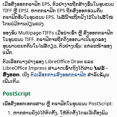
ເມື່ອສົ່ງອອກກຣາຟິກ EPS, ຕົວຢ່າງຈະຖືກສ້າງຂຶ້ນໃນຮູບແບບ
TIFF ຫຼື EPSI. ຫາກກຣາຟິກ EPS ຖືກສົ່ງອອກຮ່ວມກັບ
ກຣາຟິກອື່ນໃນຮູບແບບ EPS, ໄຟລ໌ນີ້ຈະຖືກຝັງໄວ້ໃນໄຟລ໌ໃໝ່
ໂດຍບໍ່ມີການປ່ຽນແປງ.
ຮອງຮັບ Multipage-TIFFs ເມື່ອນຳເຂົ້າ ຫຼື ສົ່ງອອກກຣາຟິກ
ໃນຮູບແບບ TIFF. ກຣາຟິກຈະຖືກດຶງອອກມາເປັນຊຸດຂອງ
ຮູບພາບແຍກກັນໃນໄຟລ໌ດຽວ, ຕົວຢ່າງເຊັ່ນ: ແຕ່ລະໜ້າຂອງ
ແຟັກ.
ຕົວເລືອກບາງຢ່າງຂອງ LibreOffice Draw ແລະ
LibreOffice Impress ສາມາດເຂົ້າເຖິງໄດ້ຜ່ານ
ໄຟລ໌ -
ສົ່ງອອກ
. ເບິ່ງ
ຕົວເລືອກການສົ່ງອອກກຣາຟິກ
ສຳລັບຂໍ້ມູນ
ເພີ່ມເຕີມ.
PostScript
ເພື່ອສົ່ງອອກເອກະສານ ຫຼື ກຣາຟິກໃນຮູບແບບ PostScript:
ຫາກທ່ານຍັງບໍ່ໄດ້ຕິດຕັ້ງ, ໃຫ້ຕິດຕັ້ງໄດຣເວີເຄື່ອງພິມ