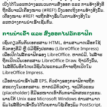
ເບິ່ງໄດ້ໃນລະຫວ່າງຂະບວນການສົ່ງອອກ ແລະ ການອ້າງອີງທີ່
ຖືກລຶບຈະມີເຄື່ອງໝາຍ (#REF!) ບົ່ງບອກເຖິງການອ້າງອີງນັ້ນ.
ເຄື່ອງໝາຍ #REF! ຈະຖືກສ້າງຂຶ້ນໃນການອ້າງອີງໃນ
ລະຫວ່າງການນຳເຂົ້າເຊັ່ນກັນ.
ການນຳເຂົ້າ ແລະ ສົ່ງອອກໄຟລ໌ກຣາຟິກ
ເຊັ່ນດຽວກັນກັບເອກະສານ HTML, ທ່ານສາມາດເລືອກໃຊ້
ຕົວຕອງທີ່ມີ ຫຼື ບໍ່ມີຊື່ອົງປະກອບ (LibreOffice Impress)
ເພື່ອເປີດໄຟລ໌ກຣາຟິກຂອງ LibreOffice. ຫາກບໍ່ມີ, ໄຟລ໌ຈະ
ຖືກເປີດເປັນເອກະສານ LibreOffice Draw. ຖ້າບໍ່ດັ່ງນັ້ນ,
ໄຟລ໌ທີ່ບັນທຶກໂດຍເວີຊັນໂປຣແກຣມເກົ່າຈະຖືກເປີດໃນ
LibreOffice Impress.
ເມື່ອທ່ານນຳເຂົ້າໄຟລ໌ EPS, ຕົວຢ່າງຂອງກຣາຟິກຈະຖືກ
ສະແດງໃນເອກະສານ. ຫາກບໍ່ມີຕົວຢ່າງ, ຈະມີຕົວແທນ
(placeholder) ທີ່ມີຂະໜາດເທົ່າກັບກຣາຟິກສະແດງແທນ.
ພາຍໃຕ້ Unix ແລະ Microsoft Windows ທ່ານສາມາດ
ພິມໄຟລ໌ທີ່ນຳເຂົ້ານັ້ນໄດ້ໂດຍການໃຊ້ເຄື່ອງພິມ PostScript.