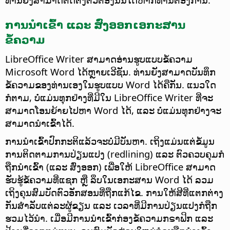
ການນຳເຂົ້າ ແລະ ສົ່ງອອກເອກະສານ
ຂໍ້ຄວາມ
LibreOffice Writer ສາມາດອ່ານຮູບແບບຂໍ້ຄວາມ
Microsoft Word ໄດ້ຫຼາຍເວີຊັນ. ທ່ານຍັງສາມາດບັນທຶກ
ຂໍ້ຄວາມຂອງທ່ານເອງໃນຮູບແບບ Word ໄດ້ຄືກັນ. ແນວໃດ
ກໍຕາມ, ບໍ່ແມ່ນທຸກຢ່າງທີ່ມີໃນ LibreOffice Writer ທີ່ຈະ
ສາມາດໂອນຍ້າຍໄປຫາ Word ໄດ້, ແລະ ບໍ່ແມ່ນທຸກຢ່າງຈະ
ສາມາດນຳເຂົ້າໄດ້.
ການນຳເຂົ້າປົກກະຕິແລ້ວຈະບໍ່ມີບັນຫາ. ເຖິງແມ່ນແຕ່ຂໍ້ມູນ
ການຕິດຕາມການປ່ຽນແປງ (redlining) ແລະ ຕົວຄວບຄຸມກໍ
ຖືກນຳເຂົ້າ (ແລະ ສົ່ງອອກ) ເພື່ອໃຫ້ LibreOffice ສາມາດ
ຮັບຮູ້ຂໍ້ຄວາມທີ່ແຊກ ຫຼື ລຶບໃນເອກະສານ Word ໄດ້ ລວມ
ເຖິງຄຸນສົມບັດຕົວອັກສອນທີ່ຖືກແກ້ໄຂ. ການໃຫ້ສີທີ່ແຕກຕ່າງ
ກັນສຳລັບແຕ່ລະຜູ້ຂຽນ ແລະ ເວລາທີ່ມີການປ່ຽນແປງກໍຖືກ
ຮວມໄວ້ນຳ. ເມື່ອມີການນຳເຂົ້າກ່ອງຂໍ້ຄວາມກຣາຟິກ ແລະ