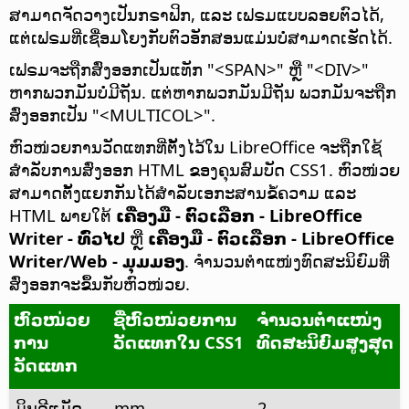
ສາມາດຈັດວາງເປັນກຣາຟິກ,
ແລະ ເຟຣມແບບລອຍຕົວໄດ້,
ແຕ່ເຟຣມທີ່ເຊື່ອມໂຍງກັບຕົວອັກສອນແມ່ນບໍ່ສາມາດເຮັດໄດ້.
ເຟຣມຈະຖືກສົ່ງອອກເປັນແທັກ "<SPAN>" ຫຼື "<DIV>"
ຫາກພວກມັນບໍ່ມີຖັນ. ແຕ່ຫາກພວກມັນມີຖັນ ພວກມັນຈະຖືກ
ສົ່ງອອກເປັນ "<MULTICOL>".
ຫົວໜ່ວຍການວັດແທກທີ່ຕັ້ງໄວ້ໃນ LibreOffice ຈະຖືກໃຊ້
ສຳລັບການສົ່ງອອກ HTML ຂອງຄຸນສົມບັດ CSS1. ຫົວໜ່ວຍ
ສາມາດຕັ້ງແຍກກັນໄດ້ສຳລັບເອກະສານຂໍ້ຄວາມ ແລະ
HTML ພາຍໃຕ້
ເຄື່ອງມື - ຕົວເລືອກ
- LibreOffice
Writer - ທົ່ວໄປ
ຫຼື
ເຄື່ອງມື - ຕົວເລືອກ
- LibreOffice
Writer/Web - ມຸມມອງ
. ຈຳນວນຕຳແໜ່ງທົດສະນິຍົມທີ່
ສົ່ງອອກຈະຂຶ້ນກັບຫົວໜ່ວຍ.
ຫົວໜ່ວຍ
ຊື່ຫົວໜ່ວຍການ
ຈຳນວນຕຳແໜ່ງ
ການ
ວັດແທກໃນ CSS1
ທົດສະນິຍົມສູງສຸດ
ວັດແທກ
ມິນລີແມັດ
mm
2