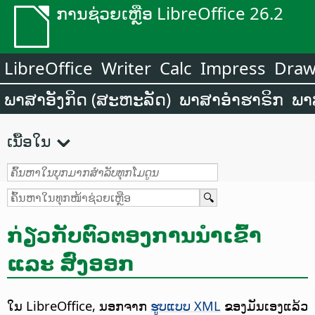
ການຊ່ວຍເຫຼືອ LibreOffice 26.2
LibreOffice
Writer
Calc
Impress
Dra
ພາສາອັງກິດ (ສະຫະລັດ)
ພາສາອຳຮາຣິກ
ພາ
ເນື້ອໃນ
ກ່ຽວກັບຕົວຕອງການນຳເຂົ້າ
ແລະ ສົ່ງອອກ
ໃນ LibreOffice, ນອກຈາກ
ຮູບແບບ XML
ຂອງມັນເອງແລ້ວ