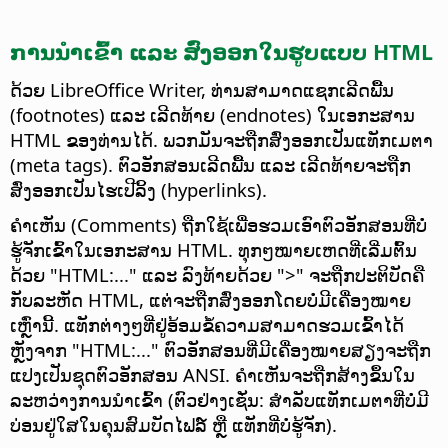
ການນຳເຂົ້າ ແລະ ສົ່ງອອກໃນຮູບແບບ HTML
ດ້ວຍ LibreOffice Writer, ທ່ານສາມາດແຊກເລີດພື້ນ
(footnotes) ແລະ ເລີດທ້າຍ (endnotes) ໃນເອກະສານ
HTML ຂອງທ່ານໄດ້. ພວກມັນຈະຖືກສົ່ງອອກເປັນແທັກເມຕາ
(meta tags). ຕົວອັກສອນເລີດພື້ນ ແລະ ເລີດທ້າຍຈະຖືກ
ສົ່ງອອກເປັນໄຮເປີລິ້ງ (hyperlinks).
ຄຳເຫັນ (Comments) ຖືກໃຊ້ເພື່ອຮວມເອົາຕົວອັກສອນທີ່ບໍ່
ຮູ້ຈັກເຂົ້າໃນເອກະສານ HTML. ທຸກໆໝາຍເຫດທີ່ເລີ່ມຕົ້ນ
ດ້ວຍ "HTML:..." ແລະ ລົງທ້າຍດ້ວຍ ">" ຈະຖືກປະຕິບັດຄື
ກັບລະຫັດ HTML, ແຕ່ຈະຖືກສົ່ງອອກໂດຍບໍ່ມີເຄື່ອງໝາຍ
ເຫຼົ່ານີ້. ແທັກຕ່າງໆທີ່ຢູ່ອ້ອມຂໍ້ຄວາມສາມາດຮວມເຂົ້າໄດ້
ຫຼັງຈາກ "HTML:..." ຕົວອັກສອນທີ່ມີເຄື່ອງໝາຍສຽງຈະຖືກ
ແປງເປັນຊຸດຕົວອັກສອນ ANSI. ຄຳເຫັນຈະຖືກສ້າງຂຶ້ນໃນ
ລະຫວ່າງການນຳເຂົ້າ (ຕົວຢ່າງເຊັ່ນ: ສຳລັບແທັກເມຕາທີ່ບໍ່ມີ
ບ່ອນຢູ່ໃສໃນຄຸນສົມບັດໄຟລ໌ ຫຼື ແທັກທີ່ບໍ່ຮູ້ຈັກ).