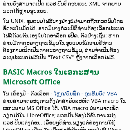
ທ່ານຍັງສາມາດເປີດ ແລະ ບັນທຶກຮູບແບບ XML ຈາກພາຍ
ນອກໄດ້ຫຼາຍຮູບແບບ.
ໃນ UNIX, ຮູບແບບໄຟລ໌ບາງຢ່າງບໍ່ສາມາດຖືກກວດພົບໂດຍ
ອັດຕະໂນມັດໄດ້.
ອາດມີບາງກໍລະນີທີ່ທ່ານຕ້ອງເລືອກປະເພດ
ໄຟລ໌ດ້ວຍຕົນເອງໃນໄດອາລັອກ
ເປີດ
. ຕົວຢ່າງເຊັ່ນ: ຫາກ
ທ່ານມີຕາຕະລາງຖານຂໍ້ມູນໃນຮູບແບບຂໍ້ຄວາມທີ່ທ່ານ
ຕ້ອງການເປີດເປັນຕາຕະລາງຖານຂໍ້ມູນ, ທ່ານຈຳເປັນຕ້ອງ
ລະບຸປະເພດໄຟລ໌ເປັນ "Text CSV" ຫຼັງຈາກເລືອກໄຟລ໌.
BASIC Macros ໃນເອກະສານ
Microsoft Office
ໃນ
ເຄື່ອງມື - ຕົວເລືອກ
-
ໂຫຼດ/ບັນທຶກ - ຄຸນສົມບັດ VBA
ທ່ານສາມາດລະບຸການຕັ້ງຄ່າສຳລັບລະຫັດ VBA macro ໃນ
ເອກະສານ MS Office ໄດ້. VBA macro ບໍ່ສາມາດເຮັດ
ວຽກໄດ້ໃນ LibreOffice; ພວກມັນຕ້ອງໄດ້ຮັບການແປງ
ແລະ ປັບແຕ່ງກ່ອນ. ເລື້ອຍໆທີ່ທ່ານພຽງແຕ່ຕ້ອງການໃຊ້
LibreOffice ເພື່ອປ່ຽນເນື້ອຫາທີ່ເບິ່ງເຫັນຂອງໄຟລ໌ Word,