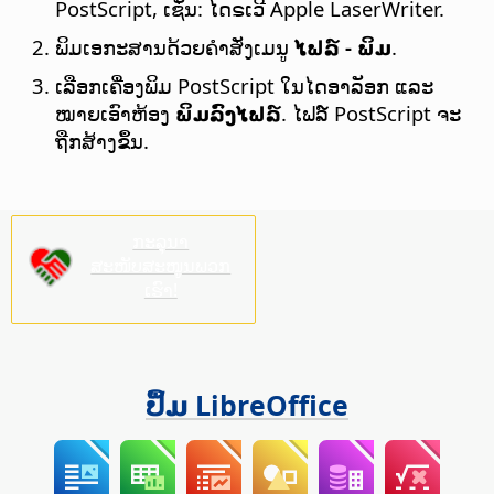
PostScript, ເຊັ່ນ: ໄດຣເວີ Apple LaserWriter.
ພິມເອກະສານດ້ວຍຄຳສັ່ງເມນູ
ໄຟລ໌ - ພິມ
.
ເລືອກເຄື່ອງພິມ PostScript ໃນໄດອາລັອກ ແລະ
ໝາຍເອົາຫ້ອງ
ພິມລົງໄຟລ໌
. ໄຟລ໌ PostScript ຈະ
ຖືກສ້າງຂຶ້ນ.
ກະລຸນາ
ສະໜັບສະໜູນພວກ
ເຮົາ!
ປຶ້ມ LibreOffice