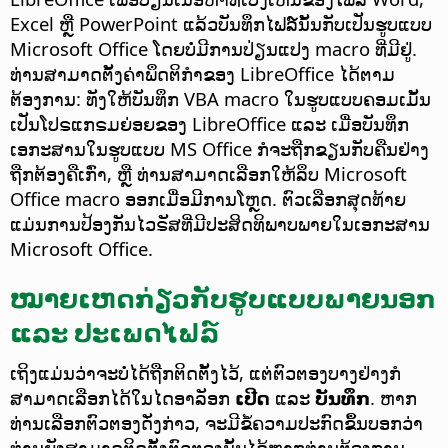
Excel ຫຼື PowerPoint ແລ້ວບັນທຶກໄຟລ໌ນັ້ນກັບເປັນຮູບແບບ
Microsoft Office ໂດຍບໍ່ມີການປ່ຽນແປງ macro ທີ່ມີຢູ່.
ທ່ານສາມາດຕັ້ງຄ່າພຶດຕິກຳຂອງ LibreOffice ໄດ້ຕາມ
ຕ້ອງການ: ທັງໃຫ້ບັນທຶກ VBA macro ໃນຮູບແບບຄອມເມັ້ນ
ເປັນໂປຣແກຣມຍ່ອຍຂອງ LibreOffice ແລະ ເມື່ອບັນທຶກ
ເອກະສານໃນຮູບແບບ MS Office ກໍຈະຖືກຂຽນກັບຄືນຢ່າງ
ຖືກຕ້ອງຄືເກົ່າ, ຫຼື ທ່ານສາມາດເລືອກໃຫ້ລຶບ Microsoft
Office macro ອອກເມື່ອມີການໂຫຼດ. ຕົວເລືອກສຸດທ້າຍ
ແມ່ນການປ້ອງກັນໄວຣັສທີ່ມີປະສິດທິພາບພາຍໃນເອກະສານ
Microsoft Office.
ໝາຍເຫດກ່ຽວກັບຮູບແບບພາຍນອກ
ແລະ ປະເພດໄຟລ໌
ເຖິງແມ່ນວ່າຈະບໍ່ໄດ້ຖືກຕິດຕັ້ງໄວ້, ແຕ່ຕົວຕອງບາງຢ່າງກໍ
ສາມາດເລືອກໄດ້ໃນໄດອາລັອກ
ເປີດ
ແລະ
ບັນທຶກ
. ຫາກ
ທ່ານເລືອກຕົວຕອງດັ່ງກ່າວ, ຈະມີຂໍ້ຄວາມປະກົດຂຶ້ນບອກວ່າ
ທ່ານຍັງສາມາດຕິດຕັ້ງຕົວຕອງນັ້ນໄດ້ຫາກທ່ານຕ້ອງການ.