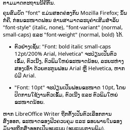
ຕາມມາດຕະຖານນີ້ຄືກັນ.
ຄຸນສົມບັດ "font" ແມ່ນສອດຄ່ອງກັບ Mozilla Firefox; ນັ້ນ
ກໍຄື, ກ່ອນຂະໜາດຟອນ ທ່ານສາມາດລະບຸຄ່າເສີມສຳລັບ
"font-style" (italic, none), "font-variant" (normal,
small-caps) ແລະ "font-weight" (normal, bold) ໄດ້.
ຕົວຢ່າງເຊັ່ນ: "Font: bold italic small-caps
12pt/200% Arial, Helvetica" ຈະປ່ຽນເປັນຕົວ
ເຂັ້ມ, ຕົວເນີ້ງ, ຕົວພິມໃຫຍ່ຂະໜາດນ້ອຍ, ລະຍະຫ່າງ
ສອງເທົ່າ ດ້ວຍຕະກູນຟອນ Arial ຫຼື Helvetica, ຫາກ
ບໍ່ມີ Arial.
"Font: 10pt" ຈະປ່ຽນເປັນຟອນຂະໜາດ 10pt, ໂດຍ
ປິດການໃຊ້ງານຕົວເຂັ້ມ, ຕົວເນີ້ງ ແລະ ຕົວພິມໃຫຍ່
ຂະໜາດນ້ອຍ.
ຫາກ LibreOffice Writer ຖືກຕັ້ງເປັນຕົວເລືອກການ
ສົ່ງອອກ, ຂະໜາດຂອງຟີວຄວບຄຸມ ແລະ ຂອບພາຍໃນຂອງ
ມັນຈະຖືກສົ່ງອອກເປັນຮູບແບບ (ຮູບແບບການພິມ).