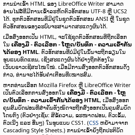
ການນຳເຂົ້າ HTML ຂອງ LibreOffice Writer ສາມາດ
ອ່ານໄຟລ໌ທີ່ມີການເຂົ້າລະຫັດຕົວອັກສອນ UTF-8 ຫຼື UCS2
ໄດ້. ທຸກຕົວອັກສອນທີ່ມີຢູ່ໃນຊຸດຕົວອັກສອນ ANSI ຫຼື ໃນຊຸດ
ຕົວອັກສອນຂອງລະບົບຈະສາມາດສະແດງຜົນໄດ້.
ເມື່ອສົ່ງອອກເປັນ HTML, ຈະໃຊ້ຊຸດຕົວອັກສອນທີ່ຖືກເລືອກ
ໃນ
ເຄື່ອງມື - ຕົວເລືອກ
- ໂຫຼດ/ບັນທຶກ - ຄວາມເຂົ້າກັນ
ໄດ້ຂອງ HTML
. ຕົວອັກສອນທີ່ບໍ່ມີຢູ່ໃນນັ້ນຈະຖືກຂຽນໃນ
ຮູບແບບທົດແທນ, ເຊິ່ງສະແດງຜົນໄດ້ຢ່າງຖືກຕ້ອງໃນ
ເວັບບຣາວເຊີສະໄໝໃໝ່. ເມື່ອມີການສົ່ງອອກຕົວອັກສອນດັ່ງ
ກ່າວ, ທ່ານຈະໄດ້ຮັບຄຳເຕືອນທີ່ເໝາະສົມ.
ຫາກທ່ານເລືອກ Mozilla Firefox ຫຼື LibreOffice Writer
ເປັນຕົວເລືອກການສົ່ງອອກໃນ
ເຄື່ອງມື - ຕົວເລືອກ
- ໂຫຼ
ດ/ບັນທຶກ - ຄວາມເຂົ້າກັນໄດ້ຂອງ HTML
, ເມື່ອສົ່ງອອກ
ຄຸນສົມບັດຟອນທີ່ສຳຄັນທັງໝົດຈະຖືກສົ່ງອອກເປັນຄຸນສົມບັດ
ໂດຍກົງ (ຕົວຢ່າງເຊັ່ນ: ສີຂໍ້ຄວາມ, ຂະໜາດຟອນ, ຕົວເຂັ້ມ,
ຕົວເນີ້ງ ແລະ ອື່ນໆ) ໃນຮູບແບບ CSS1. (
CSS
ຫຍໍ້າມາຈາກ
Cascading Style Sheets.) ການນຳເຂົ້າຍັງຖືກປະຕິບັດ