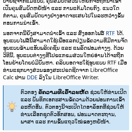
ປ້າຍຊື່ຈາກແມ່ແບບ, ຄຸນສົມບັດສ່ວນໃຫຍ່ກໍຈະຖືກນຳເຂົ້າ
ເປັນຄຸນສົມບັດຫຍໍ້ໜ້າ ແລະ ການແຕ້ມໂດຍກົງ. ແນວໃດ
ກໍຕາມ, ຄຸນສົມບັດບາງຢ່າງອາດຈະເສຍໄປໃນລະຫວ່າງຂັ້ນ
ຕອນການນຳເຂົ້າ.
ນອກຈາກນີ້ຍັງສາມາດນຳເຂົ້າ ແລະ ສົ່ງອອກໄຟລ໌
RTF
ໄດ້.
ຮູບແບບໄຟລ໌ນີ້ສາມາດໃຊ້ເພື່ອແລກປ່ຽນຂໍ້ຄວາມທີ່ມີການຈັດ
ຮູບແບບຂ້າມແອັບພລິເຄຊັນ ແລະ ແພລັດຟອມຕ່າງໆ. ດ້ວຍ
ວິທີນີ້, ຮູບແບບຕ່າງໆທີ່ໂປຣແກຣມສ່ວນໃຫຍ່ອ່ານໄດ້ຈະຖືກ
ໂອນຍ້າຍໂດຍບໍ່ມີບັນຫາ. ຄລິບບອດຈະໃຊ້ຮູບແບບ RTF ເມື່ອ
ທ່ານແຊກບາງສ່ວນຂອງສະເປຣດຊີດຈາກ LibreOffice
Calc ຜ່ານ
DDE
ລົງໃນ LibreOffice Writer.
ຕົວຕອງ
ຂໍ້ຄວາມທີ່ເຂົ້າລະຫັດ
ຊ່ວຍໃຫ້ທ່ານເປີດ
ແລະ ບັນທຶກເອກະສານຂໍ້ຄວາມດ້ວຍຟອນການເຂົ້າ
ລະຫັດອື່ນ. ຕົວຕອງນີ້ຈະເປີດໄດອາລັອກທີ່ຊ່ວຍໃຫ້
ທ່ານເລືອກຊຸດຕົວອັກສອນ, ຟອນມາດຕະຖານ,
ພາສາ ແລະ ການຂຶ້ນແຖວໃໝ່ຂອງຫຍໍ້ໜ້າ.