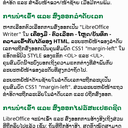
ທຳອິດ ແລະ ສຳລັບໜ້າຂວາ/ໜ້າຊ້າຍ ເມື່ອມີການພິມ.
ການນຳເຂົ້າ ແລະ ສົ່ງອອກລຳດັບເລກ
ຫາກເລືອກຕົວເລືອກການສົ່ງອອກເປັນ "LibreOffice
Writer" ໃນ
ເຄື່ອງມື - ຕົວເລືອກ
- ໂຫຼດ/ບັນທຶກ -
ຄວາມເຂົ້າກັນໄດ້ຂອງ HTML
, ລະຍະຫຍໍ້ໜ້າຂອງລຳດັບ
ເລກຈະຖືກສົ່ງອອກເປັນຄຸນສົມບັດ CSS1 "margin-left" ໃນ
ແອັດທຣິບິວ STYLE ຂອງແທັກ <OL> ແລະ <UL>.
ຄຸນສົມບັດນີ້ຈະບົ່ງບອກເຖິງຄວາມແຕກຕ່າງທີ່ສຳພັນກັບ
ລະຍະຫຍໍ້ໜ້າຂອງລະດັບທີ່ສູງກວ່າຖັດໄປ.
ລະຍະຫຍໍ້ໜ້າດ້ານຊ້າຍໃນລຳດັບເລກຈະຖືກລະບຸເປັນ
ຄຸນສົມບັດ CSS1 "margin-left". ສ່ວນລະຍະຫຍໍ້ໜ້າແຖວ
ທຳອິດຈະຖືກລະເລີຍໃນລຳດັບເລກ ແລະ ບໍ່ຖືກສົ່ງອອກ.
ການນຳເຂົ້າ ແລະ ສົ່ງອອກໄຟລ໌ສະເປຣດຊີດ
LibreOffice ຈະນຳເຂົ້າ ແລະ ສົ່ງອອກການອ້າງອີງເຖິງສ່ວນ
ທີ່ຖືກລຶບໄປແລ້ວ ເຊັ່ນ: ຖັນທີ່ຖືກອ້າງອີງ. ສູດທັງໝົດສາມາດ