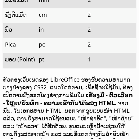
ຊັງຕີແມັດ
cm
2
ນິ້ວ
in
2
Pica
pc
2
ພອຍ (Point)
pt
1
ຕົວຕອງເວັບເພດຂອງ LibreOffice ຮອງຮັບຄວາມສາມາດ
ບາງຢ່າງຂອງ CSS2. ແນວໃດກໍຕາມ, ເພື່ອທີ່ຈະໃຊ້ມັນ, ຕ້ອງ
ເປີດການສົ່ງອອກໂຄງຮ່າງການພິມໃນ
ເຄື່ອງມື - ຕົວເລືອກ
- ໂຫຼດ/ບັນທຶກ - ຄວາມເຂົ້າກັນໄດ້ຂອງ HTML
. ຈາກ
ນັ້ນ, ໃນເອກະສານ HTML, ນອກຈາກຮູບແບບໜ້າ HTML
ແລ້ວ, ທ່ານຍັງສາມາດໃຊ້ຮູບແບບ "ໜ້າທຳອິດ", "ໜ້າຊ້າຍ"
ແລະ "ໜ້າຂວາ" ໄດ້ອີກດ້ວຍ. ຮູບແບບເຫຼົ່ານີ້ຈະຊ່ວຍໃຫ້
ທ່ານຕັ້ງຂະໜາດໜ້າ ແລະ ຂອບທີ່ແຕກຕ່າງກັນສຳລັບໜ້າ