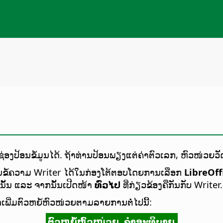
ປ້ອນຂໍ້ມູນໄດ້. ຖ້າທ່ານປ້ອນພຽງແຕ່ຄ່າຕົວເລກ, ຫົວໜ່ວຍວັດ
ຂໍ້ຄວາມ Writer ໄດ້ໃນກ່ອງໂຕ້ຕອບໂດຍການເລືອກ
LibreOff
ັ້ນ ແລະ ຈາກນັ້ນເປີດໜ້າ
ທົ່ວໄປ
ທີ່ກ່ຽວຂ້ອງຄືກັນກັບ Writer.
ພີ່ມຕົວຫຍໍ້ຫົວໜ່ວຍຕາມລາຍການຕໍ່ໄປນີ້:
ຕົວຫຍໍ້ຫົວໜ່ວຍ
ຄຳອະທິບາຍ