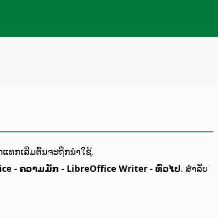
ແທກເລີ່ມຕົ້ນຈະຖືກນຳໃຊ້.
ice - ຄວາມມັກ
- LibreOffice Writer - ທົ່ວໄປ
. ສຳລັບ