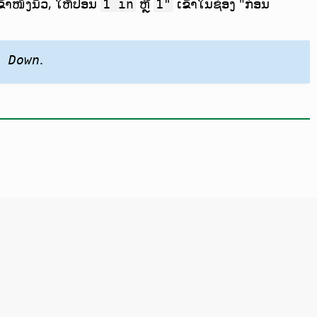
ົ້າໜຶ່ງນິ້ວ, ໃຫ້ປ້ອນ
ຫຼື
ເຂົ້າໃນຊ່ອງ "ກ່ອນ
1 in
1"
.
e Down