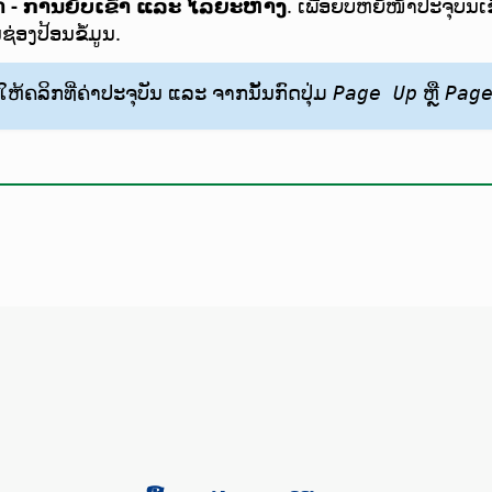
າ - ການຍັບເຂົ້າ ແລະ ໄລຍະຫ່າງ
. ເພື່ອຍັບຫຍໍ້ໜ້າປະຈຸບັນເຂ
ຊ່ອງປ້ອນຂໍ້ມູນ.
 ໃຫ້ຄລິກທີ່ຄ່າປະຈຸບັນ ແລະ ຈາກນັ້ນກົດປຸ່ມ
ຫຼື
Page Up
Pag