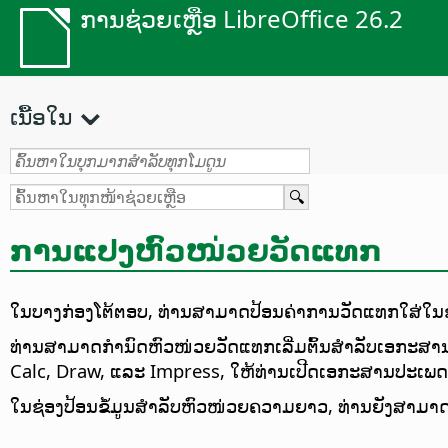
ການຊ່ວຍເຫຼືອ LibreOffice 26.2
ເນື້ອໃນ
ການແປງຫົວໜ່ວຍວັດແທກ
ໃນບາງກ່ອງໂຕ້ຕອບ, ທ່ານສາມາດປ້ອນຄ່າການວັດແທກໃສ່ໃນຊ່ອງ
ທ່ານສາມາດກຳນົດຫົວໜ່ວຍວັດແທກເລີ່ມຕົ້ນສຳລັບເອກະສານ
Calc, Draw, ແລະ Impress, ໃຫ້ທ່ານເປີດເອກະສານປະເພດນ
ໃນຊ່ອງປ້ອນຂໍ້ມູນສຳລັບຫົວໜ່ວຍຄວາມຍາວ, ທ່ານຍັງສາມາດເ