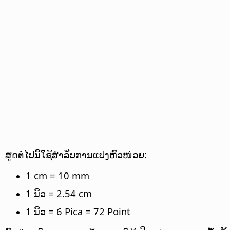
ສູດຕໍ່ໄປນີ້ໃຊ້ສຳລັບການແປງຫົວໜ່ວຍ:
1 cm = 10 mm
1 ນິ້ວ = 2.54 cm
1 ນິ້ວ = 6 Pica = 72 Point