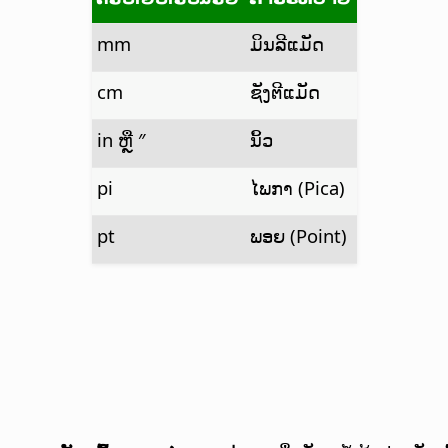
mm
ມິນລີແມັດ
cm
ຊັງຕີແມັດ
in ຫຼື ″
ນິ້ວ
pi
ໄພກາ (Pica)
pt
ພອຍ (Point)