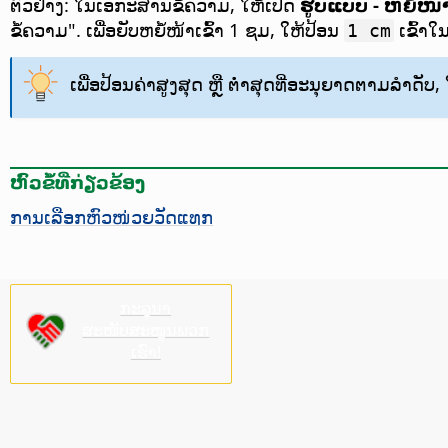
ຕົວຢ່າງ: ໃນເອກະສານຂໍ້ຄວາມ, ໃຫ້ເປີດ
ຮູບແບບ - ຫຍໍ້ໜ້
ຂໍ້ຄວາມ". ເພື່ອຍັບຫຍໍ້ໜ້າເຂົ້າ 1 ຊມ, ໃຫ້ປ້ອນ
ເຂົ້າໃນ
1 cm
ເພື່ອປ້ອນຄ່າສູງສຸດ ຫຼື ຕ່ຳສຸດທີ່ອະນຸຍາດຕາມລຳດັບ,
ຫົວຂໍ້ທີ່ກ່ຽວຂ້ອງ
ການເລືອກຫົວໜ່ວຍວັດແທກ
ກະລຸນາ
ສະໜັບສະໜູນພວກ
ເຮົາ!