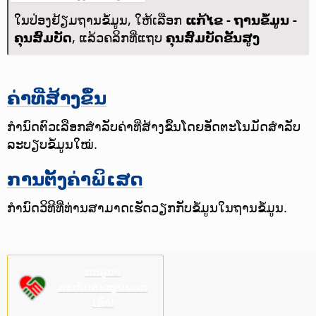
ໃນປ່ອງຢ້ຽມຖານຂໍ້ມູນ, ໃຫ້ເລືອກ
ແກ້ໄຂ - ຖານຂໍ້ມູນ -
ຄຸນສົມບັດ
, ແລ້ວຄລິກທີ່ແຖບ
ຄຸນສົມບັດຂັ້ນສູງ
ຄ່າທີ່ສ້າງຂຶ້ນ
ກຳນົດຕົວເລືອກສຳລັບຄ່າທີ່ສ້າງຂຶ້ນໂດຍອັດຕະໂນມັດສຳລັບ
ລະບຽບຂໍ້ມູນໃໝ່.
ການຕັ້ງຄ່າພິເສດ
ກຳນົດວິທີທີ່ທ່ານສາມາດເຮັດວຽກກັບຂໍ້ມູນໃນຖານຂໍ້ມູນ.
ກະລຸນາ
ສະໜັບສະໜູນພວກ
ເຮົາ!