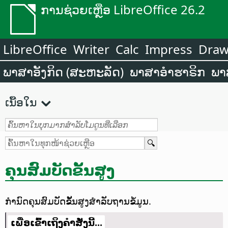
ການຊ່ວຍເຫຼືອ LibreOffice 26.2
LibreOffice
Writer
Calc
Impress
Dra
ພາສາອັງກິດ (ສະຫະລັດ)
ພາສາອຳຮາຣິກ
ພາ
ເນື້ອໃນ
ຄຸນສົມບັດຂັ້ນສູງ
ກຳນົດຄຸນສົມບັດຂັ້ນສູງສຳລັບຖານຂໍ້ມູນ.
ເພື່ອເຂົ້າເຖິງຄຳສັ່ງນີ້...