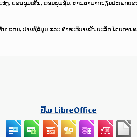
ທ່ງ, ແຜນພູມເສັ້ນ, ແຜນພູມຮຸ້ນ. ທ່ານສາມາດປ່ຽນປະເພດແຜນພູ
່ນ: ແກນ, ປ້າຍຊື່ຂໍ້ມູນ ແລະ ຄຳອະທິບາຍສັນຍະລັກ ໂດຍການຄ
ປຶ້ມ LibreOffice