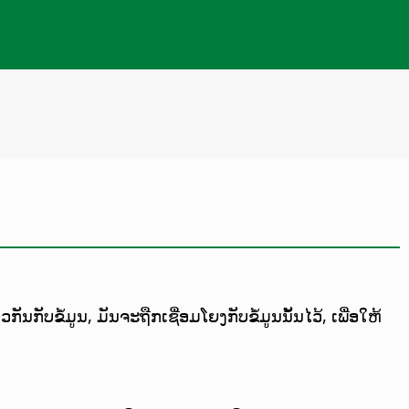
ຂໍ້ມູນ, ມັນຈະຖືກເຊື່ອມໂຍງກັບຂໍ້ມູນນັ້ນໄວ້, ເພື່ອໃຫ້