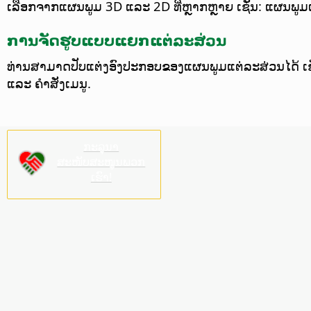
ເລືອກຈາກແຜນພູມ 3D ແລະ 2D ທີ່ຫຼາກຫຼາຍ ເຊັ່ນ: ແຜນພູມແ
ການຈັດຮູບແບບແຍກແຕ່ລະສ່ວນ
ທ່ານສາມາດປັບແຕ່ງອົງປະກອບຂອງແຜນພູມແຕ່ລະສ່ວນໄດ້ ເຊັ
ແລະ ຄຳສັ່ງເມນູ.
ກະລຸນາ
ສະໜັບສະໜູນພວກ
ເຮົາ!