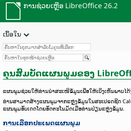
ການຊ່ວຍເຫຼືອ LibreOffice 26.2
ເນື້ອໃນ
ຄຸນສົມບັດແຜນພູມຂອງ LibreOff
ແຜນພູມຊ່ວຍໃຫ້ທ່ານນຳສະເໜີຂໍ້ມູນເພື່ອໃຫ້ເບິ່ງເຫັນພາບໄດ້
ທ່ານສາມາດສ້າງແຜນພູມຈາກແຫຼ່ງຂໍ້ມູນໃນສະເປຣດຊີດ Calc ຫຼື
ແຜນພູມອັບເດດໂດຍອັດຕະໂນມັດເມື່ອທ່ານປ່ຽນແຫຼ່ງຂໍ້ມູນ.
ການເລືອກປະເພດແຜນພູມ