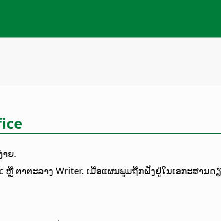
ice
ງ່າຍ.
 ຕາຕະລາງ Writer. ເມື່ອແຜນພູມຖືກຝັງຢູ່ໃນເອກະສານດຽວກັນກັບ