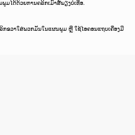
ມໄດ້ດ້ວຍການຄລິກເມົາສ໌ພຽງບໍ່ເທື່ອ.
ລິກຂວາໃສ່ພວກມັນໃນແຜນພູມ ຫຼື ໃຊ້ໄອຄອນແຖບເຄື່ອງມື