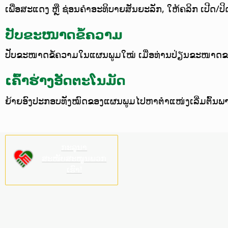
ເພື່ອສະແດງ ຫຼື ຊ່ອນຄຳອະທິບາຍສັນຍະລັກ, ໃຫ້ຄລິກ ເປີດ
ປັບຂະໜາດຂໍ້ຄວາມ
ປັບຂະໜາດຂໍ້ຄວາມໃນແຜນພູມໃໝ່ ເມື່ອທ່ານປ່ຽນຂະໜາດ
ເຄົ້າຮ່າງອັດຕະໂນມັດ
ຍ້າຍອົງປະກອບທັງໝົດຂອງແຜນພູມໄປຫາຕຳແໜ່ງເລີ່ມຕົ້ນພາຍ
ກະລຸນາ
ສະໜັບສະໜູນພວກ
ເຮົາ!