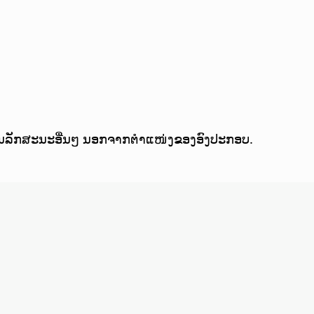
 ຄຸນລັກສະນະອື່ນໆ ນອກຈາກຕຳແໜ່ງຂອງອົງປະກອບ.