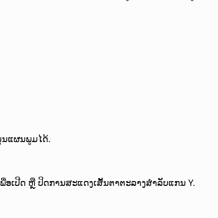
ມູນແຜນພູມໄດ້.
ອເປີດ ຫຼື ປິດການສະແດງເສັ້ນຕາຕະລາງສຳລັບແກນ Y.