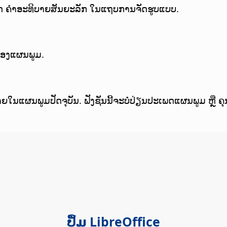
/ປິດ ຄຳອະທິບາຍສັນຍະລັກ ໃນແຖບການຈັດຮູບແບບ.
ຂອງແຜນພູມ.
ໃນແຜນພູມປັດຈຸບັນ. ຟັງຊັນນີ້ຈະບໍ່ປ່ຽນປະເພດແຜນພູມ ຫຼື
ປຶ້ມ LibreOffice