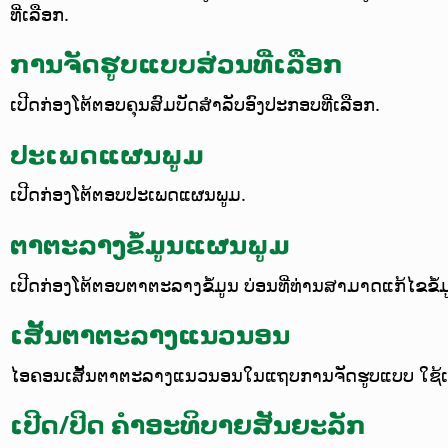
ທີ່ເລືອກ.
ການຈັດຮູບແບບສ່ວນທີ່ເລືອກ
ເປີດກ່ອງໂຕ້ຕອບຄຸນສົມບັດສຳລັບອົງປະກອບທີ່ເລືອກ.
ປະເພດແຜນພູມ
ເປີດກ່ອງໂຕ້ຕອບປະເພດແຜນພູມ.
ຕາຕະລາງຂໍ້ມູນແຜນພູມ
ເປີດກ່ອງໂຕ້ຕອບຕາຕະລາງຂໍ້ມູນ ບ່ອນທີ່ທ່ານສາມາດແກ້ໄຂຂໍ້
ເສັ້ນຕາຕະລາງແນວນອນ
ໄອຄອນເສັ້ນຕາຕະລາງແນວນອນໃນແຖບການຈັດຮູບແບບ ໃຊ້ເພື່
ເປີດ/ປິດ ຄຳອະທິບາຍສັນຍະລັກ