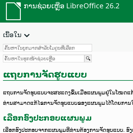
ການຊ່ວຍເຫຼືອ LibreOffice 26.2
ເນື້ອໃນ
ແຖບການຈັດຮູບແບບ
ແຖບການຈັດຮູບແບບຈະສະແດງຂຶ້ນເມື່ອແຜນພູມຢູ່ໃນໂໝດແກ້ໄ
ທ່ານສາມາດແກ້ໄຂການຈັດຮູບແບບຂອງແຜນພູມໄດ້ໂດຍການໃ
ເລືອກອົງປະກອບແຜນພູມ
ເລືອກອົງປະກອບຈາກແຜນພູມທີ່ທ່ານຕ້ອງການຈັດຮູບແບບ. ອົງ