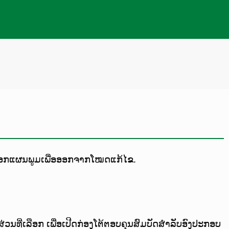
າງນອກແຜນພູມເພື່ອອອກຈາກໂໝດແກ້ໄຂ.
ນທີ່ເລືອກ ເພື່ອເປີດກ່ອງໂຕ້ຕອບຄຸນສົມບັດສຳລັບອົງປະກອບ