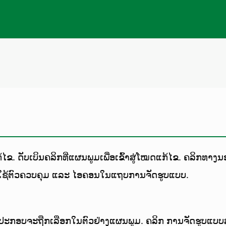
ຂ. ດັບເບິນຄລິກທີ່ແຜນພູມເພື່ອເຂົ້າສູ່ໂໝດແກ້ໄຂ. ຄລິກທ
ຊ້ຕົວຄວບຄຸມ ແລະ ໄອຄອນໃນແຖບການຈັດຮູບແບບ.
ປະກອບຈະຖືກເລືອກໃນຕົວຢ່າງແຜນພູມ. ຄລິກ ການຈັດຮູບແບບສ່ວ