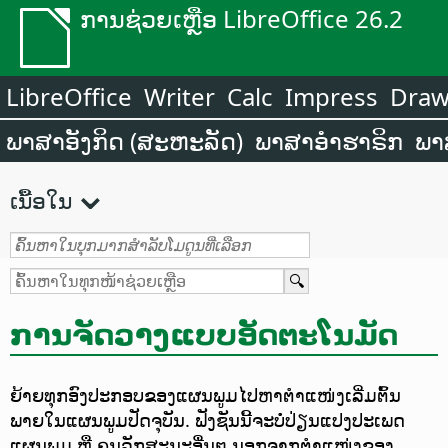
ການຊ່ວຍເຫຼືອ LibreOffice 26.2
LibreOffice
Writer
Calc
Impress
Dra
ພາສາອັງກິດ (ສະຫະລັດ)
ພາສາອຳຮາຣິກ
ພາ
ເນື້ອໃນ
ການຈັດວາງແບບອັດຕະໂນມັດ
ຍ້າຍທຸກອົງປະກອບຂອງແຜນພູມໄປຫາຕຳແໜ່ງເລີ່ມຕົ້ນ
ພາຍໃນແຜນພູມປັດຈຸບັນ. ຟັງຊັນນີ້ຈະບໍ່ປ່ຽນແປງປະເພດ
ແຜນພູມ ຫຼື ຄຸນລັກສະນະອື່ນໆ ນອກຈາກຕຳແໜ່ງຂອງ