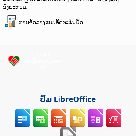
ອົງປະກອບ.
ການຈັດວາງແບບອັດຕະໂນມັດ
ກະລຸນາ
ສະໜັບສະໜູນພວກ
ເຮົາ!
ປຶ້ມ LibreOffice