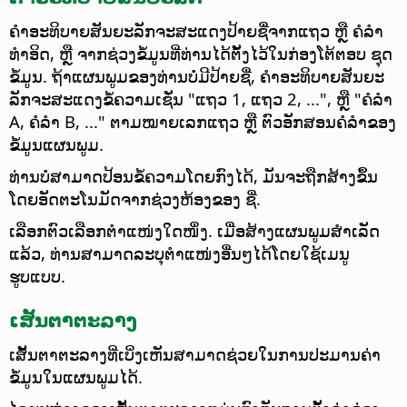
ຄຳອະທິບາຍສັນຍະລັກຈະສະແດງປ້າຍຊື່ຈາກແຖວ ຫຼື ຄໍລຳ
ທຳອິດ, ຫຼື ຈາກຊ່ວງຂໍ້ມູນທີ່ທ່ານໄດ້ຕັ້ງໄວ້ໃນກ່ອງໂຕ້ຕອບ ຊຸດ
ຂໍ້ມູນ. ຖ້າແຜນພູມຂອງທ່ານບໍ່ມີປ້າຍຊື່, ຄຳອະທິບາຍສັນຍະ
ລັກຈະສະແດງຂໍ້ຄວາມເຊັ່ນ "ແຖວ 1, ແຖວ 2, ...", ຫຼື "ຄໍລຳ
A, ຄໍລຳ B, ..." ຕາມໝາຍເລກແຖວ ຫຼື ຕົວອັກສອນຄໍລຳຂອງ
ຂໍ້ມູນແຜນພູມ.
ທ່ານບໍ່ສາມາດປ້ອນຂໍ້ຄວາມໂດຍກົງໄດ້, ມັນຈະຖືກສ້າງຂຶ້ນ
ໂດຍອັດຕະໂນມັດຈາກຊ່ວງຫ້ອງຂອງ ຊື່.
ເລືອກຕົວເລືອກຕຳແໜ່ງໃດໜຶ່ງ. ເມື່ອສ້າງແຜນພູມສຳເລັດ
ແລ້ວ, ທ່ານສາມາດລະບຸຕຳແໜ່ງອື່ນໆໄດ້ໂດຍໃຊ້ເມນູ
ຮູບແບບ.
ເສັ້ນຕາຕະລາງ
ເສັ້ນຕາຕະລາງທີ່ເບິ່ງເຫັນສາມາດຊ່ວຍໃນການປະມານຄ່າ
ຂໍ້ມູນໃນແຜນພູມໄດ້.