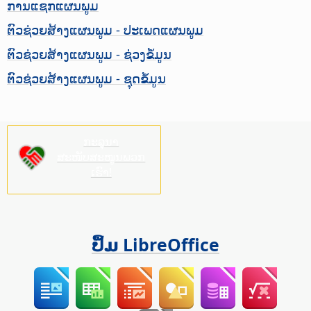
ການແຊກແຜນພູມ
ຕົວຊ່ວຍສ້າງແຜນພູມ - ປະເພດແຜນພູມ
ຕົວຊ່ວຍສ້າງແຜນພູມ - ຊ່ວງຂໍ້ມູນ
ຕົວຊ່ວຍສ້າງແຜນພູມ - ຊຸດຂໍ້ມູນ
ກະລຸນາ
ສະໜັບສະໜູນພວກ
ເຮົາ!
ປຶ້ມ LibreOffice