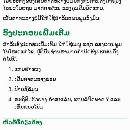
ໄລຍະຫ່າງຂອງເສັ້ນຕາຕະລາງແມ່ນກົງກັບການຕັ້ງຄ່າຊ່ວງ
ໄລຍະໃນແຖບ ມາດຕາສ່ວນ ຂອງຄຸນສົມບັດແກນ.
ເສັ້ນຕາຕະລາງບໍ່ມີໃຫ້ໃຊ້ສຳລັບແຜນພູມວົງມົນ.
ອົງປະກອບເພີ່ມເຕີມ
ສຳລັບອົງປະກອບເພີ່ມເຕີມ ໃຫ້ໃຊ້ເມນູ ແຊກ ຂອງແຜນພູມ
ໃນໂໝດແກ້ໄຂ. ຢູ່ທີ່ນັ້ນທ່ານສາມາດກຳນົດອົງປະກອບດັ່ງ
ຕໍ່ໄປນີ້:
ແກນສຳຮອງ
ເສັ້ນຕາຕະລາງຍ່ອຍ
ປ້າຍຊື່ຂໍ້ມູນ
ສະຖິຕິ, ຕົວຢ່າງ ຄ່າສະເລ່ຍ, ແຖບຂໍ້ຜິດພາດ Y ແລະ
ເສັ້ນແນວໂນ້ມ
ຫົວຂໍ້ທີ່ກ່ຽວຂ້ອງ