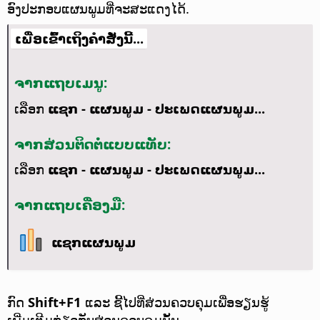
ອົງປະກອບແຜນພູມທີ່ຈະສະແດງໄດ້.
ເພື່ອເຂົ້າເຖິງຄຳສັ່ງນີ້...
ຈາກແຖບເມນູ:
ເລືອກ
ແຊກ - ແຜນພູມ - ປະເພດແຜນພູມ...
ຈາກສ່ວນຕິດຕໍ່ແບບແທັບ:
ເລືອກ
ແຊກ - ແຜນພູມ - ປະເພດແຜນພູມ...
ຈາກແຖບເຄື່ອງມື:
ແຊກແຜນພູມ
ກົດ
Shift+F1
ແລະ ຊີ້ໄປທີ່ສ່ວນຄວບຄຸມເພື່ອຮຽນຮູ້
ເພີ່ມເຕີມກ່ຽວກັບສ່ວນຄວບຄຸມນັ້ນ.