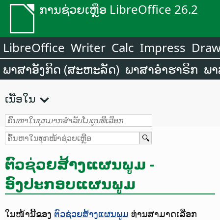
ການຊ່ວຍເຫຼືອ LibreOffice 26.2
LibreOffice
Writer
Calc
Impress
Dra
ພາສາອັງກິດ (ສະຫະລັດ)
ພາສາອຳຮາຣິກ
ພາ
ເນື້ອໃນ
ຕົວຊ່ວຍສ້າງແຜນພູມ -
ອົງປະກອບແຜນພູມ
ໃນໜ້ານີ້ຂອງ
ຕົວຊ່ວຍສ້າງແຜນພູມ
ທ່ານສາມາດເລືອກ