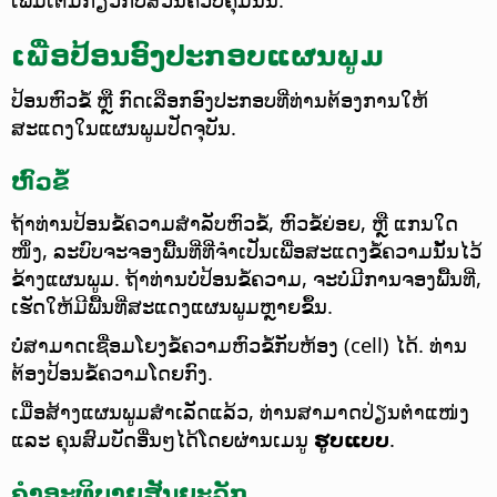
ເພື່ອປ້ອນອົງປະກອບແຜນພູມ
ປ້ອນຫົວຂໍ້ ຫຼື ກົດເລືອກອົງປະກອບທີ່ທ່ານຕ້ອງການໃຫ້
ສະແດງໃນແຜນພູມປັດຈຸບັນ.
ຫົວຂໍ້
ຖ້າທ່ານປ້ອນຂໍ້ຄວາມສຳລັບຫົວຂໍ້, ຫົວຂໍ້ຍ່ອຍ, ຫຼື ແກນໃດ
ໜຶ່ງ, ລະບົບຈະຈອງພື້ນທີ່ທີ່ຈຳເປັນເພື່ອສະແດງຂໍ້ຄວາມນັ້ນໄວ້
ຂ້າງແຜນພູມ. ຖ້າທ່ານບໍ່ປ້ອນຂໍ້ຄວາມ, ຈະບໍ່ມີການຈອງພື້ນທີ່,
ເຮັດໃຫ້ມີພື້ນທີ່ສະແດງແຜນພູມຫຼາຍຂຶ້ນ.
ບໍ່ສາມາດເຊື່ອມໂຍງຂໍ້ຄວາມຫົວຂໍ້ກັບຫ້ອງ (cell) ໄດ້. ທ່ານ
ຕ້ອງປ້ອນຂໍ້ຄວາມໂດຍກົງ.
ເມື່ອສ້າງແຜນພູມສຳເລັດແລ້ວ, ທ່ານສາມາດປ່ຽນຕຳແໜ່ງ
ແລະ ຄຸນສົມບັດອື່ນໆໄດ້ໂດຍຜ່ານເມນູ
ຮູບແບບ
.
ຄຳອະທິບາຍສັນຍະລັກ