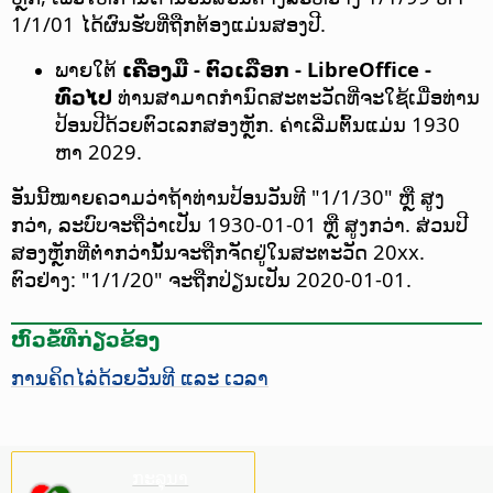
1/1/01 ໄດ້ຜົນຮັບທີ່ຖືກຕ້ອງແມ່ນສອງປີ.
ພາຍໃຕ້
ເຄື່ອງມື - ຕົວເລືອກ
- LibreOffice -
ທົ່ວໄປ
ທ່ານສາມາດກຳນົດສະຕະວັດທີ່ຈະໃຊ້ເມື່ອທ່ານ
ປ້ອນປີດ້ວຍຕົວເລກສອງຫຼັກ. ຄ່າເລີ່ມຕົ້ນແມ່ນ 1930
ຫາ 2029.
ອັນນີ້ໝາຍຄວາມວ່າຖ້າທ່ານປ້ອນວັນທີ "1/1/30" ຫຼື ສູງ
ກວ່າ, ລະບົບຈະຖືວ່າເປັນ 1930-01-01 ຫຼື ສູງກວ່າ. ສ່ວນປີ
ສອງຫຼັກທີ່ຕ່ຳກວ່ານັ້ນຈະຖືກຈັດຢູ່ໃນສະຕະວັດ 20xx.
ຕົວຢ່າງ: "1/1/20" ຈະຖືກປ່ຽນເປັນ 2020-01-01.
ຫົວຂໍ້ທີ່ກ່ຽວຂ້ອງ
ການຄິດໄລ່ດ້ວຍວັນທີ ແລະ ເວລາ
ກະລຸນາ