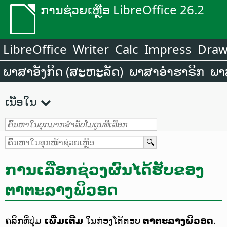
ການຊ່ວຍເຫຼືອ LibreOffice 26.2
LibreOffice
Writer
Calc
Impress
Dra
ພາສາອັງກິດ (ສະຫະລັດ)
ພາສາອຳຮາຣິກ
ພາ
ເນື້ອໃນ
ການເລືອກຊ່ວງຜົນໄດ້ຮັບຂອງ
ຕາຕະລາງພິວອດ
ຄລິກທີ່ປຸ່ມ
ເພີ່ມເຕີມ
ໃນກ່ອງໂຕ້ຕອບ
ຕາຕະລາງພິວອດ
.