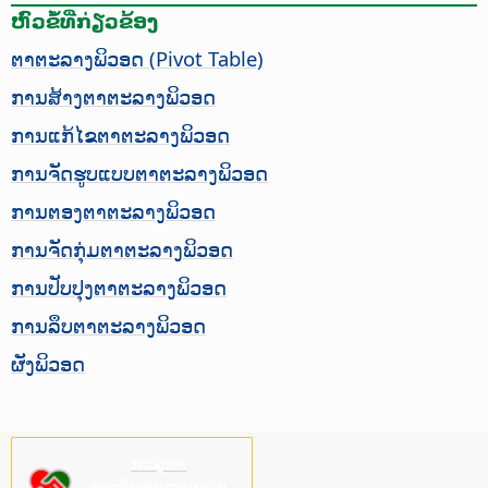
ຫົວຂໍ້ທີ່ກ່ຽວຂ້ອງ
ຕາຕະລາງພິວອດ (Pivot Table)
ການສ້າງຕາຕະລາງພິວອດ
ການແກ້ໄຂຕາຕະລາງພິວອດ
ການຈັດຮູບແບບຕາຕະລາງພິວອດ
ການຕອງຕາຕະລາງພິວອດ
ການຈັດກຸ່ມຕາຕະລາງພິວອດ
ການປັບປຸງຕາຕະລາງພິວອດ
ການລຶບຕາຕະລາງພິວອດ
ຜັງພິວອດ
ກະລຸນາ
ສະໜັບສະໜູນພວກ