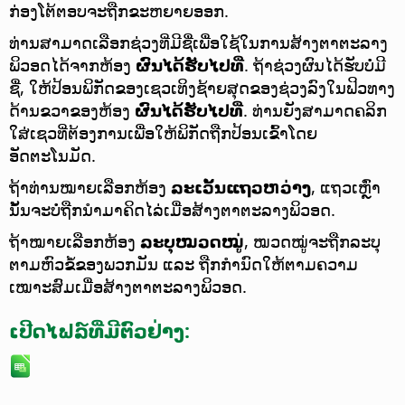
ກ່ອງໂຕ້ຕອບຈະຖືກຂະຫຍາຍອອກ.
ທ່ານສາມາດເລືອກຊ່ວງທີ່ມີຊື່ເພື່ອໃຊ້ໃນການສ້າງຕາຕະລາງ
ພິວອດໄດ້ຈາກຫ້ອງ
ຜົນໄດ້ຮັບໄປທີ່
. ຖ້າຊ່ວງຜົນໄດ້ຮັບບໍ່ມີ
ຊື່, ໃຫ້ປ້ອນພິກັດຂອງເຊວເທິງຊ້າຍສຸດຂອງຊ່ວງລົງໃນຟິວທາງ
ດ້ານຂວາຂອງຫ້ອງ
ຜົນໄດ້ຮັບໄປທີ່
. ທ່ານຍັງສາມາດຄລິກ
ໃສ່ເຊວທີ່ຕ້ອງການເພື່ອໃຫ້ພິກັດຖືກປ້ອນເຂົ້າໂດຍ
ອັດຕະໂນມັດ.
ຖ້າທ່ານໝາຍເລືອກຫ້ອງ
ລະເວັ້ນແຖວຫວ່າງ
, ແຖວເຫຼົ່າ
ນັ້ນຈະບໍ່ຖືກນຳມາຄິດໄລ່ເມື່ອສ້າງຕາຕະລາງພິວອດ.
ຖ້າໝາຍເລືອກຫ້ອງ
ລະບຸໝວດໝູ່
, ໝວດໝູ່ຈະຖືກລະບຸ
ຕາມຫົວຂໍ້ຂອງພວກມັນ ແລະ ຖືກກຳນົດໃຫ້ຕາມຄວາມ
ເໝາະສົມເມື່ອສ້າງຕາຕະລາງພິວອດ.
ເປີດໄຟລ໌ທີ່ມີຕົວຢ່າງ: