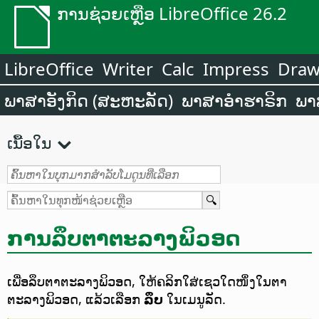
ການຊ່ວຍເຫຼືອ LibreOffice 26.2
LibreOffice
Writer
Calc
Impress
Dra
ພາສາອັງກິດ (ສະຫະລັດ)
ພາສາອຳຮາຣິກ
ພາ
ເນື້ອໃນ
ການລຶບຕາຕະລາງພິວອດ
ເພື່ອລຶບຕາຕະລາງພິວອດ, ໃຫ້ຄລິກໃສ່ເຊວໃດໜຶ່ງໃນຕາ
ຕະລາງພິວອດ, ແລ້ວເລືອກ
ລຶບ
ໃນເມນູລັດ.