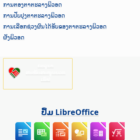
ການຕອງຕາຕະລາງພິວອດ
ການປັບປຸງຕາຕະລາງພິວອດ
ການເລືອກຊ່ວງຜົນໄດ້ຮັບຂອງຕາຕະລາງພິວອດ
ຜັງພິວອດ
ກະລຸນາ
ສະໜັບສະໜູນພວກ
ເຮົາ!
ປຶ້ມ LibreOffice