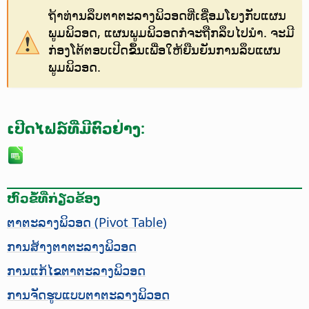
ຖ້າທ່ານລຶບຕາຕະລາງພິວອດທີ່ເຊື່ອມໂຍງກັບແຜນ
ພູມພິວອດ, ແຜນພູມພິວອດກໍຈະຖືກລຶບໄປນຳ. ຈະມີ
ກ່ອງໂຕ້ຕອບເປີດຂຶ້ນເພື່ອໃຫ້ຍືນຍັນການລຶບແຜນ
ພູມພິວອດ.
ເປີດໄຟລ໌ທີ່ມີຕົວຢ່າງ:
ຫົວຂໍ້ທີ່ກ່ຽວຂ້ອງ
ຕາຕະລາງພິວອດ (Pivot Table)
ການສ້າງຕາຕະລາງພິວອດ
ການແກ້ໄຂຕາຕະລາງພິວອດ
ການຈັດຮູບແບບຕາຕະລາງພິວອດ